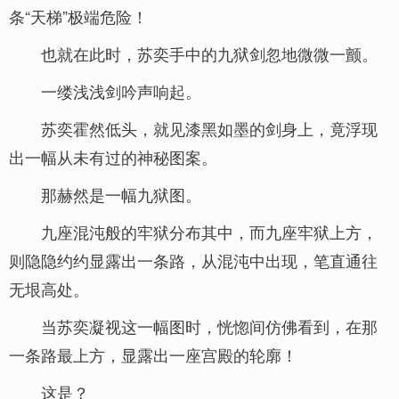
条“天梯”极端危险！
也就在此时，苏奕手中的九狱剑忽地微微一颤。
一缕浅浅剑吟声响起。
苏奕霍然低头，就见漆黑如墨的剑身上，竟浮现
出一幅从未有过的神秘图案。
那赫然是一幅九狱图。
九座混沌般的牢狱分布其中，而九座牢狱上方，
则隐隐约约显露出一条路，从混沌中出现，笔直通往
无垠高处。
当苏奕凝视这一幅图时，恍惚间仿佛看到，在那
一条路最上方，显露出一座宫殿的轮廓！
这是？