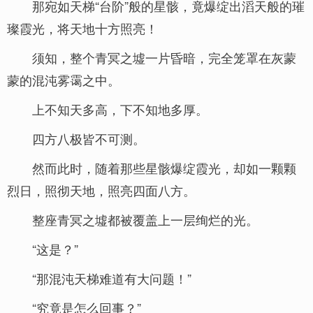
那宛如天梯“台阶”般的星骸，竟爆绽出滔天般的璀
璨霞光，将天地十方照亮！
须知，整个青冥之墟一片昏暗，完全笼罩在灰蒙
蒙的混沌雾霭之中。
上不知天多高，下不知地多厚。
四方八极皆不可测。
然而此时，随着那些星骸爆绽霞光，却如一颗颗
烈日，照彻天地，照亮四面八方。
整座青冥之墟都被覆盖上一层绚烂的光。
“这是？”
“那混沌天梯难道有大问题！”
“究竟是怎么回事？”