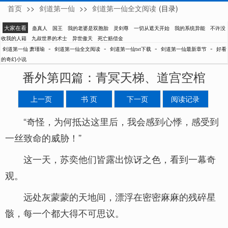
首页
>>
剑道第一仙
>>
剑道第一仙全文阅读
(目录)
萧瑾瑜
大家在看
蛊真人
国王
我的老婆是双胞胎
灵剑尊
一切从遮天开始
我的系统异能
不许没
收我的人籍
九叔世界的术士
异世傲天
死亡赔偿金
-
-
-
-
剑道第一仙 萧瑾瑜
剑道第一仙全文阅读
剑道第一仙txt下载
剑道第一仙最新章节
好看
的奇幻小说
番外第四篇：青冥天梯、道宫空棺
上一页
书 页
下一页
阅读记录
“奇怪，为何抵达这里后，我会感到心悸，感受到
一丝致命的威胁！”
这一天，苏奕他们皆露出惊讶之色，看到一幕奇
观。
远处灰蒙蒙的天地间，漂浮在密密麻麻的残碎星
骸，每一个都大得不可思议。