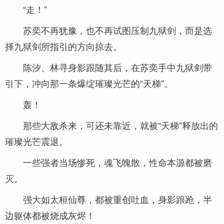
“走！”
苏奕不再犹豫，也不再试图压制九狱剑，而是选
择九狱剑所指引的方向掠去。
陈汐、林寻身影跟随其后，在苏奕手中九狱剑带
引下，冲向那一条爆绽璀璨光芒的“天梯”。
轰！
那些大敌杀来，可还未靠近，就被“天梯”释放出的
璀璨光芒震退。
一些强者当场惨死，魂飞魄散，性命本源都被磨
灭。
强大如太桓仙尊，都被重创吐血，身影踉跄，半
边躯体都被烧成灰烬！