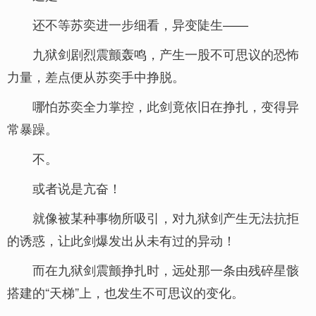
还不等苏奕进一步细看，异变陡生——
九狱剑剧烈震颤轰鸣，产生一股不可思议的恐怖
力量，差点便从苏奕手中挣脱。
哪怕苏奕全力掌控，此剑竟依旧在挣扎，变得异
常暴躁。
不。
或者说是亢奋！
就像被某种事物所吸引，对九狱剑产生无法抗拒
的诱惑，让此剑爆发出从未有过的异动！
而在九狱剑震颤挣扎时，远处那一条由残碎星骸
搭建的“天梯”上，也发生不可思议的变化。