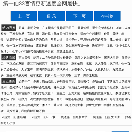
第一仙33言情更新速度全网最快。
上一页
目 录
下一页
存书签
站内强推
龙族
黎明之剑
在美漫当心灵导师的日子
天唐锦绣
重生之都市修仙
谢邀，人在
长安，正准备造反
官路红颜
四合院：我在四合院当禽兽
我的公公叫康熙
种田，养猪，称
帝
诡异药剂师：我的病人皆为恐怖
星辰大道
混沌圣体，开局被仙子强迫双修
凡人修仙：疯了
吧！你一百岁了还要修仙
逐道长青
战锤原体：黄金王座有我一份
边军悍卒
谍战：强悍特工人
狠话少
七零小作精娇气包的狼崽子男友
穿越逍遥嫡女
经典收藏
万古天帝
综漫：从在地错捡到女神开始
无限之史上最强主神
诸天大皇帝
闹腾诸
天，不正经的系统
提瓦特的探究者
佣兵与冒险家
巫师伯爵
求魔
凡人修仙：疯了吧！你一百
岁了还要修仙
无尽道尊
黎明前的血夜
镇狱武神，从棺中诈尸开始
大夏执剑人
九转星辰
诀
重生异界成为树
福草化萤
我真不是一代宗师啊
三术
海界之航星
最近更新
盗梦千年
剑来：谪仙临世，开局娶妻宁姚
雾临时代
剑斩仙门
零阶魔导士的逆序
法则
圣光净化？我的哥布林会电磁炮
开局流放：我觉醒女神调教系统
我就做个烂游戏，至高神
话什么鬼
真实冒险界，辅助才是大腿！
重生之，玉龙大陆
话痨骷髅的荒原求生记
数值怪萝莉
的悠闲日常
程序员一魂双体勇闯异世界
西幻，我能召唤战舰
被精灵幼崽捡到
月与鸢尾的伴行
诗
重生后，怎么与深渊少女一体了？
通天塔，我是光明主宰
异世之爱种田的神机百炼拥有
者
兽娘部落，我的商城可购万物
-
-
-
-
剑道第一仙 萧瑾瑜
剑道第一仙txt下载
剑道第一仙最新章节
剑道第一仙全文阅读
好看
的奇幻小说