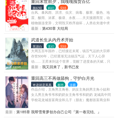
国手而奋斗的乐韵，简直乐晕了。 只是，现实很骨
重回末世前夕，我嘎嘎囤货百亿
感，系统是半残的，需要吃东西维持，它不吃金不吃
颜妃暄
科幻
完结
银，要吃有灵气的翡翠玉石，异珍奇宝等高大上的东
台风、暴风雨、洪涝、虫灾、病毒、极寒、极热、地
东。 从此，乐姑娘在成为旷世女神医的道路上又多了
震、酸雨、浓雾、极昼、永夜……天灾接踵而至，动
一项任务—帮系统找粮食。
植物接连变异，文明毁灭秩序崩坏，人类在夹缝中求
生存。陆星棠在末世艰难求生七年，最终被恶毒家人
最新：
第430章 大结局
出卖死在永夜。重生回到末世爆发的三个月前，陆星
棠抢占先机...
武道长生从内丹术开始
黑源白
玄幻
完结
大周五百年国祚，已经接近末尾，镇压气运的大宗师
存世500年，已经逐渐无法镇压气运，天下人心异
动...... 王昇来到这个世界，觉醒了进度条的天赋，只
要技能进度条达到满级突破，能将一切化为可能！ 气
最新：
我又回来了，新书已发
运宗师活500年，他修炼前世的内丹术，挖掘人体大
药，寿命怎么得也得翻个十倍吧？ 不过在挖掘人体大
重回高三不再做舔狗，守护白月光
药前，先得种植菊花药材交货，这样才能保住自己
奇迹就是凤凰
都市
连载
的…… 果然，想要靠前世的功法长生，就得先把刻入
作品介绍，主角男主角爸、妈女主角妈男主角小姑和
DNA的种植点满！ ———————— 这是一个以八段
女儿男主角爷爷和奶奶女主角爷爷和奶奶 龙城高中同
锦奠基，内丹术为根本法，坐看天下风云的长生故
学校花龙城首富商业和儿子（朋友）魔都首富商业和
事……
女儿魔都医生魔都大学同学管理公司 下面是第1章的内
容： 不要......... 再次醒过来，发现他发现自己重生...
最新：
第185章 我帮雪青萝创办自己公司『第一卷完结。』
发现他自己竟然回到了高三那年。 发现自己竟然回到