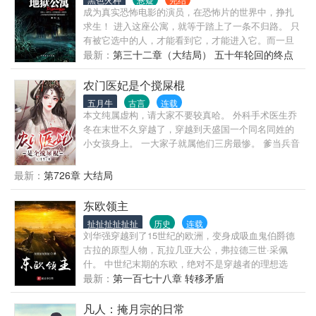
手出现在学校里的时候，全校都震惊了。 高冷校花苏
成为真实恐怖电影的演员，在恐怖片的世界中，挣扎
白粥的身边竟然出现了男人？ 这时，暗恋三年的女孩
求生！ 进入这座公寓，就等于踏上了一条不归路。 只
却发现自己心里是有他的，于是再次展开了对洛野的
有被它选中的人，才能看到它，才能进入它。而一旦
追求。 “抱歉，小学弟已经是我的人了。”苏白粥强势
被选择成为了公寓的住户，便再也没有选择了。如果
最新：
第三十二章（大结局） 五十年轮回的终点
的说道。 …… “后来呢？洛野先生，您跟知名漫画家
想要离开公寓，就只有被它诅咒而杀死。 在这公寓
（下）
苏白粥是怎么相爱的呢？” 听到此话，洛野摸了摸脑
内，一旦房间的墙壁上出现了血字，就必须根据血字
农门医妃是个搅屎棍
袋，看着那个绝美的身影，轻声笑道:“她偷偷把我的书
的指示，到指定的地点，在规定日期内待满那段日
给漫画改编了……”
五月牛
古言
连载
子，一旦违背也一样会死。而一旦到达指点地点，就
本文纯属虚构，请大家不要较真哈。 外科手术医生乔
会面临无尽的灵异恐怖现象，无数梦魇深处的幽魂鬼
冬在末世不久穿越了，穿越到天盛国一个同名同姓的
魅，将无处不在，索取你的性命。 即使能够活下来，
小女孩身上。 一大家子就属他们三房最惨。 爹当兵音
回到公寓，也要面临着下一次，墙壁出现血字的时
讯全无，娘被逼疯。 大哥被迫替堂哥服兵役。二哥被
刻。 而可以离开这座公寓的方法，只有一个……
撞成傻子，姐姐抑郁，原主被打死，才出生不久的弟
最新：
第726章 大结局
弟被摔死。 为了活命，乔小四闹分家。什么，不分，
那疯子往屋里泼粪，点火烧房子，不为过吧。傻子抢
东欧领主
东西，打人也不犯法吧。 分家出来的乔小四左手虐
扯扯扯扯扯扯
历史
连载
渣，右手致富，随便再种种药材，做个药丸，一不小
刘华强穿越到了15世纪的欧洲，变身成吸血鬼伯爵德
心就成了赛神医，外加一个隐形富豪。 渣爹想要左拥
古拉的原型人物，瓦拉几亚大公，弗拉德三世·采佩
右抱，娘，休夫吧，他配不上你。姐，抑郁不好，咱
什。 中世纪末期的东欧，绝对不是穿越者的理想选
直接黑化。 乔小四在古代小日子过得多姿多彩，就是
择，天花、疟疾、霍乱、鼠疫，随时都有可能要了你
最新：
第一百七十八章 转移矛盾
空间里的那只大耗子太闹腾了。 大耗子楚伯康：小四
的小命。 即便不得病，空气中的恶臭味道，和一辈子
是我的，我们早就同睡一个……空间。 被赶去种田的
只洗两次澡的习惯，也让人难以在这里待下去。 可
凡人：掩月宗的日常
系统：主人，我是个还没长大的小小统，只要你不抛