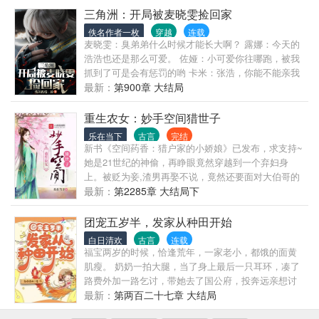
了高三那年。 看着周围熟悉的教室和同学，他心中暗
三角洲：开局被麦晓雯捡回家
自发誓，这一世我一定要改变自己的人生。
佚名作者一枚
穿越
连载
麦晓雯：臭弟弟什么时候才能长大啊？ 露娜：今天的
浩浩也还是那么可爱。 佐娅：小可爱你往哪跑，被我
抓到了可是会有惩罚的哟 卡米：张浩，你能不能亲我
一下
最新：
第900章 大结局
重生农女：妙手空间猎世子
乐在当下
古言
完结
新书《空间药香：猎户家的小娇娘》已发布，求支持~
她是21世纪的神偷，再睁眼竟然穿越到一个弃妇身
上。被贬为妾,渣男再娶不说，竟然还要面对大伯哥的
欺辱，一家子的再三算计，李思思终于奋起和离。幸
最新：
第2285章 大结局下
好，得天厚爱，手携空间法宝，得无双制毒天赋，从
此后，她一针掌生死，一手掌命运，赚钱养家不在话
团宠五岁半，发家从种田开始
下。眼看着日子过得红红火火，本想挑选一个美夫婿
白日清欢
古言
连载
过着琴瑟和谐的生活，可这个原先的小叔子并不这样
福宝两岁的时候，恰逢荒年，一家老小，都饿的面黄
子想。“我说让你滚听不到吗。”“听到了，这不滚了一
肌瘦。 奶奶一拍大腿，当了身上最后一只耳环，凑了
圈又回来了吗。”
路费外加一路乞讨，带她去了国公府，投奔远亲想讨
个活路。 兴许是贵人心善，也也许是老天爷还没打算
最新：
第两百二十七章 大结局
活活饿死她们一家老小。 具体情形，福宝不太记得