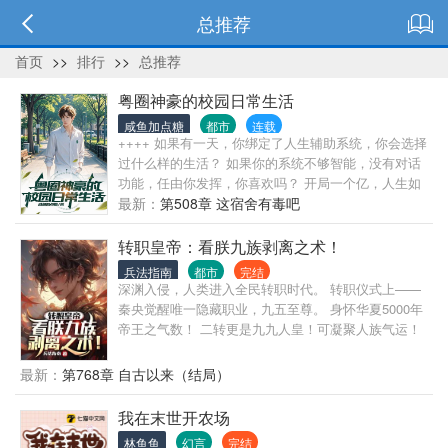
总推荐
首页
>>
排行
>>
总推荐
粤圈神豪的校园日常生活
咸鱼加点糖
都市
连载
++++ 如果有一天，你绑定了人生辅助系统，你会选择
过什么样的生活？ 如果你的系统不够智能，没有对话
功能，任由你发挥，你喜欢吗？ 开局一个亿，人生如
游戏。 香车美女不少，生活没有烦恼。 兰博基尼地狱
最新：
第508章 这宿舍有毒吧
猫，系统库库往外掏。 生怕宿主不要，任务还没做，
奖励先送到。
转职皇帝：看朕九族剥离之术！
兵法指南
都市
完结
深渊入侵，人类进入全民转职时代。 转职仪式上——
秦央觉醒唯一隐藏职业，九五至尊。 身怀华夏5000年
帝王之气数！ 二转更是九九人皇！可凝聚人族气运！
受命于天，既寿永昌！ 获得职业技能—— 皇遁·九族
剥离之术。 可一键抹杀目标以及目标九族之亲！ 秦央
最新：
第768章 自古以来（结局）
目光凝重，默默进入了虫族秘境。 …… 当同学们还在
秘境中拼死拼活时。 秦央已秒清副本，连升8级，下班
我在末世开农场
回家了。 …… 某一天。 虚空虫族大举入侵。 亿万虫
林鱼鱼
幻言
完结