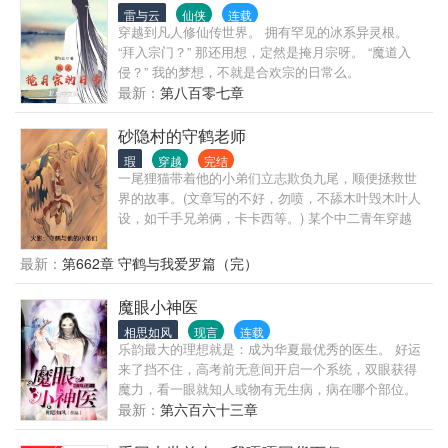
惜，刘华强没有回去的办法，只能适应这里的一切。
弃我，以后都你说了算。
雷与云
仙侠
连载
他要和公国内的小贵族争夺利益，又要联合各方势
穿越到凡人修仙传世界。 拥有罕见的冰系异灵根。
力，抵抗奥斯曼帝国的侵略。 已经没落的钦察汗国，
“拜入宗门？” 那还用想，定然是掩月宗呀。 “魔道入
和正处在最强势时期的立陶宛公国，似乎也要来分一
侵？” 我的梦想，不就是合欢宗的日常么。
杯羹。 国内的阿瓦尔人、斯拉夫人，也不让刘华强省
最新：
第八百零七章
心，更别说还有保加尔人的游击队，在喀尔巴阡山脉
游荡。 总结一下，刘华强这位瓦拉几亚大公的日子，
砂隐村的守鹤老师
怎是一个‘南‘字了得。 交流群：894652823
瑕
穿越
完结
一尾狸猫带着他的小弟们立志欺负九尾，顺便拯救世
界的故事。(文章写的不好，勿喷，不舔木叶毁木叶人
设，如千手兄弟俩，卡卡西等。) 某个中二青年穿越
了。 守鹤：弱小的灵魂，成为本大爷的养料吧。 若干
年后... 漩涡鸣人：看我的螺旋丸！ 我爱罗：螺旋丸！
最新：
第662章 守鹤与我爱罗篇（完）
漩涡鸣人：为什么你也会？这不是四代火影的忍术
吗？ 守鹤：不好意思，本大爷的小弟在三战中，比你
魔眼小神医
爹先用出来，所以，那是本大爷发明的忍术，你爹是
相思如风
现言
连载
抄袭。 波风水门：？？？ （本文不是眼睛传说尾兽也
乐韵最大的理想就是：成为华夏最优秀的医生。 好运
会逐渐增强。本文尊重原着的部分：只到者之书以及
来了挡不住，高考前无意间开启一个系统，双眼获得
部分阵之书也就是佐助与鼬对决时期的设定。比如在
魔力，看一眼就知人或物有无生病，病在哪个部位。
者之书中，飞雷神就是波风水门的原创，这就是本文
系统空间种出来的药材吃一口，力气充盈，吃一样，
最新：
第六百六十三章
的设定。）
身体倍儿棒，乃医生成神之必备神器。 一直为当杏林