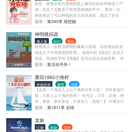
群淹没了一座又一座城市。 人类至强纷纷陨落，文明
前世，林鱼在前往基地的路上被信任的伙伴推进了尸
宣告灭亡。 这时，一道洪亮的声音响起。 “虫族主
潮，死在了无数丧尸和变异植物的手中。 重来一次，
宰，冒犯天威！” “九族上下，尽数诛灭！” 瞬间，百亿
林鱼绑定了可以种植的末日农场系统，激活了安全
虫族大军，灰飞烟灭！ 虫族主宰：我辣么多崽
区，开启逆天的人生。 囤物资，杀丧尸，没事种种
最新：
第340章 很想她
呢？？？ 解决完虫族后，秦央退入铜雀台。 “今日无
田，完成系统发布的任务，顺路再救几个队友，小日
事。” “皇遁·三千佳丽之术！”
子过得美滋滋。 但随着农场的不断升级，林鱼这才发
神明模拟器
现自己拿的竟然是丧尸+天灾的SSS恐怖变态地狱级剧
鹿人戛
科幻
完结
本。 怎么办？ 那就提升实力，加油升级农场好好活下
陆尧误入一款扮演神明的像素小游戏，却发现这款游
去呗！ ———————— 不过……这半路救下的裴家
戏连入了不同维度的世界。 游戏中的【祭品】会进入
兄妹死皮赖脸缠上了她要报恩以身相许，一个想让自
现实，而他给予的【恩赐】也可以抵达游戏世界。 作
己当她大嫂，一个想让自己当他媳妇儿是怎么一回
为一名见习神明，除去制造各种天灾，他能做的不
最新：
新活动号外！
事？ 裴砚：“咳咳……水能导电，我们是最好的合作伙
多。 直到他咬牙复苏了一名超模使徒，游戏的玩法发
伴，大家也说我们是天生的一对。这救命之恩，要不
生了一点改变……
重回1982小渔村
你就让我报了吧？”
米饭的米
都市
连载
【这是一个海边人上山下海的日常小说！ 没有装逼打
脸，只有上山下海的悠闲！ 年代文，日常，赶海，种
田，养娃，家长里短，不喜勿入，勿喷！】 叶耀东只
是睡不着觉，想着去甲板上吹吹风，尿个尿，没想到
最新：
第1811章 后续
掉海里回到了1982年。 还是那个熟悉的小渔村，只是
他已经不是年轻时候的他了。 混账了半辈子，这回他
龙族
想好好来过的，只是怎么一个个都不相信呢…… 上辈
江南
悬疑
完结
子没出息，这辈子他也没什么大理想大志向，只想挽