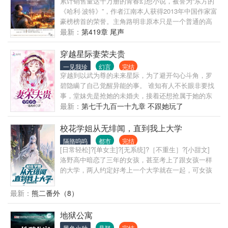
累计销售量达千万册的青春幻想小说，被誉为“东方的
回遗憾，跟老婆好好过日子，一家子平安喜乐就好。
《哈利·波特》”，作者江南本人获得2013年中国作家富
【说明一下，改笔名了，原来是叫“一杯冰柠檬水”，现
豪榜榜首的荣誉。主角路明非原本只是一个普通的高
在改为“米饭的米”】
中生，在申请留学的时候收到了来自屠龙学院——卡
最新：
第419章 尾声
塞尔学院的来信，从此开启了他不平凡的人生，在伙
伴陈墨瞳、楚子航、恺撒等人的帮助下，属于龙族的
穿越星际妻荣夫贵
神秘世界逐渐在他们面前展开，路明非神秘莫测的身
一见我珍
幻言
完结
世也慢慢浮出水面。
穿越到以武为尊的未来星际，为了避开勾心斗角，罗
碧隐瞒了自己觉醒异能的事。 谁知有人不长眼非要找
事，堂妹先是抢她的未婚夫，接着还想抢属于她的东
西。罗碧一怒之下跑去测试，结果吓人一跳······
最新：
第七千九百一十九章 不跟她玩了
校花学姐从无绯闻，直到我上大学
隔胳呜呜
都市
完结
[日常轻松]?[单女主]?[无系统]?［不重生］?[小甜文]
洛野高中暗恋了三年的女孩，甚至考上了跟女孩一样
的大学，两人约定好考上一个大学就在一起，可女孩
竟然反悔了。 悲痛之下，洛野化身恋爱小说作者，没
想到大学还没开学，他写的小说冲上了平台榜首，他
最新：
熊二番外（8）
竟然火了…… 上大学后，洛野原以为自己再也不会谈
恋爱，却偶然相识了高冷学姐。 洛野决定，要偷偷跟
地狱公寓
学姐谈恋爱，然后惊艳所有人。 等他和高冷学姐手拉
黑色火种
悬疑
完结