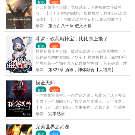
其他
完结
何人，但是她很能演！情节发展可能随着作者精神状
苏云穿越斗气大陆，觉醒系统，凭先知先觉斗破苍
态一起发癫！以及各种奇怪的cp满天飞，什么都嗑只
穹。 【叮！正在扫描戒指，扫描成功，检测到药老灵
会让我营养均衡！
魂体】 【叮！可提取药老毕生记忆，是否提取？】
【叮！提取完毕！已放入系统仓库】 苏云大喜过望，
最新：
第五百八十章 进入天墓
眼冒绿光，将罪恶的双手伸向斗气大陆 【叮！扫描到
一阶魔核，是否回收？】 【叮！扫描到伴生紫晶源，
斗罗：砍我就掉宝，比比东上瘾了
是否回收？】 【叮！扫描到青莲地心火，是否回
其他
完结
收？】
林易穿越斗罗大陆，被系统赠送了一副超凡神体。 可
就在融合的时候却出了岔子！ 神体被封印，而封印它
的居然是一个拥有着万亿血量的护盾！ 只有破盾，才
能解锁神体。 无奈之下，林易走上了寻死之路，让斗
最新：
第827章 盾破，神体融合【大结局】
罗大陆上的各位强者为他刮盾。 而系统也做出保证，
会根据刮盾掉下来的血量产生奖励。 只要能产生奖
摸金天师
励，便会触发暴击，再额外赠送给林易一个更高品质
其他
完结
的奖励！ 受到的伤害越高，奖励才会越丰盛！ ……
一件古董将我推上一条亡命之路，从此为了活下去我
比比东：“你真的一心寻死？” 林易：“真的，求姐姐用
变成了一个和阴人行尸打交道的走阴人。三年寻龙，
力点！” 千仞雪：“我去，打你居然真的会掉宝？！” 林
十年点穴，游走阴阳，专事鬼神。走着走着，也就挣
易：“你伤害太低了，才触发紫色奖池，用点力的话触
扎到了今天。
最新：
完本感言
发黑色奖池，红色奖池不是梦啊！” 尘心：“我就不信
我破不了林易的盾，从此以后我要每天都来杀他两
完美世界之武魂
次！” 林易：“呸，我都懒得拆穿你，你明明是看中破
其他
连载