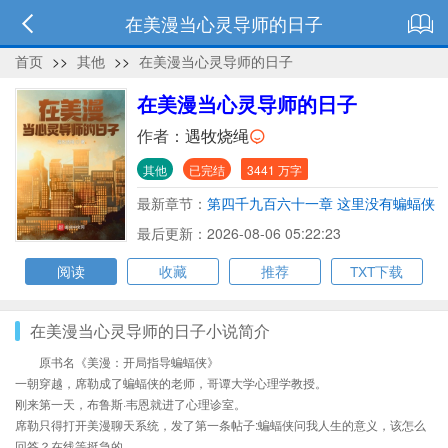
在美漫当心灵导师的日子
首页
>>
其他
>>
在美漫当心灵导师的日子
在美漫当心灵导师的日子
作者：
遇牧烧绳
其他
已完结
3441 万字
最新章节：
第四千九百六十一章 这里没有蝙蝠侠
（四十八）
最后更新：2026-08-06 05:22:23
阅读
收藏
推荐
TXT下载
在美漫当心灵导师的日子小说简介
原书名《美漫：开局指导蝙蝠侠》
一朝穿越，席勒成了蝙蝠侠的老师，哥谭大学心理学教授。
刚来第一天，布鲁斯·韦恩就进了心理诊室。
席勒只得打开美漫聊天系统，发了第一条帖子:蝙蝠侠问我人生的意义，该怎么
回答？在线等挺急的。