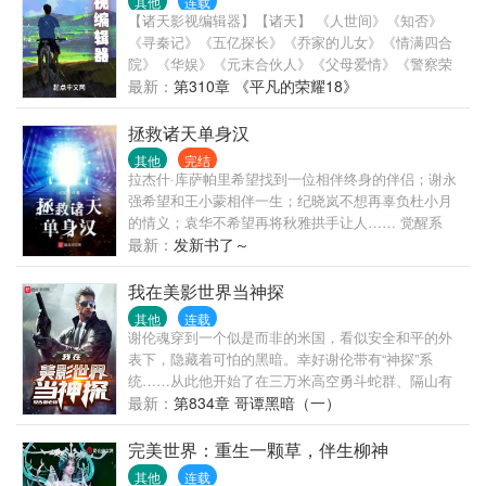
其他
连载
【诸天影视编辑器】【诸天】 《人世间》《知否》
《寻秦记》《五亿探长》《乔家的儿女》《情满四合
院》《华娱》《元末合伙人》《父母爱情》《警察荣
誉》《正阳门下》......
最新：
第310章 《平凡的荣耀18》
拯救诸天单身汉
其他
完结
拉杰什·库萨帕里希望找到一位相伴终身的伴侣；谢永
强希望和王小蒙相伴一生；纪晓岚不想再辜负杜小月
的情义；袁华不希望再将秋雅拱手让人…… 觉醒系
统，穿越万界，拯救诸天单身汉！ 我是项南，我在努
最新：
发新书了～
力！
我在美影世界当神探
其他
连载
谢伦魂穿到一个似是而非的米国，看似安全和平的外
表下，隐藏着可怕的黑暗。幸好谢伦带有“神探”系
统……从此他开始了在三万米高空勇斗蛇群、隔山有
眼里诛杀畸形人、摩天大楼里大战变形怪、南极金字
最新：
第834章 哥谭黑暗（一）
塔下干异形的彪悍人生……（有漫威、DC人物出场，
但一切设定以本书为准！）（群：9137728，欢迎大家
完美世界：重生一颗草，伴生柳神
来聊天）
其他
连载