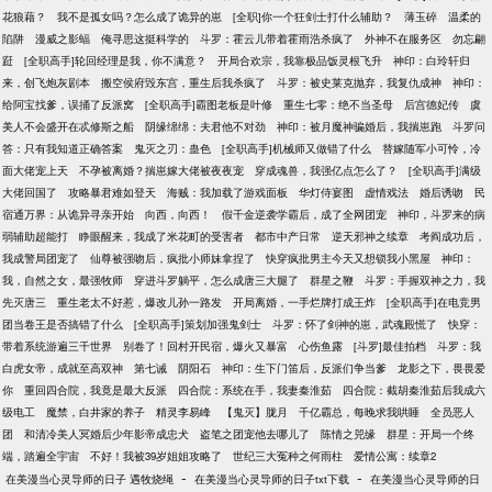
花狼藉？
我不是孤女吗？怎么成了诡异的崽
[全职]你一个狂剑士打什么辅助？
薄玉碎
温柔的
陷阱
漫威之影蝠
俺寻思这挺科学的
斗罗：霍云儿带着霍雨浩杀疯了
外神不在服务区
勿忘翩
跹
[全职高手]轮回经理是我，你不满意？
开局合欢宗，我靠极品饭灵根飞升
神印：白玲轩归
来，创飞炮灰剧本
搬空侯府毁东宫，重生后我杀疯了
斗罗：被史莱克抛弃，我复仇成神
神印：
给阿宝找爹，误捅了反派窝
[全职高手]霸图老板是叶修
重生七零：绝不当圣母
后宫德妃传
虞
美人不会盛开在忒修斯之船
阴缘绵绵：夫君他不对劲
神印：被月魔神骗婚后，我揣崽跑
斗罗问
答：只有我知道正确答案
鬼灭之刃：蛊色
[全职高手]机械师又做错了什么
替嫁随军小可怜，冷
面大佬宠上天
不孕被离婚？揣崽嫁大佬被夜夜宠
穿成魂兽，我强亿点怎么了？
[全职高手]满级
大佬回国了
攻略暴君难如登天
海贼：我加载了游戏面板
华灯侍宴图
虚情戏法
婚后诱吻
民
宿通万界：从诡异寻亲开始
向西，向西！
假千金逆袭学霸后，成了全网团宠
神印，斗罗来的病
弱辅助超能打
睁眼醒来，我成了米花町的受害者
都市中产日常
逆天邪神之续章
考阎成功后，
我成警局团宠了
仙尊被强吻后，疯批小师妹拿捏了
快穿疯批男主今天又想锁我小黑屋
神印：
我，自然之女，最强牧师
穿进斗罗躺平，怎么成唐三大腿了
群星之鞭
斗罗：手握双神之力，我
先灭唐三
重生老太不好惹，爆改儿孙一路发
开局离婚，一手烂牌打成王炸
[全职高手]在电竞男
团当卷王是否搞错了什么
[全职高手]策划加强鬼剑士
斗罗：怀了剑神的崽，武魂殿慌了
快穿：
带着系统游遍三千世界
别卷了！回村开民宿，爆火又暴富
心伤鱼露
[斗罗]最佳拍档
斗罗：我
白虎女帝，成就至高双神
第七诫
阴阳石
神印：生下门笛后，反派们争当爹
龙影之下，畏畏爱
你
重回四合院，我竟是最大反派
四合院：系统在手，我妻秦淮茹
四合院：截胡秦淮茹后我成六
级电工
魔禁，白井家的养子
精灵李易峰
【鬼灭】胧月
千亿霸总，每晚求我哄睡
全员恶人
团
和清冷美人冥婚后少年影帝成忠犬
盗笔之团宠他去哪儿了
陈情之兕缘
群星：开局一个终
端，踏遍全宇宙
不好！我被39岁姐姐攻略了
世纪三大冤种之何雨柱
爱情公寓：续章2
-
-
在美漫当心灵导师的日子 遇牧烧绳
在美漫当心灵导师的日子txt下载
在美漫当心灵导师的日