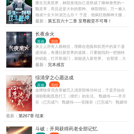
重生完美世界，林阳发现自己居然成了柳神身旁的一
颗灵草，而且还是大补的那种。 林阳很怕，万一被人
做成十全大补汤怎么办？ 于是，他疯狂抱柳神大腿，
认柳神做姐姐。 幸好，他还觉醒了签到系统。 在柳神
最新：
第五百六十二章 至尊殿堂不可辱！
身旁签到，获得神象镇狱劲！ 在石村签到，获得大吞
噬术！ 在五色雀身边签到，获得五色神光！ 在狻猊身
长夜余火
边签到，获得风火轮！ 在虚神界签到，获得打神鞭！
其他
完结
灰土上所有人都相信，埋葬在危险和饥荒中的某个遗
迹深处，有通往新世界的道路，只要能找到一把独特
的钥匙，打开那扇门，就能进入新世界。 在那里，大
地是丰饶的，就像流淌着奶与蜜，阳光是灿烂的，似
最新：
完本感言
乎能洗去寒冷和阴晦。人们不用再面对荒芜、怪物、
感染、畸变和各种危险的事物。 在那里，孩子是快乐
综清穿之心愿达成
的，成人是幸福的，一切都是美好的。 灰土上每一个
其他
完结
古物学者、遗迹猎人和历史研究员都知道，这里就是
金牌快穿员含章被罚入清穿部将功补过，于是开始在
新世界。
清朝勤勤恳恳打工（摆烂）的生活。 甄嬛传——齐月
宾（已完成?） 甄嬛传——安陵容（已完成?） 甄嬛传
——曹琴默（已完成?） 如懿传——阿箬（已完成?）
甄嬛传——年世兰（已完成?） 如懿传——富察琅嬅
最新：
第267章 结束
（进行中） ……… 女主有系统有金手指但擅长演人和
躺平，有的故事可能会创原剧主角团，情节会穿插作
斗破：开局获得药老全部记忆
者私设，如介意可退出哦。 PS：女主大概率不会爱任