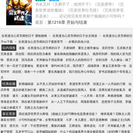
盾掉落下来的突破晶石！下贱！” …… 求求了，各位
书名又叫《天葬不了，地埋不下》《完美莽帝》《完
能不能别刮痧了！我急着破盾啊！ 在线问，斗罗大陆
美世界混世魔猿》《完美世界红毛怪》《完美世界苍
上的最强者是谁，就算神体解封不了，用伤害给我触
天圣体》…… 还记得完美世界那个瘸腿的小可怜吗？
发一个金色奖池也行啊！
（武魂来自，武墓与完美世界混世魔猿融合体） 他生
最新：
第1216章 开始与结束
活在石族第二祖地，他是荒天帝石昊的替身。 他从小
到大处于雨族与武王殿森寒冷漠的目光下，哪怕是奴
-
-
在美漫当心灵导师的日子 遇牧烧绳
在美漫当心灵导师的日子全文阅读
在美漫当心灵导师的日
仆下人都敢戏弄他。 伴随着照顾他的几个石族老人一
-
-
子txt下载
在美漫当心灵导师的日子最新章节
好看的其他小说
个个逝去，这个没有自己名字，吃不饱，穿不暖，不
站内强推
龙族
在美漫当心灵导师的日子
天唐锦绣
重生之都市修仙
灵药空间：五灵根才是
懂得修行，天生体虚的小可怜该何去何从。 叮，恭喜
完美道基
四合院：我在四合院当禽兽
被各路疯批觊觎的笨蛋美人
诡异药剂师：我的病人皆为恐
宿主献祭十年寿元，获得签到机会一次！ 叮，恭喜宿
怖
星辰大道
混沌圣体，开局被仙子强迫双修
奸臣夫人的悠闲日子
全职法师
凡人修仙：疯了
主获得双生武魂，灵明圣猿，神秘影子。 叮，签到成
吧！你一百岁了还要修仙
逐道长青
签约AC米兰后，我开摆了
战锤原体：黄金王座有我一份
边
功，恭喜宿主获得血脉，荒古圣体……苍天霸血，这
军悍卒
四合院：我有一个小世界
重生再嫁皇胄，我只想乱帝心夺凤位
穿书后我被四个哥哥宠上
是一个野蛮人，莽到底的故事，吾之躯，天难葬，地
天
难埋，不死不灭！ 【咳咳，书其实挺好看的，不好看
经典收藏
影视编辑器
从不良人开始掠夺诸天
美漫世界当宅男
综漫之从一人开始的刀客
仙
我把键盘给吞了。】 群号，606037106，人不多
武帝尊
漫步的诸天旅行者
横推二次元
从漫威开始的位面商人
影视：流窜在诸天的收集员
诸
天投影
诸天：从魔女开始肆虐半岛
从青云开始穿越诸天
一人开局：老天师，单挑请指教
我的
替身是史蒂夫
我在诸天影视捡碎片
从一人之下开始加点
雨落影视诸天
忽悠智子当系统
穿越
斗破之称霸天下
无限之次元旅行者
最近更新
我在诡异世界开火葬场
[诡秘之主]好巧啊你也是愚者信徒？
继承诡屋？召唤古人我
暴富合理吧
小可怜到处捡尸体，全警局追着宠
斗罗：冬儿重生，我不是唐舞桐
[诡秘之主]乌鸦
童话
捞天光
斗罗：千仞雪穿绝世，重振武魂殿
王牌进化
最终进化
斗罗：开局被逼入赘，对
象宁荣荣
五岁半守江山，皇帝喊我姑奶奶
什么？你说修真界大佬全都是我弟
[全职]啊？我拿落