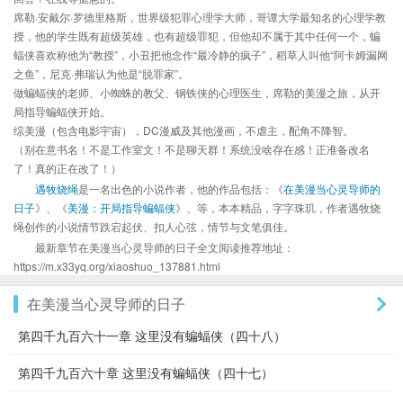
席勒·安戴尔·罗德里格斯，世界级犯罪心理学大师，哥谭大学最知名的心理学教
授，他的学生既有超级英雄，也有超级罪犯，但他却不属于其中任何一个，蝙
蝠侠喜欢称他为“教授”，小丑把他念作“最冷静的疯子”，稻草人叫他“阿卡姆漏网
之鱼”，尼克·弗瑞认为他是“脱罪家”。
做蝙蝠侠的老师、小蜘蛛的教父、钢铁侠的心理医生，席勒的美漫之旅，从开
局指导蝙蝠侠开始。
综美漫（包含电影宇宙），DC漫威及其他漫画，不虐主，配角不降智。
（别在意书名！不是工作室文！不是聊天群！系统没啥存在感！正准备改名
了！真的正在改了！）
遇牧烧绳
是一名出色的小说作者，他的作品包括：《
在美漫当心灵导师的
日子
》、《
美漫：开局指导蝙蝠侠
》、等，本本精品，字字珠玑，作者遇牧烧
绳创作的小说情节跌宕起伏、扣人心弦，情节与文笔俱佳。
最新章节在美漫当心灵导师的日子全文阅读推荐地址：
https://m.x33yq.org/xiaoshuo_137881.html
在美漫当心灵导师的日子
第四千九百六十一章 这里没有蝙蝠侠（四十八）
第四千九百六十章 这里没有蝙蝠侠（四十七）