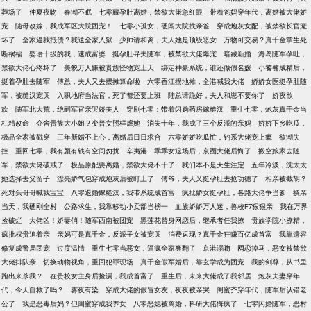
葬场了
仲夏夜吻
春潮不眠
七零藏孕肚离婚，禁欲大佬急红眼
带着爸妈穿年代，离婚被大佬娇
宠
随母改嫁，我成军区大院团宠！
七零小孤女，硬闯大院找亲爸
穿成炮灰女配，被禁欲长官宠
坏了
全家逼我抵债？我送全家入狱
少帅请和离，夫人她是顶级恶女
万物可交易？真千金掌生死
断祸福
婴语十级的我，速成富婆
挺孕肚寻夫随军，被禁欲大佬爆宠
暗藏新婚
海岛随军孕吐，
禁欲大佬心疼坏了
美貌万人嫌被贵族怪物宠上天
绑定神豪系统，谁还做假名媛
小饕餮成精后，
挺着孕肚去随军
傅总，夫人又去摆摊算命啦
六零香江摆地摊，全港喊我大佬
娇娇女医挺孕肚随
军，被糙汉宠哭
入职地府当法官，死了都还要上班
陆总请跪好，夫人和崽不要你了
娇夜欲
欢
随军北大荒，绝嗣军官亲哭娇美人
穿剧七零：带着闪购药房嫁糙汉
重生七零，炮灰真千金当
杠精改命
夺舍贵族大小姐？变普女照样虐她
消失十年，我成了三个反派的亲妈
娇娇下乡吃瓜，
极品全家被戳穿
三年新婚不上心，离婚后日日求合
六零娇娇吃瓜忙，钓系大佬宠上瘾
欲潮失
控
重回七零，我有颜有钱有空间勿扰
辛夷港
乖乖女退场后，京圈大佬后悔了
搬空娘家去随
军，禁欲大佬破戒了
极品原配要离婚，禁欲大佬不干了
我们本不是天生注定
五年冷淡，沈太太
她选择去父留子
漂亮娇气包穿成炮灰后被盯上了
傅爷，夫人又挺孕肚去抢功德了
相亲被截胡？
死对头哥哥喊我宝宝
八零退婚嫁糙汉，我带系统成首富
疯批娇女挺孕肚，各路大佬争当爹
换亲
当天，我硬刚全村
公路求生，我靠移动小卖部当榜一
血族娇娇万人迷，兽校F7狠狠亲
我在万界
捡破烂
大佬凶！娇妻俏！随军西南被团宠
黑莲花替身网恋后，继承者任我撩
贵族学院小撩精，
疯批权贵追着亲
亲妈可是真千金，反派子女被宠哭
消费返现？真千金狂赚百亿成首富
我靠遗容
修复成警局团宠
过度温情
重生七零当恶女，逼疯全家爽翻了
京港溺吻
网恋掉马，恶女被禁欲
大佬排队亲
切换动物视角，重回犯罪现场
真千金假军婚后，靠玄学成为团宠
我的剑尊，从书里
跑出来杀我？
在贵校女主身后捡漏，我成首富了
重生后，未来大佬成了我邻居
炮灰夫妻穿年
代，今天自救了吗？
雾夜有染
穿成大佬的假冒女友，夜夜被亲哭
闺蜜齐穿年代，随军后认错老
公了
我是恶毒后妈？但闺蜜穿成我养女
八零恶媳被离婚，科研大佬悔疯了
七零闪婚随军，恶村