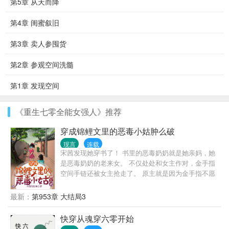
第5章 从天而降
第4章 闺蜜叙旧
第3章 卖人参囤货
第2章 参观空间洗髓
第1章 发现空间
《重生七零全能女强人》推荐
穿成锦鲤文里的恶毒小姑肿么破
现言
连载
宋茜发现她穿书了！ 书里的恶毒奶奶就是她亲妈，她
是恶毒奶奶的老来女。 不仅处处和女主作对，金手指
空间手链还被女主抢走了。 原主就是因为金手指不愿
被女主抢去，在争夺手链的过程中被推倒昏迷，才有
了她的穿越。 不行，金手指一定得抢回来。 在女主靠
最新：
第953章 大结局3
着锦鲤运一路躺赢的时候。 宋茜则是靠着空间，靠自
己。 什么？与女主抢男主？开什么玩笑，她要嫁给男
快穿从魂穿六零开始
主的小叔，让女主和男主叫她小婶婶，哈哈哈哈！ 什