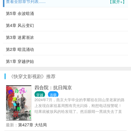
查看全部章节列表......
【展开+】
第5章 余波暗涌
第4章 风云变幻
第3章 迷雾渐浓
第2章 暗流涌动
第1章 穿越伊始
《快穿文影视剧》推荐
四合院：抗日闯京
穿越
连载
2024年7月，燕京大学毕业的李耀祖在回山里老家的路
上发现自家祖墓周围有亮光闪烁，刚想电话报警呢！
结果就被放风的给发现了。然后眼睛一黑就失去了直
觉。 等再次清醒过来的时候，四周一片黑暗，充满了
泥土的气息，就在他被一刀捅死的时候，突然一道红
最新：
第427章 大结局
光闪过，他穿越了，附身在了同族身上。 但是悲催的