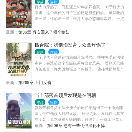
穿越
连载
肖大力穿越了，而且还是57年的四合院。 对于肖大力
来讲，这个年代的日子过的还是很悠闲的。 虽然吃的
差一些，住的差一些，但是大家心态却非常好。 一点
焦虑感也没有，日子过的非常平和。 虽然邻里之间也
经常会因为鸡毛蒜皮的小事儿争执。 不过在肖大力眼
最新：
第36章 肖安回来了领个媳妇
里，这些都不算什么。
四合院：我猥琐发育，众禽炸锅了
穿越
连载
一个现代人穿越到情满四合院时代。 棒梗将受到法律
审判，秦淮茹这个高级绿茶将自食恶果。 贾张氏只能
有苦难言，许大茂勉强当个狗腿子。 傻柱就仍然是个
老绝户，毕竟良言难劝该死的鬼。 四合院三个大爷终
将为自己的行为买单，聋老太太必须安享天年。 处理
最新：
第269章 上门反省
完四合院的种种奇葩，且看他如何在这混乱年代翻云
覆雨，搅弄风云，一步步走向人生巅峰！
当上部落首领后发现是在明朝
穿越
连载
颜政带着各类土法小册子的记忆穿越到了一个原始部
落，他带领族人村战无敌。 得意之际，发现自己其实
在明朝，原本菜鸡互啄的他，只得走上一条工业党人
之路。 为了建立近代工业体系，他从大明吸纳人才、
最新：
第506章 总有一些仇恨淡化不掉
资本。 为了白银、工业原料和市场，他舰炮开路，征