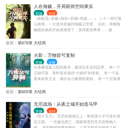
是他是一个被抛弃的二代，没办法谁叫前身的爸爸是
人在海贼，开局获得空间果实
个无情种呢！现代版的渣男陈世美，革命胜利了，他
穿越
完结
爸嫌弃糟糠之妻上不了台面了，配不上他的身份了，
（跟船流+穿越+搞笑+风骚+热血......） 二十一世纪孤
该换老婆了，于是他有了一个漂亮的小资后妈。 由于
儿林海，一次意外穿越到海贼王世界。 自此，草帽海
原主爷爷的坚持叫他进京投靠父亲，他进京了，结果
贼团的画风开始渐渐变了，变得更加离谱...... 路
莫名其妙地来到了南锣鼓巷九十五号院。 从此李抗日
飞：“喂林海，你在干什么？” 林海风骚的抹了一下自
在四九城开始了他的传奇人生，看他如何在鱼龙混杂
己的秀发：“听好了路飞，发型是一个男人的灵魂，头
最新：
第676章 大结局
的四九城闯出一片天地。
可断，血可流，发型不能乱！” 路飞双眼放光道：“这
就是男人的浪漫吗？” 然后林海与路飞搭着彼此的肩膀
火影：万物皆可复制
欢呼起来，“浪漫，浪漫......” 娜美暴怒:“你们两个混蛋
穿越
连载
再跳，船就要翻了，给我适可而止吧......”
出身番茄孤儿院的角木，被泥头车送到忍界。 有一个
沉稳可靠，有时喜欢搞些“小操作”的老爸。 有一个温
柔体贴有主见，偶尔会小腹黑的老妈。 有一个活泼调
皮，崇拜哥哥的弟弟。 虽然还有房贷要还，但仍是个
幸福美满，温暖的家。 只是，弟弟的名字叫海野伊鲁
最新：
第605章 大结局
卡。 自己的名字，是海野角木。 从未来的九尾之乱中
拯救自己的家人，便是海野角木踏足忍界要做的第一
无尽战场：从夜之城开始造马甲
件事。 依靠万物皆可复制的系统外挂，角木在努力地
穿越
完结
变强着。
（简介无力） 无尽的战场之上，唯有战斗才可保住身
后之国。 一旦败北死亡，国家将受到无尽的怪物入
侵。 直到黎明的曙光降临，人类才有些许喘息之机。