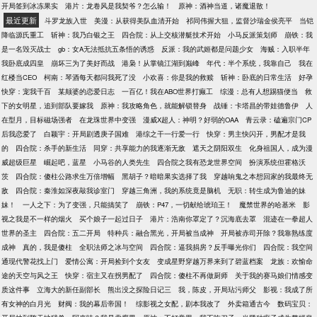
开局签到冰冻果实
港片：龙卷风是我契爷？怎么输！
原神：酒神当道，诸魔退散！
最近更新
斗罗龙族入世
美漫：从获得美队血清开始
祁同伟握大狙，监督沙瑞金侯亮平
当铠
降临源氏重工
斩神：我乃白银之王
四合院：从上交核潜艇技术开始
小马反派策划师
崩铁：我
是一名毁灭战士
gb：女A无法抵抗五条悟的诱惑
反派：我的武姬都是问题少女
海贼：入职半年
我卧底成四皇
崩坏三为了美好而战
港枭！从掌镜江湖到巅峰
年代：半个系统，我靠自己
我在
红楼当CEO
柯南：琴酒每天都问我死了没
小欢喜：你是我的救赎
斩神：卧底的日常生活
好孕
快穿：宠我千百
某颠婆的恋爱日志
一百亿！我在ABO世界打癫工
综漫：总有人想踢猫便当
救
下的女明星，追到部队要嫁我
原神：我攻略角色，就能解锁替身
战锤：卡塔昌的带娃德鲁伊
人
在型月，目标磁场强者
在龙珠世界中变强
漫威X超人：神明？好弱的OAA
青云录：磕遍宗门CP
后我恋爱了
白颖宇：开局剧透庚子国难
港综之干一行爱一行
快穿：男主快闪开，男配才是我
的
四合院：杀手的新生活
同穿：共享能力的我逐渐无敌
遮天之阴阳双生
化身祖国人，成为漫
威超级巨星
崛起吧，蓝星
小马谷的人类先生
四合院之我有恐龙世界空间
扮演系统但霍格沃
茨
四合院：傻柱公路求生万倍增幅
黑胡子？暗暗果实选择了我
穿越响鬼之本想回家的我最终无
敌
四合院：秦淮如深夜敲我诊室门
穿越三角洲，我的系统竟是脑机
无职：转生成为鲁迪的妹
妹！
一人之下：为了变强，只能搞笑了
崩铁：P47，一切献给琥珀王！
魔禁世界的哈基米
影
视之我是不一样的烟火
买个娘子一起过日子
港片：浩南你罩定了？沉海底去罩
混迹在一拳超人
世界的圣主
四合院：五二开局
特种兵：融合黑光，开局被当成神
开局被赤司开除？我靠熟练度
成神
真的，我是傻柱
全职法师之冰与空间
四合院：逼我捐房？反手曝光你们
四合院：我空间
通现代警花找上门
爱情公寓：开局捡到个女友
变成星野穿越万界来到了碧蓝档案
龙族：欢愉命
途的天空与风之王
快穿：宿主又在拐男配了
四合院：傻柱不再做厨师
关于我的赛马娘们情感变
质这件事
立海大的新任副部长
熊出没之探险日记三
我，陈皮，开局玷污师父
影视：我成了所
有女神的白月光
财阀：我的幕后帝国！
综影视之女配，剧本我改了
外卖箱通古今
数码宝贝：