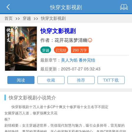
快穿文影视剧
首页
>>
穿越
>>
快穿文影视剧
快穿文影视剧
作者：
花开花落梦清幽
穿越
已完结
290 万字
最新章节：
美人为馅 番外完结
最后更新：2025-07-27 05:32:43
阅读
收藏
推荐
TXT下载
快穿文影视剧小说简介
快穿影视剧十万人迷十多CP十爽文十修罗场十女主名字不固定
女频穿越万人迷，修罗场爽文天花
板?
剧情精要：女主穿越进世界，凭借现代智慧与魅力，吸引众多帅哥，雷无桀的
单纯热情、萧瑟的潇洒神秘、无心的邪魅不羁都为她倾心，各路CP齐聚开启超