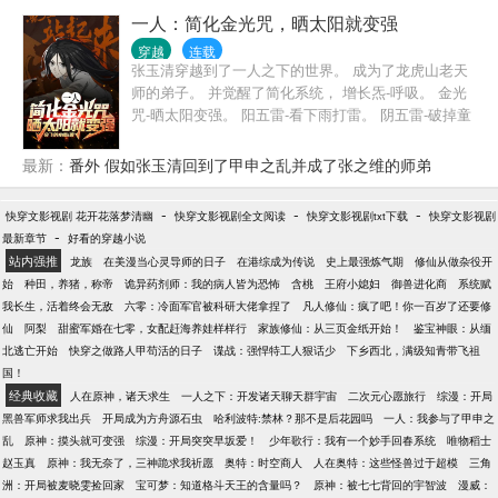
服了一个又一个的大洲，建立起了一个又一个的种植
一人：简化金光咒，晒太阳就变强
园……
穿越
连载
张玉清穿越到了一人之下的世界。 成为了龙虎山老天
师的弟子。 并觉醒了简化系统， 增长炁-呼吸。 金光
咒-晒太阳变强。 阳五雷-看下雨打雷。 阴五雷-破掉童
子身。 ........ 看着阴五雷的修行条件。 张玉清毅然决
然的对着老天师说道，“师傅，我要下山！” ..........
最新：
番外 假如张玉清回到了甲申之乱并成了张之维的师弟
..........
-
-
-
快穿文影视剧 花开花落梦清幽
快穿文影视剧全文阅读
快穿文影视剧txt下载
快穿文影视剧
-
最新章节
好看的穿越小说
站内强推
龙族
在美漫当心灵导师的日子
在港综成为传说
史上最强炼气期
修仙从做杂役开
始
种田，养猪，称帝
诡异药剂师：我的病人皆为恐怖
含桃
王府小媳妇
御兽进化商
系统赋
我长生，活着终会无敌
六零：冷面军官被科研大佬拿捏了
凡人修仙：疯了吧！你一百岁了还要修
仙
阿梨
甜蜜军婚在七零，女配赶海养娃样样行
家族修仙：从三页金纸开始！
鉴宝神眼：从缅
北逃亡开始
快穿之做路人甲苟活的日子
谍战：强悍特工人狠话少
下乡西北，满级知青带飞祖
国！
经典收藏
人在原神，诸天求生
一人之下：开发诸天聊天群宇宙
二次元心愿旅行
综漫：开局
黑兽军师求我出兵
开局成为方舟源石虫
哈利波特:禁林？那不是后花园吗
一人：我参与了甲申之
乱
原神：摸头就可变强
综漫：开局突突早坂爱！
少年歌行：我有一个妙手回春系统
唯物稻士
赵玉真
原神：我无奈了，三神跪求我祈愿
奥特：时空商人
人在奥特：这些怪兽过于超模
三角
洲：开局被麦晓雯捡回家
宝可梦：知道格斗天王的含量吗？
原神：被七七背回的宇智波
漫威：