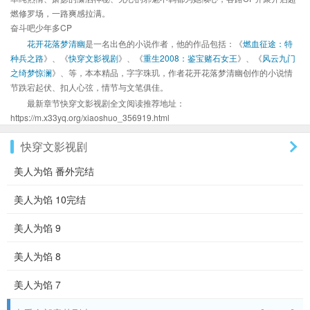
燃修罗场，一路爽感拉满。
奋斗吧少年多CP
花开花落梦清幽
是一名出色的小说作者，他的作品包括：《
燃血征途：特
种兵之路
》、《
快穿文影视剧
》、《
重生2008：鉴宝赌石女王
》、《
风云九门
之绮梦惊澜
》、等，本本精品，字字珠玑，作者花开花落梦清幽创作的小说情
节跌宕起伏、扣人心弦，情节与文笔俱佳。
最新章节快穿文影视剧全文阅读推荐地址：
https://m.x33yq.org/xiaoshuo_356919.html
快穿文影视剧
美人为馅 番外完结
美人为馅 10完结
美人为馅 9
美人为馅 8
美人为馅 7