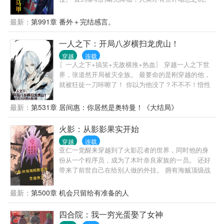
……………… 请选择进入方式。 穿越进入，重生进
入。 伍光：好家伙，这重生进入不比其他人多一辈甚
最新：
第991章 番外＋完结感言。
至多辈人生？ 进入新世界所获得的一切都可以原原本
本的带出来？每进入一次世界都会增加一个分身，那
一人之下：开局八岁横扫龙虎山！
岂不是多一条命？！ 等下为什么你们没有？ 本书又
穿越
连载
称：关于我的马甲过于多而导致本体无人问津这件
〖一人之下+搞笑+无敌横推+热血〗 穿越一人之下世
事。 （第一个世界：赛博朋克2077） （第二个世界：
界，张道然开局被灭全族。 最要命的是刚穿越的他，
鬼灭之刃）
就被狂徒一刀咔嚓了！ 你以为他没了？不不不！悟性
逆天系统直接递上复活卡！ 表示很懵逼的张道然刚复
活，又遇上了前来救人的赵焕金！ 机缘巧合下，他来
最新：
第531章 居间惠：你居然是奥特曼！《大结局》
到了龙虎山天师府！ 看着眼前慈眉善目，长须白眉的
老天师，张道然果断拜师！ 张灵玉：“师兄，你这是对
火影：从影影果实开始
镜孤芳自赏，还是对镜赏……？” 老天师：“金光咒你
穿越
连载
看一下就会了？奇才啊！” 不摇碧莲：“宝儿姐，我月
亚仁一觉醒来穿越到了火影忍者的世界，同时他的身
下遛……的事儿你跟张道然说了？” 宝儿姐：“不，我
份从一个程序员，成为了木叶奈良家族的一员。 还好
没有！我不承认！张道然没有逼我！” 当罗天大醮召开
带来了前世自己在给别人做的外挂。 拥有海贼顶级战
时，全性一帮人风风火火杀上了龙虎山！ 正在他们运
力的数据包。 时间线却是木叶32年，第二次忍界大战
筹帷幄，准备截杀田师爷时，张道然左手金光咒，右
还有两年，忍界暗潮涌动。 死亡开局，提前毕业，猪
最新：
第500章 机会只留给有准备的人
手通天箓走了出来！ “你们就是全性？来来来！让道爷
鹿蝶组合都没成功。 还被团藏老六盯上了！ 没有经典
我杀个够！”
的我火你悔对话！ 求人不如求己，亚仁只能自救！ 成
四合院：我一穷光蛋娶了女神
为大蛇丸的弟子，并成为最大派系！