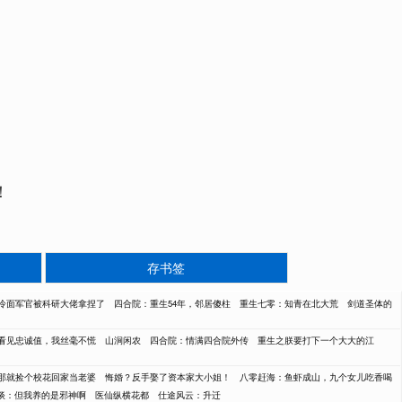
！
存书签
冷面军官被科研大佬拿捏了
四合院：重生54年，邻居傻柱
重生七零：知青在北大荒
剑道圣体的
看见忠诚值，我丝毫不慌
山涧闲农
四合院：情满四合院外传
重生之朕要打下一个大大的江
那就捡个校花回家当老婆
悔婚？反手娶了资本家大小姐！
八零赶海：鱼虾成山，九个女儿吃香喝
谈：但我养的是邪神啊
医仙纵横花都
仕途风云：升迁