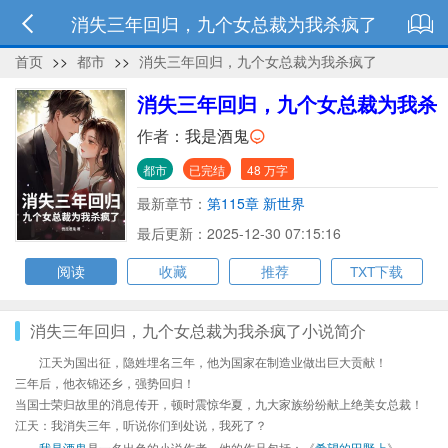
消失三年回归，九个女总裁为我杀疯了
首页
>>
都市
>>
消失三年回归，九个女总裁为我杀疯了
消失三年回归，九个女总裁为我杀
疯了
作者：
我是酒鬼
都市
已完结
48 万字
最新章节：
第115章 新世界
最后更新：2025-12-30 07:15:16
阅读
收藏
推荐
TXT下载
消失三年回归，九个女总裁为我杀疯了小说简介
江天为国出征，隐姓埋名三年，他为国家在制造业做出巨大贡献！
三年后，他衣锦还乡，强势回归！
当国士荣归故里的消息传开，顿时震惊华夏，九大家族纷纷献上绝美女总裁！
江天：我消失三年，听说你们到处说，我死了？
我是酒鬼
是一名出色的小说作者，他的作品包括：《
希望的田野上
》、