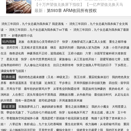
有大墓，再度被请去局里喝茶。 …… 当仙侠剧组慕名
【十万声望值兑换屏下指纹】 【一亿声望值兑换天马
而来找到他的时候，所有粉丝全都绷不住了！
座系统】
最新：
第593章 ARM收回所有授权
-
消失三年回归，九个女总裁为我杀疯了 我是酒鬼
消失三年回归，九个女总裁为我杀疯了全文阅
-
-
读
消失三年回归，九个女总裁为我杀疯了txt下载
消失三年回归，九个女总裁为我杀疯了最新
-
章节
好看的都市小说
站内强推
龙族
在美漫当心灵导师的日子
快穿：尤物穿成万人嫌工具人女配
重生之都市修
仙
灵药空间：五灵根才是完美道基
继后
诡异药剂师：我的病人皆为恐怖
大唐：小兕子的穿越
生活
御兽进化商
神豪系统不正经，逼我成枪王
王府小媳妇
六零：冷面军官被科研大佬拿捏
了
星辰大道
快穿：在年代世界悠闲生活
家族修仙：从三页金纸开始！
甜蜜军婚在七零，女配
赶海养娃样样行
凡人修仙之问道长生
抗日之将胆传奇
快穿之做路人甲苟活的日子
下乡西北，
满级知青带飞祖国！
经典收藏
我的绝色总裁未婚妻（又名：神级龙卫）
医王出狱，重囚犯集体送行
我的绝色美女
房客
都市逍遥医圣
官道无疆
近身医王
平步青云
开局学园默示录佳丽无数
四合院：留学回
国，开局当干部
最年轻的好莱坞大亨
从零售业到制霸全球
我是如何当神豪的
夜的命名术
山
涧闲农
人在香江：泥头车撞击咋不算商战
调教娱乐圈，从作曲开始
最佳娱乐时代
从足坛走出
的大明星
我有一座恐怖屋
老司机进电影：开局速激惊呆米娅
最近更新
双胞胎萝莉上门，她妈病娇女教授
重生之娱乐圈教父
我的大小魔女
大明星爱上
我
孽徒你无敌了，下山找你七个师姐去吧
快穿：短命炮灰不死了
美女总裁，请上车
五十年
代：带着随身空间进城奔小康
甩我是吧？那就捡个校花回家当老婆
悔婚？反手娶了资本家大小
姐！
八零赶海：鱼虾成山，九个女儿吃香喝辣
重生在好莱坞
权力巅峰：从省府秘书开始
重回
1982：从小舢板到远洋巨轮
开局穷光蛋，赚钱全靠挂！
病娇美女总裁爱上我
我的区长老婆
火