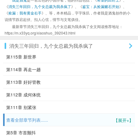
《
消失三年回归，九个女总裁为我杀疯了
》、《
鉴宝：从捡漏赌石开始
》、
《
捡漏：我有黄金右手
》、等，本本精品，字字珠玑，作者我是酒鬼创作的小
说情节跌宕起伏、扣人心弦，情节与文笔俱佳。
最新章节消失三年回归，九个女总裁为我杀疯了全文阅读推荐地址：
https://m.x33yq.org/xiaoshuo_392043.html
消失三年回归，九个女总裁为我杀疯了
第115章 新世界
第114章 再走一趟
第113章 好好管教
第112章 成何体统
第111章 别紧张
查看全部章节列表......
【展开+】
第5章 市首颤抖