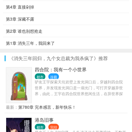
第4章 直接剁掉
第3章 深藏不露
第2章 谁也别想抢走
第1章 消失三年，我回来了
《消失三年回归，九个女总裁为我杀疯了》推荐
四合院：我有一个小世界
都市
连载
驴友王宇探索天坑岩壁上发光洞口后，穿越到四合院
世界，并发现发光洞口是一扇光门，可打开穿越异世
界，由此，王宇在四合院世界悠闲生活，在异世界探
险求索，来回穿越两界，逍遥自在。
最新：
第780章 完本感言，新年快乐！
港岛旧事
都市
完结