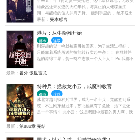
早来五十年 ?何定贤一头扎进了这个草莽遍地，无数英
雄豪杰还未发迹的火红年代，与真正的大佬喋血江
湖，与靓绝的佳人并肩齐舞。 赚到手里的， 绝不送出
去！
最新：
完本感言
港片：从牛杂摊开始
都市
连载
刚穿越的贺一鸣就被豪哥捡回家，为了生活过得好，
只能靠着系统所送的技能转行卖起牛杂！！ 在群雄并
起的港综世界，贺一鸣立志做一个人上人！ Ps.我都不
知道我在说什么！
最新：
番外 傲世雷龙
特种兵：拯救龙小云，成魔神教官
都市
连载
苏北穿越到特种兵世界，成为一名士兵，觉醒签到系
统，不过刚穿越过来，苏北他就有了危险，活下去还
是一个事情？ 龙小云：“这是我眼中最强的男人啊，我
要追苏北...” 雷战：“战狼中队怎么会有这样的怪物？”
冷锋：“这射击距离，这还是人吗？我要认当我的大
最新：
第882章 完结
哥...” 何志军：“千万不能让这小子退役...” 多年后，外
国一听到是苏北，连打都不打了，立即撤退.. 苏北的
国术：以武入道，我独踏碎凌霄！