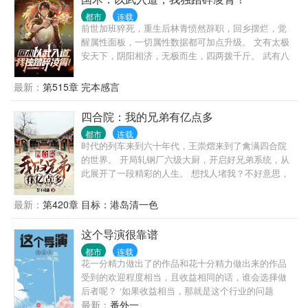
故事可以用传奇来形容了。
都市
连载
前世加班猝死，重生后林青愤然辞职，回乡摆烂，觉
醒属性面板，一切属性数据都可加点升级。 文有太极
安天下，阴阳相济，无极而生，四两拨千斤。 武有八
极定乾坤，动如绷弓，发若炸雷，霸王顶心肘。 八部
金刚功+长寿功=炁体源流！ 被誉为术之尽头的炁体源
最新：
第515章 完本感言
流练至满级，可洗尽铅华，化身成圣！ 八卦掌，形意
拳，心意把，武当三十六功…… 当原本想回村摆烂的
四合院：我的兄弟有亿点多
林青走上了一条探究生命终极形态的道路之时，才发
都市
连载
现人这一辈子，经历的一切大起大落，全部皆为昙花
时代的列车来到六十年代，王崇熠来到了禽满四合院
一现。
的世界。 开局轧钢厂六级大厨，开启好兄弟系统，从
此展开了一段精彩的人生。 想找人堵我？不好意思，
街溜子我兄弟！ 想报警抓我？不好意思，所长我兄
弟！ 想去街道办举报我？不好意思，街道办主任我兄
最新：
第420章 目标：港岛清一色
弟！ 王崇熠一杯小酒，一口美食，没事逗逗小娇妻。
但事情总是来在他。 既然如此，那就别怪我不客气！
这个导演很靠谱
在这个风起云涌的时代，王崇熠带着一众兄弟，笑看
都市
连载
风云起。 蓦然回首，王崇熠成为了搅弄风云的人！
花一分精力做出了的作品和花十分精力做出来的作品
受到的欢迎程度相当，且收益相同的话，谁会选择做
后者呢？ ‘如果收益相当，那就是这个行业的问题
了！’——沈长林
最新：
番外一