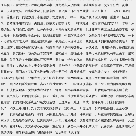
红年代：开发北大荒，种田赶山养全家
身为精英人形的我，你让我当保镖
交叉平行线
灵事
录
以法律之名
我省府大秘，问鼎京圈
军火贩子什么鬼？我就一破产厂长！
一名SS士兵的日
常
苍生有我
我被炒后，市值暴跌，女总裁哭了
86年：我五个嫂子没人照顾
重生70：猎王归
来，资本家小姐求我娶
离婚后，我成为了医学传奇！
律政先锋：这个律师正的发邪！
官梯：从
选调生开始问鼎权力巅峰
让你办军校，你佣兵百万震慑鹰酱
扒开相声马褂里面全是西游辛密
权
力巅峰：从拒绝省厅千金开始
刚觉醒透视眼，你要跟我退婚？
张易发老师解读书籍文字版
一不
小心穿越成了老天爷
重生成游戏玩家
平庸的人不拯救世界
顶我仕途？我转投纪委你慌啥！
带
娃上综艺，孩她妈杨蜜求我收敛
独自在异能世界中闯荡升级
医武双绝
明明是合约，她们却想假
戏真做
最强战神
我的游戏直通万界
最强战神
最强战神
仙子，求你别再从书里出来了
最强
战神
举国飞升！十四亿魔修吓哭异界
重生85：运气好亿点，我靠赶海成首富
从村支书到仕途巅
峰
重生64，猎人出身，妻女被我宠上天
规则怪谈：但我养的是邪神啊
充值系统不正经，开局暴
打拜金女
重回70：替妹下乡没物资？我一天三顿
我反派他哥，专薅气运之女！
全球警报！
SSSSS级仙尊归来
中年逆袭，女儿助我变神豪
全网嘲我模仿顶流，天后砸钱逼我退圈
重生
1961：我的签到系统能种田
高武：我以剑道证长生
医仙纵横花都
重回62，我为国铸剑薅哭鹰
酱
扮演校花她爹？女神努力我躺平！
御兽：全网看我暴虐前妻！
带货翻车的我曝光黑心商
家
灵气复苏：我的捉鬼系统开挂了
重回八零：谁说女儿都是赔钱货？
重生七零，我要帮父亲鸣
冤昭雪
我的黑科技系统是18级文明造物
仕途风云：升迁
高武：替弟从军，归来问我要军
职？
消失三年回归，九个女总裁为我杀疯了
退役兵王：归途无名
契约神级兽娘，全是小萝
莉！
我和她的合租条约
军阀：从搬空上海兵工厂开始
神豪判官：开局直播审判霸座仙
顶级玩
家回归，但是是吟游诗人
猛男闯莞城，从四大村姑开始
废兽逆袭打脸不按套路出牌的神兽
凡尘
战场
被虐88次，真真少爷心死离家
重生官场：从老干局开始执掌天下
女多男少：全世界都想和
我谈恋爱
重生神豪系统让我躺赢全球
我从明朝活到现在