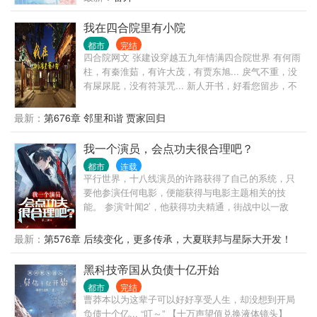
我在四合院里有小院
都市
完结
四合院网文 张建设穿越五九年情满四合院世界 有何雨
柱，有秦淮茹，有许大茂，有贾东旭... 戾气不重，没
有屎尿屁，没有符箓咒... 新人开书，好看您留步，不
好您别骂 我瞎写，您瞎看，谢谢！
最新：
第676章 邻里和谐 贾家回归
我一个演员，会点功夫很合理吧？
都市
连载
平行世界，十八线演员的许路获得了自己的系统，只
要他参演任何电影，便能获得与电影主题相关的技
能。 参演‘叶闻2’，他获得功夫精通，街战中以一敌
五，轻松搞定，让正在观看他直播的观众目瞪口呆。
许风表示：我一个演员，会点功夫很合理吧！ 粉丝：
最新：
第576章 后续变化，更多传承，大夏联邦与星际大开发！
都被请去警局喝茶了，你觉得合理吗？ 参演鉴宝片，
【大结局】
他获得文物鉴赏与造假工艺，在古玩一条街成功捡
黑科技帝国从负债十亿开始
漏，开局十万倍利润。 参演推理片，他获得破案精通
都市
完结
与犯罪精通，提出完美犯罪理论，让警方如临大敌。
曹莽本以为这辈子可以好好享受人生，却没想到开局
参演盗墓片，他获得十六字风水秘术绝技，直言某地
负债十个亿... “叮～” 【十万声望值兑换液体镜头】