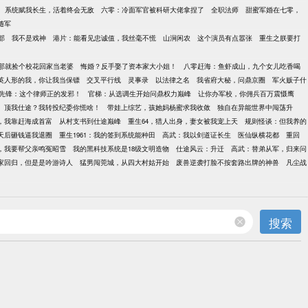
系统赋我长生，活着终会无敌
六零：冷面军官被科研大佬拿捏了
全职法师
甜蜜军婚在七零，
随军
部
我不是戏神
港片：能看见忠诚值，我丝毫不慌
山涧闲农
这个演员有点嚣张
重生之朕要打
那就捡个校花回家当老婆
悔婚？反手娶了资本家大小姐！
八零赶海：鱼虾成山，九个女儿吃香喝
英人形的我，你让我当保镖
交叉平行线
灵事录
以法律之名
我省府大秘，问鼎京圈
军火贩子什
先锋：这个律师正的发邪！
官梯：从选调生开始问鼎权力巅峰
让你办军校，你佣兵百万震慑鹰
顶我仕途？我转投纪委你慌啥！
带娃上综艺，孩她妈杨蜜求我收敛
独自在异能世界中闯荡升
点，我靠赶海成首富
从村支书到仕途巅峰
重生64，猎人出身，妻女被我宠上天
规则怪谈：但我养的
天后砸钱逼我退圈
重生1961：我的签到系统能种田
高武：我以剑道证长生
医仙纵横花都
重回
，我要帮父亲鸣冤昭雪
我的黑科技系统是18级文明造物
仕途风云：升迁
高武：替弟从军，归来问
家回归，但是是吟游诗人
猛男闯莞城，从四大村姑开始
废兽逆袭打脸不按套路出牌的神兽
凡尘战
搜索