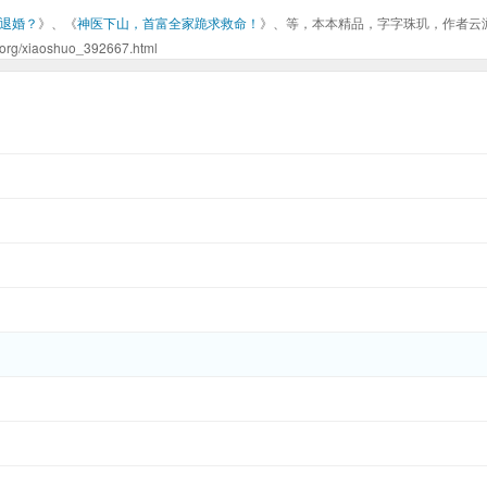
退婚？
》、《
神医下山，首富全家跪求救命！
》、等，本本精品，字字珠玑，作者云
aoshuo_392667.html