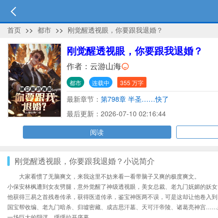
首页
>>
都市
>>
刚觉醒透视眼，你要跟我退婚？
刚觉醒透视眼，你要跟我退婚？
作者：
云游山海
都市
连载中
355 万字
最新章节：
第798章 半圣……快了
最后更新：2026-07-10 02:16:44
阅读
刚觉醒透视眼，你要跟我退婚？小说简介
大家看惯了无脑爽文，来我这里不妨来看一看带脑子又爽的极度爽文。
小保安林枫遭到女友劈腿，意外觉醒了神级透视眼，美女总裁、老九门妩媚的妖女
他获得三易之首残卷传承，获得医道传承，鉴宝神医两不误，可是这却让他卷入到
国宝帮收编、老九门暗杀、归墟密藏、成吉思汗墓、天可汗帝陵、诸葛亮神宫……
一场巨大的阴谋，缓缓拉开序幕………