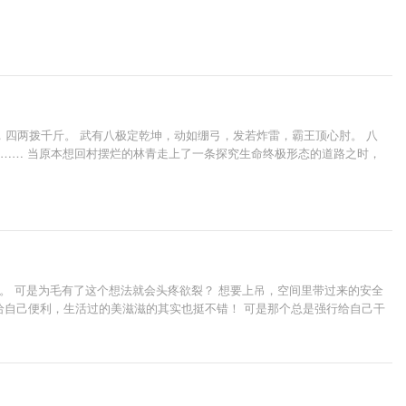
四两拨千斤。 武有八极定乾坤，动如绷弓，发若炸雷，霸王顶心肘。 八
功…… 当原本想回村摆烂的林青走上了一条探究生命终极形态的道路之时，
。 可是为毛有了这个想法就会头疼欲裂？ 想要上吊，空间里带过来的安全
给自己便利，生活过的美滋滋的其实也挺不错！ 可是那个总是强行给自己干