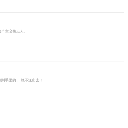
 共产主义接班人。
赚到手里的， 绝不送出去！