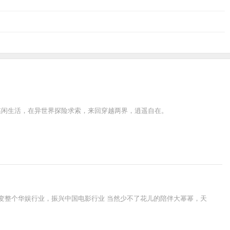
悠闲生活，在异世界探险求索，来回穿越两界，逍遥自在。
改变整个华娱行业，振兴中国电影行业 当然少不了花儿的陪伴大幂幂，天