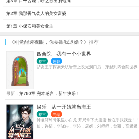
第3章 口干舌燥，呼之欲出的饱满
第2章 我那香气袭人的美女富婆
第1章 小保安和美女业主
《刚觉醒透视眼，你要跟我退婚？》推荐
四合院：我有一个小世界
都市
连载
驴友王宇探索天坑岩壁上发光洞口后，穿越到四合院世界
最新：
第780章 完本感言，新年快乐！
娱乐：从一开始就当海王
都市
完结
钟凌轩绰号浪里小白龙 开局拿下大蜜蜜 枪在手跟我走！
仙，许情，李晓冉，李沁，唐妍，刘师师，曾丽，高媛媛..