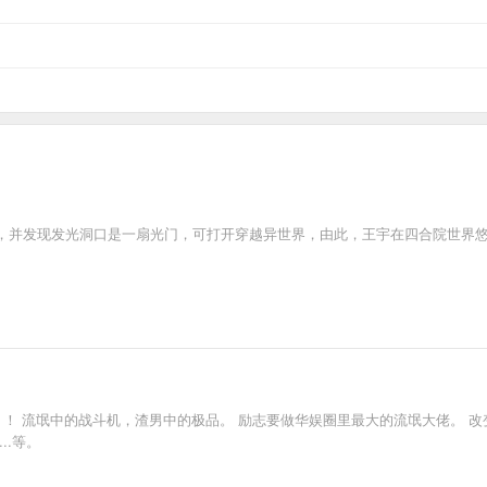
，并发现发光洞口是一扇光门，可打开穿越异世界，由此，王宇在四合院世界
！！ 流氓中的战斗机，渣男中的极品。 励志要做华娱圈里最大的流氓大佬。 
..等。