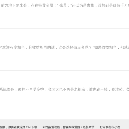
，前方地下两米处，存在特异金属！” 张景：“还以为是古董，没想到是价值千万
欢迎程度相当，且收益相同的话，谁会选择做后者呢？ ‘如果收益相当，那就
系统傍身，傻柱不再受庇护，聋老太也不再是老祖宗，谁也跑不掉，秦淮茹、娄晓娥
-
-
视眼，你要跟我退婚？txt下载
刚觉醒透视眼，你要跟我退婚？最新章节
好看的都市小说