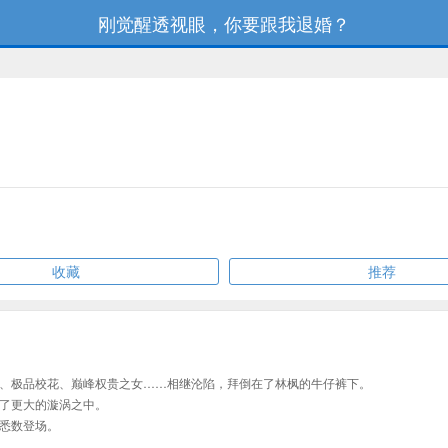
刚觉醒透视眼，你要跟我退婚？
收藏
推荐
、极品校花、巅峰权贵之女……相继沦陷，拜倒在了林枫的牛仔裤下。
了更大的漩涡之中。
悉数登场。