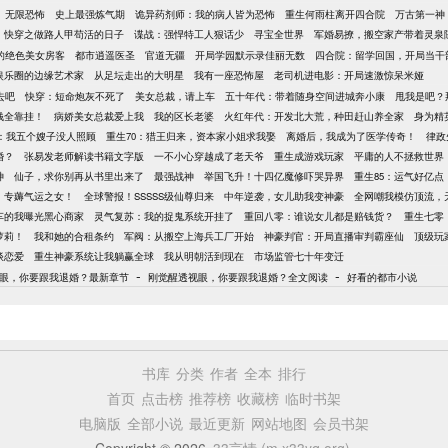
无限恐怖
史上最强炼气期
诡异药剂师：我的病人皆为恐怖
重生何雨柱离开四合院
万古第一神
快穿之做路人甲苟活的日子
谍战：强悍特工人狠话少
寻宝全世界
军婚易撩，搬空家产带着灵泉
的绝色美女房客
都市逍遥医圣
官道无疆
开局学园默示录佳丽无数
四合院：留学回国，开局当干
娱乐圈的边缘艺术家
从足坛走出的大明星
我有一座恐怖屋
老司机进电影：开局速激惊呆米娅
去吧
快穿：短命炮灰不死了
美女总裁，请上车
五十年代：带着随身空间进城奔小康
甩我是吧？
钱全靠挂！
病娇美女总裁爱上我
我的区长老婆
火红年代：开发北大荒，种田赶山养全家
身为精
年：我五个嫂子没人照顾
重生70：猎王归来，资本家小姐求我娶
离婚后，我成为了医学传奇！
律政
婚？
张易发老师解读书籍文字版
一不小心穿越成了老天爷
重生成游戏玩家
平庸的人不拯救世界
神
仙子，求你别再从书里出来了
最强战神
举国飞升！十四亿魔修吓哭异界
重生85：运气好亿
，专薅气运之女！
全球警报！SSSSS级仙尊归来
中年逆袭，女儿助我变神豪
全网嘲我模仿顶流，
车的我曝光黑心商家
灵气复苏：我的捉鬼系统开挂了
重回八零：谁说女儿都是赔钱货？
重生七零
萝莉！
我和她的合租条约
军阀：从搬空上海兵工厂开始
神豪判官：开局直播审判霸座仙
顶级玩
谈恋爱
重生神豪系统让我躺赢全球
我从明朝活到现在
市场监管七十年变迁
-
-
眼，你要跟我退婚？最新章节
刚觉醒透视眼，你要跟我退婚？全文阅读
好看的都市小说
书库
分类
作者
全本
排行
首页
点击榜
推荐榜
收藏榜
临时书架
电脑版
全部小说
最近更新
网站地图
会员书架