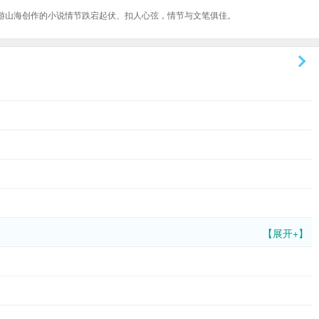
游山海创作的小说情节跌宕起伏、扣人心弦，情节与文笔俱佳。
【展开+】