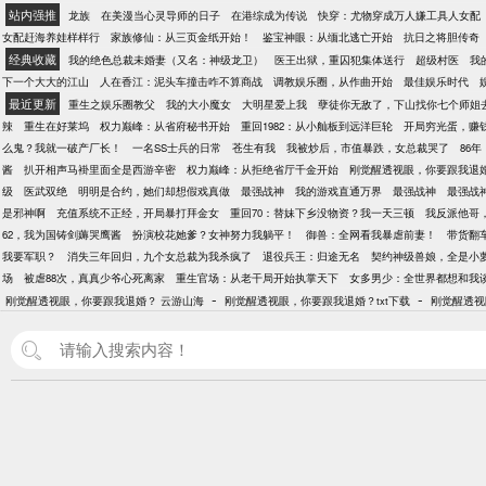
站内强推
龙族
在美漫当心灵导师的日子
在港综成为传说
快穿：尤物穿成万人嫌工具人女配
女配赶海养娃样样行
家族修仙：从三页金纸开始！
鉴宝神眼：从缅北逃亡开始
抗日之将胆传奇
经典收藏
我的绝色总裁未婚妻（又名：神级龙卫）
医王出狱，重囚犯集体送行
超级村医
我
下一个大大的江山
人在香江：泥头车撞击咋不算商战
调教娱乐圈，从作曲开始
最佳娱乐时代
最近更新
重生之娱乐圈教父
我的大小魔女
大明星爱上我
孽徒你无敌了，下山找你七个师姐
辣
重生在好莱坞
权力巅峰：从省府秘书开始
重回1982：从小舢板到远洋巨轮
开局穷光蛋，赚
么鬼？我就一破产厂长！
一名SS士兵的日常
苍生有我
我被炒后，市值暴跌，女总裁哭了
86
酱
扒开相声马褂里面全是西游辛密
权力巅峰：从拒绝省厅千金开始
刚觉醒透视眼，你要跟我退
级
医武双绝
明明是合约，她们却想假戏真做
最强战神
我的游戏直通万界
最强战神
最强战
是邪神啊
充值系统不正经，开局暴打拜金女
重回70：替妹下乡没物资？我一天三顿
我反派他哥
62，我为国铸剑薅哭鹰酱
扮演校花她爹？女神努力我躺平！
御兽：全网看我暴虐前妻！
带货翻
我要军职？
消失三年回归，九个女总裁为我杀疯了
退役兵王：归途无名
契约神级兽娘，全是小
场
被虐88次，真真少爷心死离家
重生官场：从老干局开始执掌天下
女多男少：全世界都想和我
-
-
刚觉醒透视眼，你要跟我退婚？ 云游山海
刚觉醒透视眼，你要跟我退婚？txt下载
刚觉醒透视