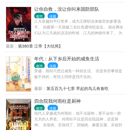
的此观点，我们的立场仅限于传播更多读者感兴趣的
信息。 如果小说鉴宝金瞳最新章节浏览，或对小说鉴
让你自救，没让你叫来国防部队
宝金瞳内容、版权等方面有质疑，或对本站有意见建
都市
连载
议请到站务管理区发帖，如果发现《鉴宝金瞳》小说
江凡穿越到平行世界，成为王牌职业体验官的参赛选
最新章节未及时更新请联系我们。如果您喜欢小说鉴
手。 拍摄第一天就被三名红色通缉犯追击。 就在网友
宝金瞳,请支持作者到书店购买正版图书。感谢您的合
们认为江凡就此凉凉的时候，江凡的神操作来了。 为
作与支持 父亲得了重病，巨额医药费让古玩店学徒杨
了自救，江凡直接挖断国防电缆了。 江凡:急，求问，
波压力巨大，因为善心偶得琉璃石，让他拥有一双鉴
如果我被绑架，为了引起部队关注我把国防光缆弄
最新：
第380章 江帝【大结局】
宝金瞳，且看他如何鉴宝捡漏，颠覆命运…… 如果您
断，算不算紧急避险？ 网友:好家伙，报警警察来需要
对小说鉴宝金瞳全本阅读，版权等方面有质疑的，或
二十分钟，挖断国防电缆军队过来只需要两分钟，不
年代：从下乡后开始的咸鱼生活
对本站有意见建议的请告诉我们，如果发现《鉴宝金
过最后劫匪都出来重新做人了，你还在里边蹲着！ 通
瞳》小说最新章节有错误请点击错误举报告诉我们。
都市
连载
缉犯:喂，110吗，我实名举报有人破坏国防设备……
穿越，我却只想过咸鱼一样的生活。 但是有些事情是
请支持作者的鉴宝金瞳读者一定要到书店购买正版小
媒体:蒙面热心市民将破坏国防设施的敌特分子扭送公
躲不掉的，有些人同样是挡不住的。
说或者图书。 友情分享从我做起。数万网友在行动，
安机关 …… 就在众人以为江凡的神操作到此结束时，
《鉴宝金瞳》分享得多更新就越快。从下面的图标分
谁料这仅仅是一个新的开始。 博物馆当保安，遇见歹
最新：
第五百九十七章 早起的鸟儿有食吃
享投一票，每人每天只限一次哦多了无效。
徒，你直接砸碎玻璃掏出越王勾践剑与歹徒击剑？ 家
政公司洗地毯，没想到洗出各种奇葩的东西，你把客
四合院我何雨柱是厨神
户全部送进去？ 汽车修理店当学徒，你改装拖拉机去
秋名山飙车，秒杀一众豪华跑车？ 众网友:本以为开局
都市
连载
现代人穿越成为何雨柱，他不当舔狗，更不会给一群
是巅峰，没想到小丑竟是我自己
无关的人养老。 何雨柱不仅是四合院战神，还是厨
神。 东坡肉、宫保鸡丁、回锅肉、麻婆豆腐、东坡肘