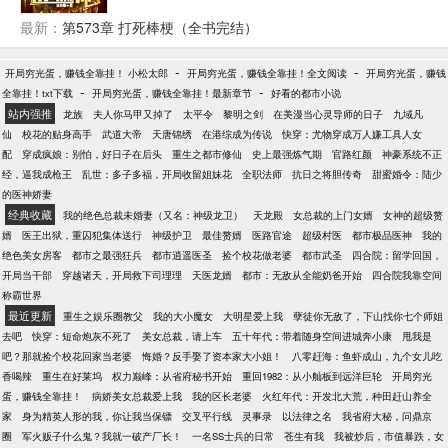
子、夫妻肺片…… 香真香，馋死你们一院子禽兽。
最新：
第573章 打死棒梗（全书完结）
-
-
开局穷光蛋，赚钱全靠挂！ 小松太郎
开局穷光蛋，赚钱全靠挂！全文阅读
开局穷光蛋，赚钱
-
-
全靠挂！txt下载
开局穷光蛋，赚钱全靠挂！最新章节
好看的都市小说
站内强推
龙族
夫人你马甲又掉了
太平令
黎明之剑
在美漫当心灵导师的日子
九域凡
仙
校花的贴身高手
武道大帝
天唐锦绣
在港综成为传说
快穿：尤物穿成万人嫌工具人女
配
穿成疯娘：别怕，好日子在后头
重生之都市修仙
史上最强炼气期
官路红颜
神豪系统不正
经，逼我成枪王
乱世：多子多福，开局收留姐妹花
全职法师
抗日之将胆传奇
甜蜜婚令：陆少
的医神娇妻
经典收藏
我的绝色总裁未婚妻（又名：神级龙卫）
天龙殿
女总裁的上门女婿
女神的超级赘
婿
医王出狱，重囚犯集体送行
神级护卫
最佳赘婿
医路官途
超级村医
都市极品医神
我的
绝色美女房客
都市之最强狂兵
都市逍遥医圣
捡个校花做老婆
都市武圣
四合院：留学回国，
开局当干部
穿越诸天，开局救下司理理
天医龙婿
都市：无敌从全能奶爸开始
四合院我靠空间
称霸世界
最近更新
重生之娱乐圈教父
我的大小魔女
大明星爱上我
孽徒你无敌了，下山找你七个师姐
去吧
快穿：短命炮灰不死了
美女总裁，请上车
五十年代：带着随身空间进城奔小康
甩我是
吧？那就捡个校花回家当老婆
悔婚？反手娶了资本家大小姐！
八零赶海：鱼虾成山，九个女儿吃
香喝辣
重生在好莱坞
权力巅峰：从省府秘书开始
重回1982：从小舢板到远洋巨轮
开局穷光
蛋，赚钱全靠挂！
病娇美女总裁爱上我
我的区长老婆
火红年代：开发北大荒，种田赶山养全
家
身为精英人形的我，你让我当保镖
交叉平行线
灵事录
以法律之名
我省府大秘，问鼎京
圈
军火贩子什么鬼？我就一破产厂长！
一名SS士兵的日常
苍生有我
我被炒后，市值暴跌，女