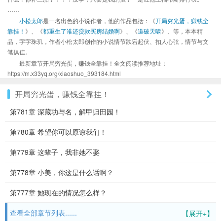
……
小松太郎
是一名出色的小说作者，他的作品包括：《
开局穷光蛋，赚钱全
靠挂！
》、《
都重生了谁还贷款买房结婚啊
》、《
道破天啸
》、等，本本精
品，字字珠玑，作者小松太郎创作的小说情节跌宕起伏、扣人心弦，情节与文
笔俱佳。
最新章节开局穷光蛋，赚钱全靠挂！全文阅读推荐地址：
https://m.x33yq.org/xiaoshuo_393184.html
开局穷光蛋，赚钱全靠挂！
第781章 深藏功与名，解甲归田园！
第780章 希望你可以原谅我们！
第779章 这辈子，我非她不娶
第778章 小美，你这是什么话啊？
第777章 她现在的情况怎么样？
查看全部章节列表......
【展开+】