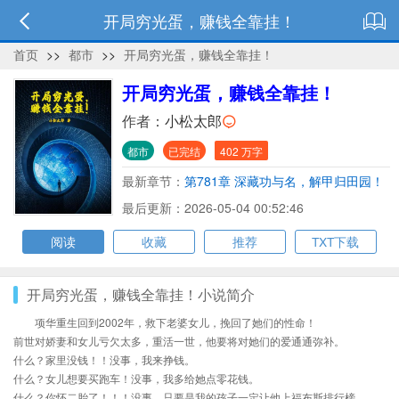
开局穷光蛋，赚钱全靠挂！
首页
>>
都市
>>
开局穷光蛋，赚钱全靠挂！
开局穷光蛋，赚钱全靠挂！
作者：
小松太郎
都市
已完结
402 万字
最新章节：
第781章 深藏功与名，解甲归田园！
最后更新：2026-05-04 00:52:46
阅读
收藏
推荐
TXT下载
开局穷光蛋，赚钱全靠挂！小说简介
项华重生回到2002年，救下老婆女儿，挽回了她们的性命！
前世对娇妻和女儿亏欠太多，重活一世，他要将对她们的爱通通弥补。
什么？家里没钱！！没事，我来挣钱。
什么？女儿想要买跑车！没事，我多给她点零花钱。
什么？你怀二胎了！！！没事，只要是我的孩子一定让他上福布斯排行榜。