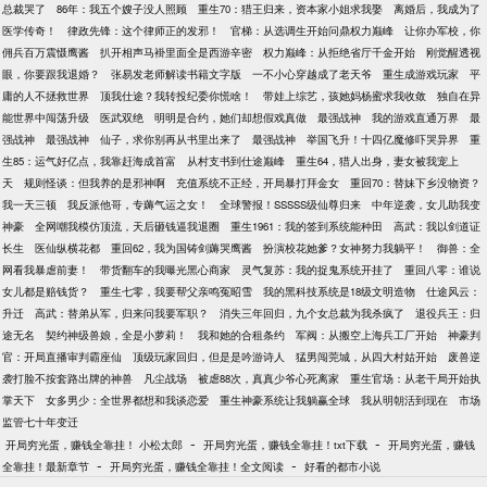
总裁哭了
86年：我五个嫂子没人照顾
重生70：猎王归来，资本家小姐求我娶
离婚后，我成为了
医学传奇！
律政先锋：这个律师正的发邪！
官梯：从选调生开始问鼎权力巅峰
让你办军校，你
佣兵百万震慑鹰酱
扒开相声马褂里面全是西游辛密
权力巅峰：从拒绝省厅千金开始
刚觉醒透视
眼，你要跟我退婚？
张易发老师解读书籍文字版
一不小心穿越成了老天爷
重生成游戏玩家
平
庸的人不拯救世界
顶我仕途？我转投纪委你慌啥！
带娃上综艺，孩她妈杨蜜求我收敛
独自在异
能世界中闯荡升级
医武双绝
明明是合约，她们却想假戏真做
最强战神
我的游戏直通万界
最
强战神
最强战神
仙子，求你别再从书里出来了
最强战神
举国飞升！十四亿魔修吓哭异界
重
生85：运气好亿点，我靠赶海成首富
从村支书到仕途巅峰
重生64，猎人出身，妻女被我宠上
天
规则怪谈：但我养的是邪神啊
充值系统不正经，开局暴打拜金女
重回70：替妹下乡没物资？
我一天三顿
我反派他哥，专薅气运之女！
全球警报！SSSSS级仙尊归来
中年逆袭，女儿助我变
神豪
全网嘲我模仿顶流，天后砸钱逼我退圈
重生1961：我的签到系统能种田
高武：我以剑道证
长生
医仙纵横花都
重回62，我为国铸剑薅哭鹰酱
扮演校花她爹？女神努力我躺平！
御兽：全
网看我暴虐前妻！
带货翻车的我曝光黑心商家
灵气复苏：我的捉鬼系统开挂了
重回八零：谁说
女儿都是赔钱货？
重生七零，我要帮父亲鸣冤昭雪
我的黑科技系统是18级文明造物
仕途风云：
升迁
高武：替弟从军，归来问我要军职？
消失三年回归，九个女总裁为我杀疯了
退役兵王：归
途无名
契约神级兽娘，全是小萝莉！
我和她的合租条约
军阀：从搬空上海兵工厂开始
神豪判
官：开局直播审判霸座仙
顶级玩家回归，但是是吟游诗人
猛男闯莞城，从四大村姑开始
废兽逆
袭打脸不按套路出牌的神兽
凡尘战场
被虐88次，真真少爷心死离家
重生官场：从老干局开始执
掌天下
女多男少：全世界都想和我谈恋爱
重生神豪系统让我躺赢全球
我从明朝活到现在
市场
监管七十年变迁
-
-
开局穷光蛋，赚钱全靠挂！ 小松太郎
开局穷光蛋，赚钱全靠挂！txt下载
开局穷光蛋，赚钱
-
-
全靠挂！最新章节
开局穷光蛋，赚钱全靠挂！全文阅读
好看的都市小说