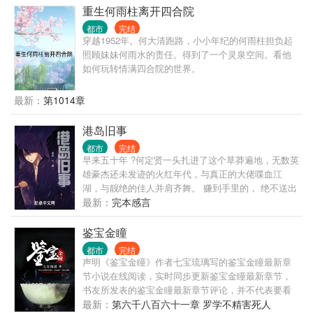
重生何雨柱离开四合院
都市
完结
穿越1952年。何大清跑路，小小年纪的何雨柱担负起
照顾妹妹何雨水的责任。得到了一个灵泉空间。看他
如何玩转情满四合院的世界。
最新：
第1014章
港岛旧事
都市
完结
早来五十年 ?何定贤一头扎进了这个草莽遍地，无数英
雄豪杰还未发迹的火红年代，与真正的大佬喋血江
湖，与靓绝的佳人并肩齐舞。 赚到手里的， 绝不送出
去！
最新：
完本感言
鉴宝金瞳
都市
完结
声明《鉴宝金瞳》作者七宝琉璃写的鉴宝金瞳最新章
节小说在线阅读，实时同步更新鉴宝金瞳最新章节，
书友所发表的鉴宝金瞳最新章节评论，并不代表要看
书赞同鉴宝金瞳最新章节或者支持鉴宝金瞳读者阅读
最新：
第六千八百六十一章 罗学不精害死人