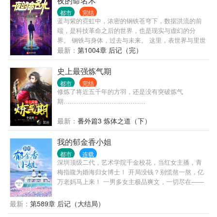
夜的命名术
立文明废墟之上，红帔似血，时笑时哭， 时代的帘幕
都市
完结
在他身后缓缓打开，他张开双臂，对着累累众生轻声
蓝与紫的霓虹中，浓密的钢铁苍穹下，数据洪流的前
低语—— “好戏……开场。”
端，是科技革命之后的世界，也是现实与虚幻的分
界。 钢铁与身体，过去与未来。 这里，表世界与里世
界并存，面前的一切，像是时间之墙近在眼前。 黑暗
最新：
第1004章 后记（完）
逐渐笼罩。 可你要明白啊我的朋友，我们不能用温柔
去应对黑暗，要用火。
史上最强炼气期
都市
完结
修炼了将近五千年的方羽，还是没有突破炼气
期…………………………………
最新：
番外篇3 炼体之道（下）
我的郁金香小姐
都市
连载
深圳顶级二代，艺术学院千金校花，当红女主播，青
梅指腹为婚海归女博士！ 开局没钱？别慌熬一熬，亿
万老妈马上来！ 一男多女主极品爽文，一切尽在——
最新：
第589章 后记（大结局）