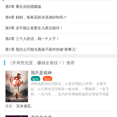
第5章 重生后的团圆饭
第4章 妈妈，爸爸买的冰淇淋好吃吗？
第3章 决不能让老婆女儿再次跳河！
第2章 三个人的活，我一个人干！
第1章 我怎么可能当着孩子面对你做“那事儿”
《开局穷光蛋，赚钱全靠挂！》推荐
我不是戏神
都市
完结
赤色流星划过天际后，人类文明陷入停滞。 从那天
起，人们再也无法制造一枚火箭，一颗核弹，一架飞
机，一台汽车……近代科学堆砌而成的文明金字塔轰
然坍塌，而灾难，远不止此。 灰色的世界随着赤色流
星降临，像是镜面后的鬼魅倒影，将文明世界一点点
最新：
完本感言。
拖入无序的深渊。 在这个时代，人命渺如尘埃； 在这
个时代，人类灿若星辰。 大厦将倾，有人见一戏子屹