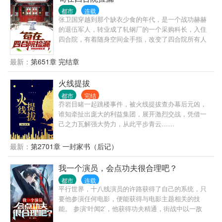
户全部送进去？ 汽车修理店当学徒，你改装拖拉机去
秋名山飙车，秒杀一众豪华跑车？ 众网友:本以为开局
都市
连载
张卫国穿越到那个缺衣少食的年代，是一个战功赫赫
是巅峰，没想到小丑竟是我自己
的退伍军人，转业成了轧钢厂的一个采购科长，入住
四合院，有着随身空间金手指，改变了四合院所有人
的命运。 天道不公，命运坎坷，一力破之。 而看张卫
国在这个动乱的年代，书写自己的传奇！
最新：
第651章 完结章
火线提拔
都市
完结
乔岩目睹一起跳楼事件，被火线提拔查办幕后元凶，
谁知牵扯出庞大的利益集团，展开激烈交战，凭借一
己之力瓦解强大势力，从此平步青云……
最新：
第2701章 一封家书（后记）
我一个演员，会点功夫很合理吧？
都市
连载
平行世界，十八线演员的许路获得了自己的系统，只
要他参演任何电影，便能获得与电影主题相关的技
能。 参演‘叶闻2’，他获得功夫精通，街战中以一敌
五，轻松搞定，让正在观看他直播的观众目瞪口呆。