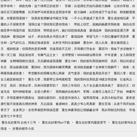
医学传奇！
律政先锋：这个律师正的发邪！
官梯：从选调生开始问鼎权力巅峰
让你办军校，你
佣兵百万震慑鹰酱
扒开相声马褂里面全是西游辛密
权力巅峰：从拒绝省厅千金开始
刚觉醒透视
眼，你要跟我退婚？
张易发老师解读书籍文字版
一不小心穿越成了老天爷
重生成游戏玩家
平
庸的人不拯救世界
顶我仕途？我转投纪委你慌啥！
带娃上综艺，孩她妈杨蜜求我收敛
独自在异
能世界中闯荡升级
医武双绝
明明是合约，她们却想假戏真做
最强战神
我的游戏直通万界
最
强战神
最强战神
仙子，求你别再从书里出来了
最强战神
举国飞升！十四亿魔修吓哭异界
重
生85：运气好亿点，我靠赶海成首富
从村支书到仕途巅峰
重生64，猎人出身，妻女被我宠上
天
规则怪谈：但我养的是邪神啊
充值系统不正经，开局暴打拜金女
重回70：替妹下乡没物资？
我一天三顿
我反派他哥，专薅气运之女！
全球警报！SSSSS级仙尊归来
中年逆袭，女儿助我变
神豪
全网嘲我模仿顶流，天后砸钱逼我退圈
重生1961：我的签到系统能种田
高武：我以剑道证
长生
医仙纵横花都
重回62，我为国铸剑薅哭鹰酱
扮演校花她爹？女神努力我躺平！
御兽：全
网看我暴虐前妻！
带货翻车的我曝光黑心商家
灵气复苏：我的捉鬼系统开挂了
重回八零：谁说
女儿都是赔钱货？
重生七零，我要帮父亲鸣冤昭雪
我的黑科技系统是18级文明造物
仕途风云：
升迁
高武：替弟从军，归来问我要军职？
消失三年回归，九个女总裁为我杀疯了
退役兵王：归
途无名
契约神级兽娘，全是小萝莉！
我和她的合租条约
军阀：从搬空上海兵工厂开始
神豪判
官：开局直播审判霸座仙
顶级玩家回归，但是是吟游诗人
猛男闯莞城，从四大村姑开始
废兽逆
袭打脸不按套路出牌的神兽
凡尘战场
被虐88次，真真少爷心死离家
重生官场：从老干局开始执
掌天下
女多男少：全世界都想和我谈恋爱
重生神豪系统让我躺赢全球
我从明朝活到现在
市场
监管七十年变迁
-
-
-
重生在好莱坞 白色十三号
重生在好莱坞txt下载
重生在好莱坞最新章节
重生在好莱坞全文
-
阅读
好看的都市小说