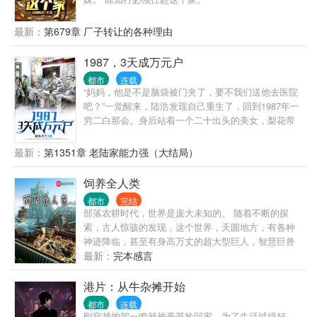
不留神，从一个古惑仔变成了港岛最有名的大富豪和
大慈善家。
最新：
第679章 厂子转让的各种理由
1987，3天成万元户
都市
连载
“妈妈，他是不是脑袋被门夹了，要不我们送他去医院
吧？”一觉醒来，陆浩发现自己重生了，回到1987年一
穷二白那会。身后站着一个二十出头的美女，梨花带
雨，身上满是伤痕，而她身边还有一个小女娃，睁着
大眼睛，关爱的看着他。
最新：
第1351章 老陆家能力强（大结局）
饲养全人类
都市
完结
部落农耕时代，世界是庞大未知的。 随着不断的探
索，古人惊骇的发现，这个世界，天圆地方，有各种
神迹降临，甚至有身高万丈的超大型巨人，智慧巨兽
的身影神秘出现，踩踏山川、破碎大地。 数百年后，
最新：
完本感言
在这样险恶的环境下，人们与巨兽搏斗，终于建立徇
烂的苏美尔文明。 这一日，智慧巨人忽然彻底降临，
港片：从牛杂摊开始
踩踏整片山村河流，亡国灭种。 天地崩坏，城池倒
都市
连载
塌， 神祗降临，降罪众生？ “不好意思，你们只是生
刚穿越的贺一鸣就被豪哥捡回家，为了生活过得好，