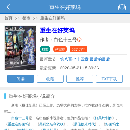
重生在好莱坞
首页
>>
都市
>>
重生在好莱坞
重生在好莱坞
作者：
白色十三号
都市
已完结
527 万字
最新章节：
第八百七十四章 最后的最后
最后更新：2026-05-21 15:39:36
阅读
收藏
推荐
TXT下载
重生在好莱坞小说简介
新书《最佳影星》已经上传。急需大家的支持，推荐收藏什么的，尽管来
吧……
白色十三号
是一名出色的小说作者，他的作品包括：《
好莱坞制作
》、
《
重生在好莱坞
》、《
美利坚名利双收
》、《
最佳娱乐时代
》、《
好莱坞之
路
》、《
拼搏年代
》、《
最佳影星
》、等，本本精品，字字珠玑，作者白色十