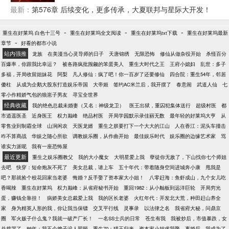
许风表示：我一个演员，会点功夫很合理吧！ 粉丝：
最新：
第576章 后续变化，更多传承，大夏联邦与星际大开发！
都被请去警局喝茶了，你觉得合理吗？ 参演鉴宝片，
【大结局】
他获得文物鉴赏与造假工艺，在古玩一条街成功捡
-
-
-
重生在好莱坞 白色十三号
重生在好莱坞全文阅读
重生在好莱坞txt下载
重生在好莱坞最新
漏，开局十万倍利润。 参演推理片，他获得破案精通
-
章节
好看的都市小说
与犯罪精通，提出完美犯罪理论，让警方如临大敌。
站内强推
龙族
在美漫当心灵导师的日子
天唐锦绣
无限恐怖
修仙从做杂役开始
杀怪百分
参演盗墓片，他获得十六字风水秘术绝技，直言某地
百爆率，你跟我比幸运？
被各路疯批觊觎的笨蛋美人
重生大时代之王
王府小媳妇
乱世：多子
有大墓，再度被请去局里喝茶。 …… 当仙侠剧组慕名
多福，开局收留姐妹花
阿梨
凡人修仙：疯了吧！你一百岁了还要修仙
四合院：重生54年，邻居
而来找到他的时候，所有粉丝全都绷不住了！
傻柱
从成为企鹅大股东打造娱乐帝国
大帝姬
签约AC米兰后，我开摆了
春意闹
武道人仙
七
零小作精娇气包的狼崽子男友
寻宝全世界
经典收藏
我的绝色总裁未婚妻（又名：神级龙卫）
医王出狱，重囚犯集体送行
超级村医
都
市逍遥医圣
近身医王
权力巅峰
绝品村医
开局学园默示录佳丽无数
最年轻的好莱坞大亨
从
零售业到制霸全球
山涧闲农
天医龙婿
重生之朕要打下一个大大的江山
人在香江：泥头车撞击
咋不算商战
华娱之随心所欲
调教娱乐圈，从作曲开始
最佳娱乐时代
娱乐圈的边缘艺术家
骂
谁实力派呢
我有一座恐怖屋
最近更新
重生之娱乐圈教父
我的大小魔女
大明星爱上我
孽徒你无敌了，下山找你七个师姐
去吧
快穿：短命炮灰不死了
美女总裁，请上车
五十年代：带着随身空间进城奔小康
甩我是
吧？那就捡个校花回家当老婆
悔婚？反手娶了资本家大小姐！
八零赶海：鱼虾成山，九个女儿吃
香喝辣
重生在好莱坞
权力巅峰：从省府秘书开始
重回1982：从小舢板到远洋巨轮
开局穷光
蛋，赚钱全靠挂！
病娇美女总裁爱上我
我的区长老婆
火红年代：开发北大荒，种田赶山养全
家
身为精英人形的我，你让我当保镖
交叉平行线
灵事录
以法律之名
我省府大秘，问鼎京
圈
军火贩子什么鬼？我就一破产厂长！
一名SS士兵的日常
苍生有我
我被炒后，市值暴跌，女
总裁哭了
86年：我五个嫂子没人照顾
重生70：猎王归来，资本家小姐求我娶
离婚后，我成为了