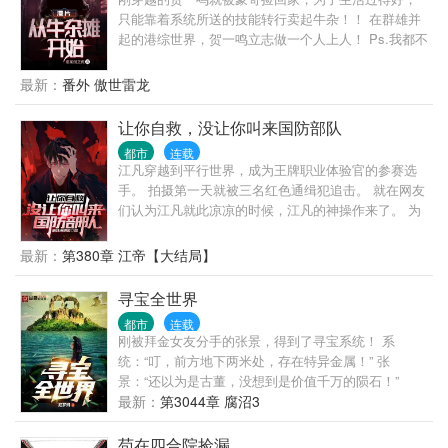
活在我家大院果园的蚂蚁，地面到处都是，不小心路
只能靠着系统所送的技能转行卖起牛杂！！ 在群雄并
过的时候，把你们踩死了而已。” 自家院子里的沙盘种
起的港综世界，贺一鸣立志做一个人上人！ Ps.我都不
田流，放牧沙盘里的人族与各个世界。 书友群：
知道我在说什么！
329670003
最新：
番外 傲世雷龙
让你自救，没让你叫来国防部队
都市
连载
江凡穿越到平行世界，成为王牌职业体验官的参赛选
手。 拍摄第一天就被三名红色通缉犯追击。 就在网友
们认为江凡就此凉凉的时候，江凡的神操作来了。 为
了自救，江凡直接挖断国防电缆了。 江凡:急，求问，
如果我被绑架，为了引起部队关注我把国防光缆弄
最新：
第380章 江帝【大结局】
断，算不算紧急避险？ 网友:好家伙，报警警察来需要
二十分钟，挖断国防电缆军队过来只需要两分钟，不
寻宝全世界
过最后劫匪都出来重新做人了，你还在里边蹲着！ 通
都市
连载
缉犯:喂，110吗，我实名举报有人破坏国防设备……
刚被拜金女友分手的张景，得到了寻宝系统！ 系
媒体:蒙面热心市民将破坏国防设施的敌特分子扭送公
统：“叮，前方地下两米处，存在特异金属！” 张
安机关 …… 就在众人以为江凡的神操作到此结束时，
景：“还以为是古董，没想到是价值千万的陨石！”
谁料这仅仅是一个新的开始。 博物馆当保安，遇见歹
…… 深埋地下的古币，公园水下的珍贵古董，他人遍
最新：
第3044章 腐沼3
徒，你直接砸碎玻璃掏出越王勾践剑与歹徒击剑？ 家
寻不到的宝藏遗
政公司洗地毯，没想到洗出各种奇葩的东西，你把客
苟在四合院捡漏