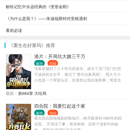
献给记忆中永远经典的《变形金刚》
《为什么是我？》——朱迪福斯特对里根遇刺
看前必读
《重生在好莱坞》推荐
港片：开局坑大嫂三千万
都市
完结
沈栋穿越到了八十年代的港岛，成为了洪门屯门扛把
子波叔的左右手，激活了“善功兑换系统”。 我大大小
小也是一个帮派头目，你竟然让我去做善事，简直岂
有此理。 “恭喜你杀死东兴乌鸦，救活众生，奖励善功
100点。” “恭喜你率领小弟做起了正当生意，奖励善功
最新：
第684章 大结局
500点。” “恭喜你资助福利院五百万，奖励善功5000
点。” ...... 在发现善功能够用来兑换各种东西后，沈栋
四合院：我要扛起这个家
彻底爱上了做善事。 黄志诚：一千万善款？你确定捐
都市
完结
款人是洪兴的扛把子？ 李文彬：很难相信这个与孩子
看完四合院电视剧的陈知行，睁开眼来到1965年的四
们玩在一起的人是个江湖大佬。 陆启昌：沈栋有慈善
合院。 开局没了爹，母亲病倒，还有个读初中的妹
护体，我们动不了他。 ...... 我是洪兴扛把子沈栋，一
妹。 陈知行必须扛起这个家。