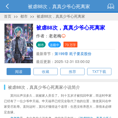
被虐88次，真真少爷心死离家
首页
>>
都市
>>
被虐88次，真真少爷心死离家
被虐88次，真真少爷心死离家
作者：
老老梅
都市
连载中
73 万字
最新章节：
第199章 耗子要卖股份
最后更新：2025-12-31 03:00:02
阅读
收藏
推荐
TXT下载
被虐88次，真真少爷心死离家小说简介
莫问出声没多久，就被家人弄丢了。到十五岁才被找回申家，而这时申家
已经有了一位少爷申天福。申天福早已经完全取代了他的位置，致使莫问在申
家受尽欺辱。直到这时，莫问才懂得这个道理：生恩没有养恩大，亲情未必绑
定血缘。
老老梅
是一名出色的小说作者，他的作品包括：《
被虐88次，真真少爷心