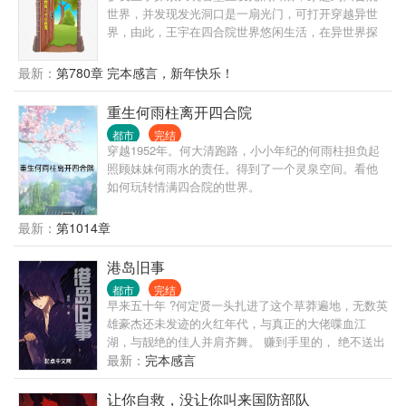
白粥的身边竟然出现了男人？ 这时，暗恋三年的女孩
世界，并发现发光洞口是一扇光门，可打开穿越异世
却发现自己心里是有他的，于是再次展开了对洛野的
界，由此，王宇在四合院世界悠闲生活，在异世界探
追求。 “抱歉，小学弟已经是我的人了。”苏白粥强势
险求索，来回穿越两界，逍遥自在。
的说道。 …… “后来呢？洛野先生，您跟知名漫画家
最新：
第780章 完本感言，新年快乐！
苏白粥是怎么相爱的呢？” 听到此话，洛野摸了摸脑
袋，看着那个绝美的身影，轻声笑道:“她偷偷把我的书
重生何雨柱离开四合院
给漫画改编了……”
都市
完结
穿越1952年。何大清跑路，小小年纪的何雨柱担负起
照顾妹妹何雨水的责任。得到了一个灵泉空间。看他
如何玩转情满四合院的世界。
最新：
第1014章
港岛旧事
都市
完结
早来五十年 ?何定贤一头扎进了这个草莽遍地，无数英
雄豪杰还未发迹的火红年代，与真正的大佬喋血江
湖，与靓绝的佳人并肩齐舞。 赚到手里的， 绝不送出
去！
最新：
完本感言
让你自救，没让你叫来国防部队