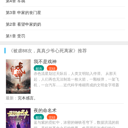
第4章 车祸
第3章 申家的丧门星
第2章 看望申家奶奶
第1章 受罚
《被虐88次，真真少爷心死离家》推荐
我不是戏神
都市
完结
赤色流星划过天际后，人类文明陷入停滞。 从那天
起，人们再也无法制造一枚火箭，一颗核弹，一架飞
机，一台汽车……近代科学堆砌而成的文明金字塔轰
然坍塌，而灾难，远不止此。 灰色的世界随着赤色流
星降临，像是镜面后的鬼魅倒影，将文明世界一点点
最新：
完本感言。
拖入无序的深渊。 在这个时代，人命渺如尘埃； 在这
个时代，人类灿若星辰。 大厦将倾，有人见一戏子屹
夜的命名术
立文明废墟之上，红帔似血，时笑时哭， 时代的帘幕
都市
完结
在他身后缓缓打开，他张开双臂，对着累累众生轻声
蓝与紫的霓虹中，浓密的钢铁苍穹下，数据洪流的前
低语—— “好戏……开场。”
端，是科技革命之后的世界，也是现实与虚幻的分