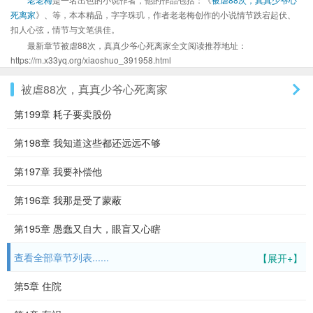
死离家
》、等，本本精品，字字珠玑，作者老老梅创作的小说情节跌宕起伏、
扣人心弦，情节与文笔俱佳。
最新章节被虐88次，真真少爷心死离家全文阅读推荐地址：
https://m.x33yq.org/xiaoshuo_391958.html
被虐88次，真真少爷心死离家
第199章 耗子要卖股份
第198章 我知道这些都还远远不够
第197章 我要补偿他
第196章 我那是受了蒙蔽
第195章 愚蠢又自大，眼盲又心瞎
查看全部章节列表......
【展开+】
第5章 住院