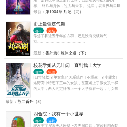
界。 钢铁与身体，过去与未来。 这里，表世界与里世
界并存，面前的一切，像是时间之墙近在眼前。 黑暗
最新：
第1004章 后记（完）
逐渐笼罩。 可你要明白啊我的朋友，我们不能用温柔
去应对黑暗，要用火。
史上最强炼气期
都市
完结
修炼了将近五千年的方羽，还是没有突破炼气
期…………………………………
最新：
番外篇3 炼体之道（下）
校花学姐从无绯闻，直到我上大学
都市
完结
[日常轻松]?[单女主]?[无系统]?［不重生］?[小甜文]
洛野高中暗恋了三年的女孩，甚至考上了跟女孩一样
的大学，两人约定好考上一个大学就在一起，可女孩
竟然反悔了。 悲痛之下，洛野化身恋爱小说作者，没
想到大学还没开学，他写的小说冲上了平台榜首，他
最新：
熊二番外（8）
竟然火了…… 上大学后，洛野原以为自己再也不会谈
恋爱，却偶然相识了高冷学姐。 洛野决定，要偷偷跟
四合院：我有一个小世界
学姐谈恋爱，然后惊艳所有人。 等他和高冷学姐手拉
都市
连载
手出现在学校里的时候，全校都震惊了。 高冷校花苏
驴友王宇探索天坑岩壁上发光洞口后，穿越到四合院