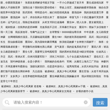
眼，你要跟我退婚？
张易发老师解读书籍文字版
一不小心穿越成了老天爷
重生成游戏玩家
平
庸的人不拯救世界
顶我仕途？我转投纪委你慌啥！
带娃上综艺，孩她妈杨蜜求我收敛
独自在异
能世界中闯荡升级
医武双绝
明明是合约，她们却想假戏真做
最强战神
我的游戏直通万界
最
强战神
最强战神
仙子，求你别再从书里出来了
最强战神
举国飞升！十四亿魔修吓哭异界
重
生85：运气好亿点，我靠赶海成首富
从村支书到仕途巅峰
重生64，猎人出身，妻女被我宠上
天
规则怪谈：但我养的是邪神啊
充值系统不正经，开局暴打拜金女
重回70：替妹下乡没物资？
我一天三顿
我反派他哥，专薅气运之女！
全球警报！SSSSS级仙尊归来
中年逆袭，女儿助我变
神豪
全网嘲我模仿顶流，天后砸钱逼我退圈
重生1961：我的签到系统能种田
高武：我以剑道证
长生
医仙纵横花都
重回62，我为国铸剑薅哭鹰酱
扮演校花她爹？女神努力我躺平！
御兽：全
网看我暴虐前妻！
带货翻车的我曝光黑心商家
灵气复苏：我的捉鬼系统开挂了
重回八零：谁说
女儿都是赔钱货？
重生七零，我要帮父亲鸣冤昭雪
我的黑科技系统是18级文明造物
仕途风云：
升迁
高武：替弟从军，归来问我要军职？
消失三年回归，九个女总裁为我杀疯了
退役兵王：归
途无名
契约神级兽娘，全是小萝莉！
我和她的合租条约
军阀：从搬空上海兵工厂开始
神豪判
官：开局直播审判霸座仙
顶级玩家回归，但是是吟游诗人
猛男闯莞城，从四大村姑开始
废兽逆
袭打脸不按套路出牌的神兽
凡尘战场
被虐88次，真真少爷心死离家
重生官场：从老干局开始执
掌天下
女多男少：全世界都想和我谈恋爱
重生神豪系统让我躺赢全球
我从明朝活到现在
市场
监管七十年变迁
-
-
被虐88次，真真少爷心死离家 老老梅
被虐88次，真真少爷心死离家txt下载
被虐88次，真真
-
-
少爷心死离家最新章节
被虐88次，真真少爷心死离家全文阅读
好看的都市小说
搜索