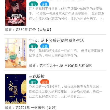
都市
连载
江凡穿越到平行世界，成为王牌职业体验官的参赛选
手。 拍摄第一天就被三名红色通缉犯追击。 就在网友
们认为江凡就此凉凉的时候，江凡的神操作来了。 为
了自救，江凡直接挖断国防电缆了。 江凡:急，求问，
如果我被绑架，为了引起部队关注我把国防光缆弄
最新：
第380章 江帝【大结局】
断，算不算紧急避险？ 网友:好家伙，报警警察来需要
二十分钟，挖断国防电缆军队过来只需要两分钟，不
年代：从下乡后开始的咸鱼生活
过最后劫匪都出来重新做人了，你还在里边蹲着！ 通
都市
连载
缉犯:喂，110吗，我实名举报有人破坏国防设备……
穿越，我却只想过咸鱼一样的生活。 但是有些事情是
媒体:蒙面热心市民将破坏国防设施的敌特分子扭送公
躲不掉的，有些人同样是挡不住的。
安机关 …… 就在众人以为江凡的神操作到此结束时，
谁料这仅仅是一个新的开始。 博物馆当保安，遇见歹
最新：
第五百九十七章 早起的鸟儿有食吃
徒，你直接砸碎玻璃掏出越王勾践剑与歹徒击剑？ 家
政公司洗地毯，没想到洗出各种奇葩的东西，你把客
火线提拔
户全部送进去？ 汽车修理店当学徒，你改装拖拉机去
秋名山飙车，秒杀一众豪华跑车？ 众网友:本以为开局
都市
完结
乔岩目睹一起跳楼事件，被火线提拔查办幕后元凶，
是巅峰，没想到小丑竟是我自己
谁知牵扯出庞大的利益集团，展开激烈交战，凭借一
己之力瓦解强大势力，从此平步青云……
最新：
第2701章 一封家书（后记）