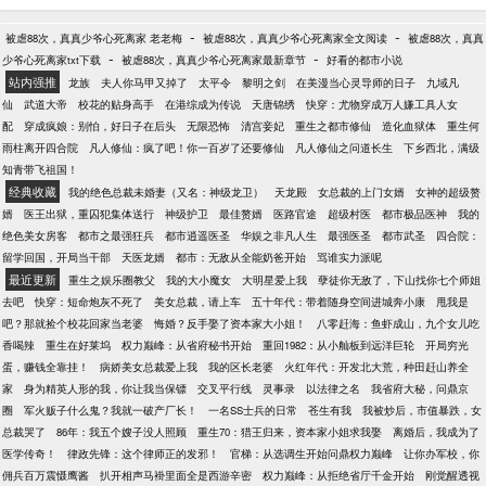
-
-
被虐88次，真真少爷心死离家 老老梅
被虐88次，真真少爷心死离家全文阅读
被虐88次，真真
-
-
少爷心死离家txt下载
被虐88次，真真少爷心死离家最新章节
好看的都市小说
站内强推
龙族
夫人你马甲又掉了
太平令
黎明之剑
在美漫当心灵导师的日子
九域凡
仙
武道大帝
校花的贴身高手
在港综成为传说
天唐锦绣
快穿：尤物穿成万人嫌工具人女
配
穿成疯娘：别怕，好日子在后头
无限恐怖
清宫妾妃
重生之都市修仙
造化血狱体
重生何
雨柱离开四合院
凡人修仙：疯了吧！你一百岁了还要修仙
凡人修仙之问道长生
下乡西北，满级
知青带飞祖国！
经典收藏
我的绝色总裁未婚妻（又名：神级龙卫）
天龙殿
女总裁的上门女婿
女神的超级赘
婿
医王出狱，重囚犯集体送行
神级护卫
最佳赘婿
医路官途
超级村医
都市极品医神
我的
绝色美女房客
都市之最强狂兵
都市逍遥医圣
华娱之非凡人生
最强医圣
都市武圣
四合院：
留学回国，开局当干部
天医龙婿
都市：无敌从全能奶爸开始
骂谁实力派呢
最近更新
重生之娱乐圈教父
我的大小魔女
大明星爱上我
孽徒你无敌了，下山找你七个师姐
去吧
快穿：短命炮灰不死了
美女总裁，请上车
五十年代：带着随身空间进城奔小康
甩我是
吧？那就捡个校花回家当老婆
悔婚？反手娶了资本家大小姐！
八零赶海：鱼虾成山，九个女儿吃
香喝辣
重生在好莱坞
权力巅峰：从省府秘书开始
重回1982：从小舢板到远洋巨轮
开局穷光
蛋，赚钱全靠挂！
病娇美女总裁爱上我
我的区长老婆
火红年代：开发北大荒，种田赶山养全
家
身为精英人形的我，你让我当保镖
交叉平行线
灵事录
以法律之名
我省府大秘，问鼎京
圈
军火贩子什么鬼？我就一破产厂长！
一名SS士兵的日常
苍生有我
我被炒后，市值暴跌，女
总裁哭了
86年：我五个嫂子没人照顾
重生70：猎王归来，资本家小姐求我娶
离婚后，我成为了
医学传奇！
律政先锋：这个律师正的发邪！
官梯：从选调生开始问鼎权力巅峰
让你办军校，你
佣兵百万震慑鹰酱
扒开相声马褂里面全是西游辛密
权力巅峰：从拒绝省厅千金开始
刚觉醒透视