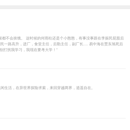
候都不会挨饿。 这时候的何雨柱还是个小憨憨，有事没事跟在李振民屁股后
一路高升，进厂，食堂主任，后勤主任，副厂长.... 易中海在贾东旭死后
，别打扰我学习，我现在要考大学！”
悠闲生活，在异世界探险求索，来回穿越两界，逍遥自在。