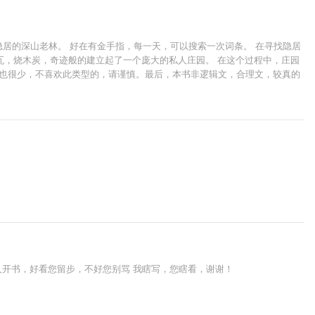
隐居的深山老林。 好在有金手指，每一天，可以搜索一次词条。 在寻找隐居
瓦，烧木炭，奇迹般的建立起了一个庞大的私人庄园。 在这个过程中，庄园
话也很少，不喜欢此类型的，请谨慎。最后，本书非逻辑文，合理文，较真的
新人开书，好看您留步，不好您别骂 我瞎写，您瞎看，谢谢！