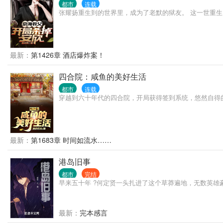
都市
连载
张耀扬重生到的世界里，成为了老默的狱友。 这一世重生
最新：
第1426章 酒店爆炸案！
四合院：咸鱼的美好生活
都市
连载
穿越到六十年代的四合院，开局获得签到系统，悠然自得
最新：
第1683章 时间如流水……
港岛旧事
都市
完结
早来五十年 ?何定贤一头扎进了这个草莽遍地，无数英雄
最新：
完本感言