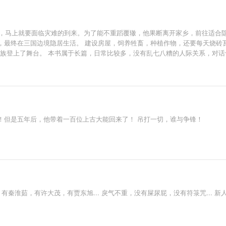
他，马上就要面临灾难的到来。为了能不重蹈覆辙，他果断离开家乡，前往适合
，最终在三国边境隐居生活。 建设房屋，饲养牲畜，种植作物，还要每天烧砖
家族登上了舞台。 本书属于长篇，日常比较多，没有乱七八糟的人际关系，对
！但是五年后，他带着一百位上古大能回来了！ 吊打一切，谁与争锋！
有秦淮茹，有许大茂，有贾东旭... 戾气不重，没有屎尿屁，没有符箓咒... 