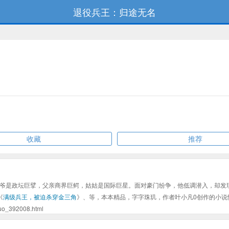
退役兵王：归途无名
收藏
推荐
爷是政坛巨擘，父亲商界巨鳄，姑姑是国际巨星。面对豪门纷争，他低调潜入，却发
《
满级兵王，被迫杀穿金三角
》、等，本本精品，字字珠玑，作者叶小凡0创作的小说
392008.html