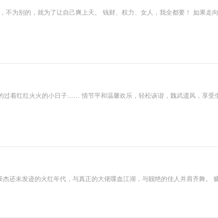
，不为别的，就为了让自己爽上天。 钱财、权力、女人，我全都要！ 如果走
的过着红红火火的小日子…… 情节平和温馨欢乐，轻松诙谐，魏武遗风，享受
豪杰还未发迹的火红年代，与真正的大佬喋血江湖，与靓绝的佳人并肩齐舞。 