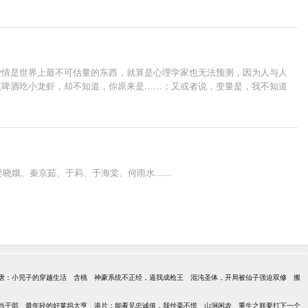
爱情是世界上最不可估量的东西，就算是心理学家也无法预测，因为人与人
瓶啤酒吃小龙虾，却不知道，你原来是……；又或者说，变量是，我不知道
、秦京茹、于莉、于海棠、何雨水......
唐：小兕子的穿越生活
含桃
神豪系统不正经，逼我成枪王
混沌圣体，开局被仙子强迫双修
搬
当干部
最年轻的好莱坞大亨
港片：能看见忠诚值，我丝毫不慌
山涧闲农
重生之朕要打下一个