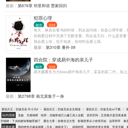
最新：
第676章 邻里和谐 贾家回归
犯罪心理
都市
完结
有天，林辰在看书的时候，刑从连问他：你是心理学家，
的相爱过程中充满了无数变量。刑从连又问，什么是变量
我会爱上你，也不知道，你何时会爱上我。
最新：
第310章 番外 09
四合院：穿成易中海的亲儿子
都市
完结
易天赐重生为大boss易中海亲儿子，妥妥的富二代，加上
最新：
第2798章 南北菜集于一身
-
-
-
退役兵王：归途无名 叶小凡0
退役兵王：归途无名全文阅读
退役兵王：归途无名txt下载
站内强推
龙族
天唐锦绣
快穿：尤物穿成万人嫌工具人女配
灵药空间：五灵根才是完美道基
空钱财：下乡的娇知青她军婚了
重生七零：知青在北大荒
影视世界从小舍得开始
边军悍卒
春
经典收藏
我的绝色总裁未婚妻（又名：神级龙卫）
超级村医
我的绝色美女房客
官道无疆