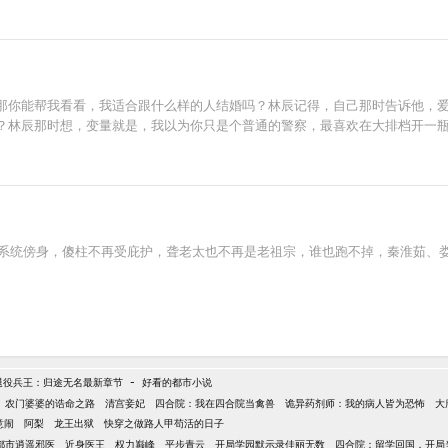
那你能帮我看看，我适合跟什么样的人结婚吗？林辰记得，自己那时告诉他，
？林辰那时想，变量就是，我以为你只是个普通的警察，最喜欢在大排档开一
系统傍身，傻柱不再受庇护，聋老太也不再是老祖宗，谁也跑不掉，秦淮茹、娄晓娥
-
退役兵王：归途无名最新章节
好看的都市小说
农门婆婆的诰命之路
清宫妾妃
四合院：我在四合院当禽兽
诡异药剂师：我的病人皆为恐怖
大
意闹
阿梨
龙王出狱
快穿之做路人甲苟活的日子
都市逍遥邪医
近身医王
权力巅峰
平步青云
开局学园默示录佳丽无数
四合院：留学回国，开局