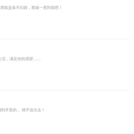
向黑暗是条不归路，那就一黑到底吧！
生活，满足你的渴望……
赚到手里的， 绝不送出去！