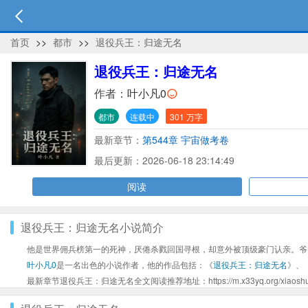
首页
>>
都市
>>
退役兵王：归途无名
退役兵王：归途无名
作者：
叶小凡0
都市
连载中
301 万字
最新章节：
第544章 宇宙做考卷
最后更新：2026-06-18 23:14:49
阅读
退役兵王：归途无名小说简介
他是世界佣兵榜第一的死神，厌倦杀戮回国寻根，却意外被顶级豪门认亲。爷
叶小凡0
是一名出色的小说作者，他的作品包括：《
退役兵王：归途无名
》、
最新章节退役兵王：归途无名全文阅读推荐地址：https://m.x33yq.org/xiaoshuo_