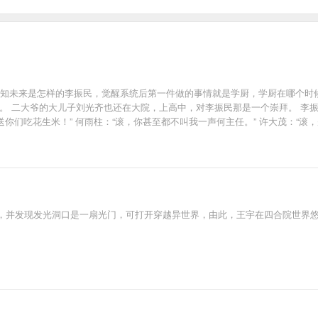
深知未来是怎样的李振民，觉醒系统后第一件做的事情就是学厨，学厨在哪个时
。 二大爷的大儿子刘光齐也还在大院，上高中，对李振民那是一个崇拜。 李振民
送你们吃花生米！” 何雨柱：“滚，你甚至都不叫我一声何主任。” 许大茂：“滚
，并发现发光洞口是一扇光门，可打开穿越异世界，由此，王宇在四合院世界