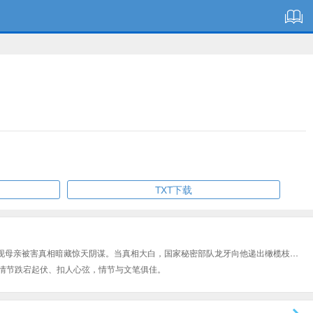
TXT下载
现母亲被害真相暗藏惊天阴谋。当真相大白，国家秘密部队龙牙向他递出橄榄枝…
情节跌宕起伏、扣人心弦，情节与文笔俱佳。