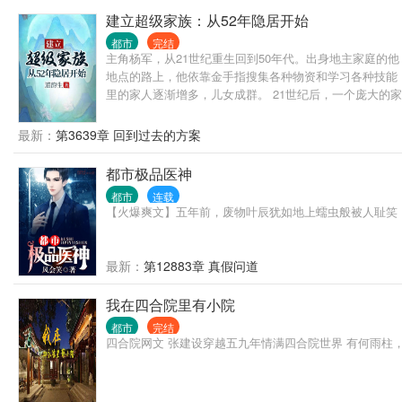
建立超级家族：从52年隐居开始
都市
完结
主角杨军，从21世纪重生回到50年代。出身地主家庭的
地点的路上，他依靠金手指搜集各种物资和学习各种技能
里的家人逐渐增多，儿女成群。 21世纪后，一个庞大的
朋友请绕行。谢谢。
最新：
第3639章 回到过去的方案
都市极品医神
都市
连载
【火爆爽文】五年前，废物叶辰犹如地上蠕虫般被人耻笑
最新：
第12883章 真假问道
我在四合院里有小院
都市
完结
四合院网文 张建设穿越五九年情满四合院世界 有何雨柱，