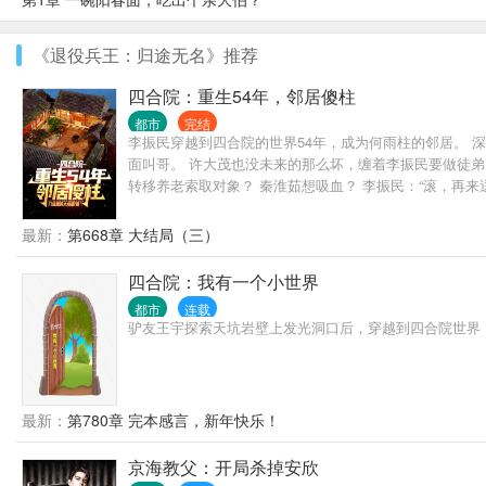
《退役兵王：归途无名》推荐
四合院：重生54年，邻居傻柱
都市
完结
李振民穿越到四合院的世界54年，成为何雨柱的邻居。 
面叫哥。 许大茂也没未来的那么坏，缠着李振民要做徒弟
转移养老索取对象？ 秦淮茹想吸血？ 李振民：“滚，再来
最新：
第668章 大结局（三）
四合院：我有一个小世界
都市
连载
驴友王宇探索天坑岩壁上发光洞口后，穿越到四合院世界
最新：
第780章 完本感言，新年快乐！
京海教父：开局杀掉安欣