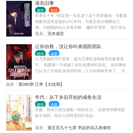
港岛旧事
都市
完结
早来五十年 ?何定贤一头扎进了这个草莽遍地，无数英
雄豪杰还未发迹的火红年代，与真正的大佬喋血江
湖，与靓绝的佳人并肩齐舞。 赚到手里的， 绝不送出
去！
最新：
完本感言
让你自救，没让你叫来国防部队
都市
连载
江凡穿越到平行世界，成为王牌职业体验官的参赛选
手。 拍摄第一天就被三名红色通缉犯追击。 就在网友
们认为江凡就此凉凉的时候，江凡的神操作来了。 为
了自救，江凡直接挖断国防电缆了。 江凡:急，求问，
如果我被绑架，为了引起部队关注我把国防光缆弄
最新：
第380章 江帝【大结局】
断，算不算紧急避险？ 网友:好家伙，报警警察来需要
二十分钟，挖断国防电缆军队过来只需要两分钟，不
年代：从下乡后开始的咸鱼生活
过最后劫匪都出来重新做人了，你还在里边蹲着！ 通
都市
连载
缉犯:喂，110吗，我实名举报有人破坏国防设备……
穿越，我却只想过咸鱼一样的生活。 但是有些事情是
媒体:蒙面热心市民将破坏国防设施的敌特分子扭送公
躲不掉的，有些人同样是挡不住的。
安机关 …… 就在众人以为江凡的神操作到此结束时，
谁料这仅仅是一个新的开始。 博物馆当保安，遇见歹
最新：
第五百九十七章 早起的鸟儿有食吃
徒，你直接砸碎玻璃掏出越王勾践剑与歹徒击剑？ 家