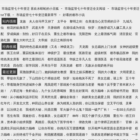
政公司洗地毯，没想到洗出各种奇葩的东西，你把客
-
-
市场监管七十年变迁 喜欢水蜈蚣的小丑狐
户全部送进去？ 汽车修理店当学徒，你改装拖拉机去
市场监管七十年变迁全文阅读
市场监管七十年变迁
-
-
txt下载
市场监管七十年变迁最新章节
秋名山飙车，秒杀一众豪华跑车？ 众网友:本以为开局
好看的都市小说
站内强推
是巅峰，没想到小丑竟是我自己
龙族
夫人你马甲又掉了
太平令
黎明之剑
在美漫当心灵导师的日子
九域凡
仙
校花的贴身高手
武道大帝
天唐锦绣
在港综成为传说
快穿：尤物穿成万人嫌工具人女
配
穿成疯娘：别怕，好日子在后头
重生之都市修仙
无限恐怖
史上最强炼气期
清宫妾妃
官
路红颜
重生大时代之王
大帝姬
抗日之将胆传奇
经典收藏
我的绝色总裁未婚妻（又名：神级龙卫）
天龙殿
女总裁的上门女婿
女神的超级赘
婿
医王出狱，重囚犯集体送行
神级护卫
最佳赘婿
医路官途
超级村医
都市极品医神
我的
绝色美女房客
都市之最强狂兵
都市逍遥医圣
华娱之非凡人生
最强医圣
捡个校花做老婆
都
市武圣
四合院：留学回国，开局当干部
天医龙婿
都市：无敌从全能奶爸开始
最近更新
双胞胎萝莉上门，她妈病娇女教授
重生之娱乐圈教父
我的大小魔女
大明星爱上
我
孽徒你无敌了，下山找你七个师姐去吧
快穿：短命炮灰不死了
美女总裁，请上车
五十年
代：带着随身空间进城奔小康
甩我是吧？那就捡个校花回家当老婆
悔婚？反手娶了资本家大小
姐！
八零赶海：鱼虾成山，九个女儿吃香喝辣
重生在好莱坞
权力巅峰：从省府秘书开始
重回
1982：从小舢板到远洋巨轮
开局穷光蛋，赚钱全靠挂！
病娇美女总裁爱上我
我的区长老婆
火
红年代：开发北大荒，种田赶山养全家
身为精英人形的我，你让我当保镖
交叉平行线
灵事
录
以法律之名
我省府大秘，问鼎京圈
军火贩子什么鬼？我就一破产厂长！
一名SS士兵的日
常
苍生有我
我被炒后，市值暴跌，女总裁哭了
86年：我五个嫂子没人照顾
重生70：猎王归
来，资本家小姐求我娶
离婚后，我成为了医学传奇！
律政先锋：这个律师正的发邪！
官梯：从
选调生开始问鼎权力巅峰
让你办军校，你佣兵百万震慑鹰酱
扒开相声马褂里面全是西游辛密
权
力巅峰：从拒绝省厅千金开始
刚觉醒透视眼，你要跟我退婚？
张易发老师解读书籍文字版
一不