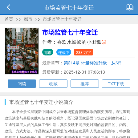
市场监管七十年变迁
首页
>>
都市
>>
市场监管七十年变迁
市场监管七十年变迁
作者：
喜欢水蜈蚣的小丑狐
都市
连载中
238 万字
最新章节：
第214章 计量标准升级：从“杆
秤”到“量子基准”
最后更新：2025-12-31 07:06:13
阅读
收藏
推荐
TXT下载
市场监管七十年变迁小说简介
本书全景式展现新中国成立以来市场监督管理体系的演变历程，通过宏观
政策演变与基层实践相结合的双视角，既记录国家层面市场监管制度的变迁，
又通过基层人员的具体工作生活，真实反映不同历史时期的监管目的、内容、
政策、方式方法。作品将深入描写监管对经济发展和人民生活的影响，特别聚
焦基层人员的艰辛付出、监管过程中出现的不良习气和作风问题，以及内部整