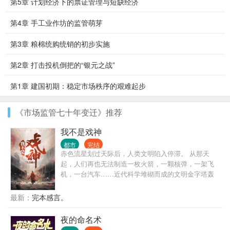
第5章 计划经济下的票证管理与短缺经济
第4章 手工业作坊的监管萌芽
第3章 粮棉统购统销的初步实施
第2章 打击投机倒把的“银元之战”
第1章 建国初期：稳定市场秩序的艰难起步
《市场监管七十年变迁》推荐
我不是戏神
都市
完结
赤色流星划过天际后，人类文明陷入停滞。 从那天
起，人们再也无法制造一枚火箭，一颗核弹，一架飞
机，一台汽车……近代科学堆砌而成的文明金字塔轰
然坍塌，而灾难，远不止此。 灰色的世界随着赤色流
星降临，像是镜面后的鬼魅倒影，将文明世界一点点
最新：
完本感言。
拖入无序的深渊。 在这个时代，人命渺如尘埃； 在这
个时代，人类灿若星辰。 大厦将倾，有人见一戏子屹
夜的命名术
立文明废墟之上，红帔似血，时笑时哭， 时代的帘幕