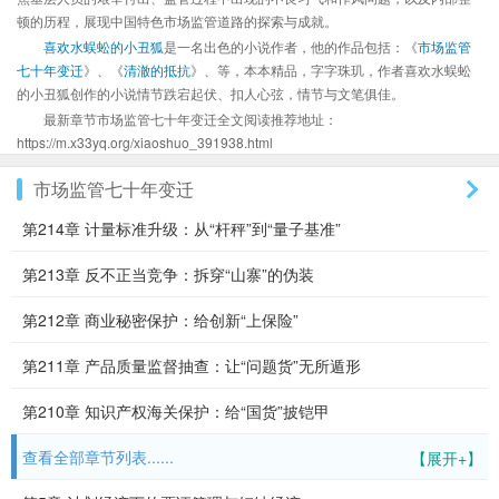
顿的历程，展现中国特色市场监管道路的探索与成就。
喜欢水蜈蚣的小丑狐
是一名出色的小说作者，他的作品包括：《
市场监管
七十年变迁
》、《
清澈的抵抗
》、等，本本精品，字字珠玑，作者喜欢水蜈蚣
的小丑狐创作的小说情节跌宕起伏、扣人心弦，情节与文笔俱佳。
最新章节市场监管七十年变迁全文阅读推荐地址：
https://m.x33yq.org/xiaoshuo_391938.html
市场监管七十年变迁
第214章 计量标准升级：从“杆秤”到“量子基准”
第213章 反不正当竞争：拆穿“山寨”的伪装
第212章 商业秘密保护：给创新“上保险”
第211章 产品质量监督抽查：让“问题货”无所遁形
第210章 知识产权海关保护：给“国货”披铠甲
查看全部章节列表......
【展开+】