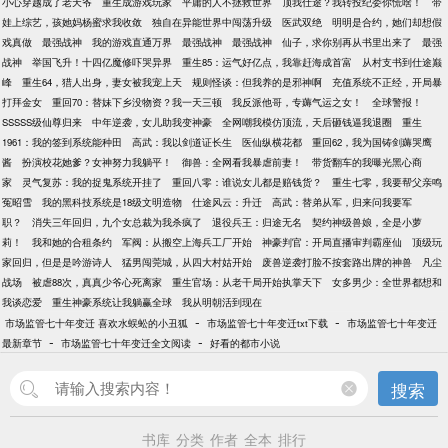
小心穿越成了老天爷
重生成游戏玩家
平庸的人不拯救世界
顶我仕途？我转投纪委你慌啥！
带
娃上综艺，孩她妈杨蜜求我收敛
独自在异能世界中闯荡升级
医武双绝
明明是合约，她们却想假
戏真做
最强战神
我的游戏直通万界
最强战神
最强战神
仙子，求你别再从书里出来了
最强
战神
举国飞升！十四亿魔修吓哭异界
重生85：运气好亿点，我靠赶海成首富
从村支书到仕途巅
峰
重生64，猎人出身，妻女被我宠上天
规则怪谈：但我养的是邪神啊
充值系统不正经，开局暴
打拜金女
重回70：替妹下乡没物资？我一天三顿
我反派他哥，专薅气运之女！
全球警报！
SSSSS级仙尊归来
中年逆袭，女儿助我变神豪
全网嘲我模仿顶流，天后砸钱逼我退圈
重生
1961：我的签到系统能种田
高武：我以剑道证长生
医仙纵横花都
重回62，我为国铸剑薅哭鹰
酱
扮演校花她爹？女神努力我躺平！
御兽：全网看我暴虐前妻！
带货翻车的我曝光黑心商
家
灵气复苏：我的捉鬼系统开挂了
重回八零：谁说女儿都是赔钱货？
重生七零，我要帮父亲鸣
冤昭雪
我的黑科技系统是18级文明造物
仕途风云：升迁
高武：替弟从军，归来问我要军
职？
消失三年回归，九个女总裁为我杀疯了
退役兵王：归途无名
契约神级兽娘，全是小萝
莉！
我和她的合租条约
军阀：从搬空上海兵工厂开始
神豪判官：开局直播审判霸座仙
顶级玩
家回归，但是是吟游诗人
猛男闯莞城，从四大村姑开始
废兽逆袭打脸不按套路出牌的神兽
凡尘
战场
被虐88次，真真少爷心死离家
重生官场：从老干局开始执掌天下
女多男少：全世界都想和
我谈恋爱
重生神豪系统让我躺赢全球
我从明朝活到现在
-
-
市场监管七十年变迁 喜欢水蜈蚣的小丑狐
市场监管七十年变迁txt下载
市场监管七十年变迁
-
-
最新章节
市场监管七十年变迁全文阅读
好看的都市小说
搜索
书库
分类
作者
全本
排行