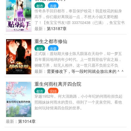
学姐谈恋爱，然后惊艳所有人。 等他和高冷学姐手拉
都市
连载
手出现在学校里的时候，全校都震惊了。 高冷校花苏
传奇杀手回归都市，奉旨保护校花！我是校花的贴身
白粥的身边竟然出现了男人？ 这时，暗恋三年的女孩
高手，你们最好离我远一点，不然大小姐又要吃醋
却发现自己心里是有他的，于是再次展开了对洛野的
了！【鱼宝宝书友1群 333702438（已满），鱼宝宝书
追求。 “抱歉，小学弟已经是我的人了。”苏白粥强势
友2群 417723151】
最新：
第13187章
的说道。 …… “后来呢？洛野先生，您跟知名漫画家
苏白粥是怎么相爱的呢？” 听到此话，洛野摸了摸脑
重生之都市修仙
袋，看着那个绝美的身影，轻声笑道:“她偷偷把我的书
给漫画改编了……”
都市
连载
正式版：渡劫期大修士陈凡陨落在天劫中，却一梦五
百年重回地球的年少时代。上一世我登临宇宙之巅，
俯瞰万界，却无人相伴。这一世只愿不负前尘不负
卿。通俗版：修行五百年的渡劫期修仙者重生回都
最新：
需要修改下，等一段时间就会放出来的＾＾
市，弥补遗憾，扮猪吃老虎的故事。修仙书友群：
415550977，欢迎各位书友。
重生何雨柱离开四合院
都市
完结
穿越1952年。何大清跑路，小小年纪的何雨柱担负起
照顾妹妹何雨水的责任。得到了一个灵泉空间。看他
如何玩转情满四合院的世界。
最新：
第1014章