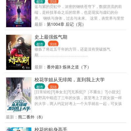
都市
完结
在他身后缓缓打开，他张开双臂，对着累累众生轻声
蓝与紫的霓虹中，浓密的钢铁苍穹下，数据洪流的前
低语—— “好戏……开场。”
端，是科技革命之后的世界，也是现实与虚幻的分
界。 钢铁与身体，过去与未来。 这里，表世界与里世
界并存，面前的一切，像是时间之墙近在眼前。 黑暗
最新：
第1004章 后记（完）
逐渐笼罩。 可你要明白啊我的朋友，我们不能用温柔
去应对黑暗，要用火。
史上最强炼气期
都市
完结
修炼了将近五千年的方羽，还是没有突破炼气
期…………………………………
最新：
番外篇3 炼体之道（下）
校花学姐从无绯闻，直到我上大学
都市
完结
[日常轻松]?[单女主]?[无系统]?［不重生］?[小甜文]
洛野高中暗恋了三年的女孩，甚至考上了跟女孩一样
的大学，两人约定好考上一个大学就在一起，可女孩
竟然反悔了。 悲痛之下，洛野化身恋爱小说作者，没
想到大学还没开学，他写的小说冲上了平台榜首，他
最新：
熊二番外（8）
竟然火了…… 上大学后，洛野原以为自己再也不会谈
恋爱，却偶然相识了高冷学姐。 洛野决定，要偷偷跟
校花的贴身高手