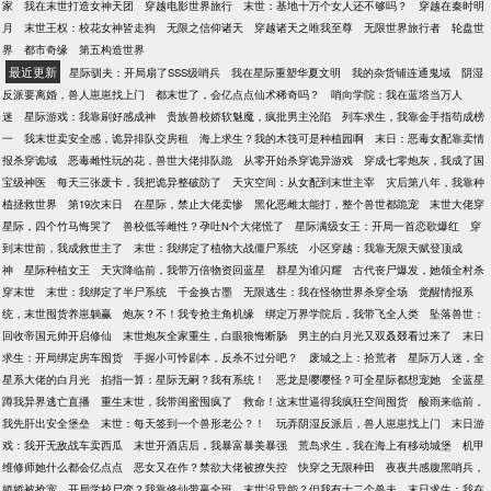
家
我在末世打造女神天团
穿越电影世界旅行
末世：基地十万个女人还不够吗？
穿越在秦时明
月
末世王权：校花女神皆走狗
无限之信仰诸天
穿越诸天之唯我至尊
无限世界旅行者
轮盘世
界
都市奇缘
第五构造世界
最近更新
星际驯夫：开局扇了SSS级哨兵
我在星际重塑华夏文明
我的杂货铺连通鬼域
阴湿
反派要离婚，兽人崽崽找上门
都末世了，会亿点点仙术稀奇吗？
哨向学院：我在蓝塔当万人
迷
星际游戏：我靠刷好感成神
贵族兽校娇软魅魔，疯批男主沦陷
列车求生，我靠金手指苟成榜
一
我末世卖安全感，诡异排队交房租
海上求生？我的木筏可是种植园啊
末日：恶毒女配靠卖情
报杀穿诡域
恶毒雌性玩的花，兽世大佬排队跪
从零开始杀穿诡异游戏
穿成七零炮灰，我成了国
宝级神医
每天三张废卡，我把诡异整破防了
天灾空间：从女配到末世主宰
灾后第八年，我靠种
植拯救世界
第19次末日
在星际，禁止大佬卖惨
黑化恶雌太能打，整个兽世都跪宠
末世大佬穿
星际，四个竹马悔哭了
兽校低等雌性？孕吐N个大佬慌了
星际满级女王：开局一首恋歌爆红
穿
到末世前，我成救世主了
末世：我绑定了植物大战僵尸系统
小区穿越：我靠无限天赋登顶成
神
星际种植女王
天灾降临前，我带万倍物资回蓝星
群星为谁闪耀
古代丧尸爆发，她领全村杀
穿末世
末世：我绑定了半尸系统
千金换古墨
无限逃生：我在怪物世界杀穿全场
觉醒情报系
统，末世囤货养崽躺赢
炮灰？不！我专抢主角机缘
绑定万界学院后，我带飞全人类
坠落兽世：
回收帝国元帅开启修仙
末世炮灰全家重生，白眼狼悔断肠
男主的白月光又双叒叕看过来了
末日
求生：开局绑定房车囤货
手握小可怜剧本，反杀不过分吧？
废城之上：拾荒者
星际万人迷，全
星系大佬的白月光
掐指一算：星际无嗣？我有系统！
恶龙是嘤嘤怪？可全星际都想宠她
全蓝星
蹲我异界逃亡直播
重生末世，我带闺蜜囤疯了
救命！这末世逼得我疯狂空间囤货
酸雨来临前，
我先肝出安全堡垒
末世：每天签到一个兽形老公？！
玩弄阴湿反派后，兽人崽崽找上门
末日游
戏：我开无敌战车卖西瓜
末世开酒店后，我暴富暴美暴强
荒岛求生，我在海上有移动城堡
机甲
维修师她什么都会亿点点
恶女又在作？禁欲大佬被撩失控
快穿之无限种田
夜夜共感腹黑哨兵，
娇娇被抢宠
开局学校尸变？我靠修仙带赢全班
末世没异能？但我有十二个兽夫
末日求生：我在