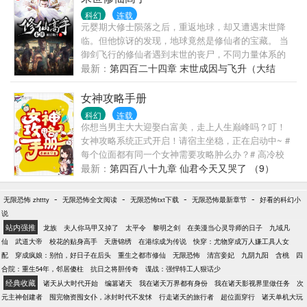
纪，那么21?世纪，必定是我们的数学世纪。我们可以
科幻
连载
坚定的告诉全世界，我们回来了。” “科技改变世界，
元婴期大修士陨落之后，重返地球，却又遭遇末世降
而数学改变科技。” “与其说，国家与国家的竞争是科
临。但他惊讶的发现，地球竟然是修仙者的宝藏。 当
技实力的竞争，还不如说是 数学人才的竞争。当今
御剑飞行的修仙者遇到末世的丧尸，不同力量体系的
世，我们必将是超级数学大国，超级科技大国！” 这是
强强碰撞，到底会摩擦出怎样的火花？ 御剑飞行斩丧
最新：
第四百二十四章 末世成因与飞升（大结
一个从备受争议，饱受折磨，历经万难的农村做题家
尸，末世之后，修仙才是你最明智的选择！ 新建书友
局）
到首席院士的故事。
群——蜗牛的家 671046272
女神攻略手册
科幻
连载
你想当男主大大迎娶白富美，走上人生巅峰吗？叮！
女神攻略系统正式开启！请宿主坐稳，正在启动中~ #
每个位面都有同一个女神需要攻略肿么办？# 高冷校
花：撩了我，还想跑吗？ 霸道女总裁：男人，你成功
最新：
第四百八十九章 仙君今天又哭了 （9）
引起了我的注意！ 病娇姐姐：弟弟，你这么可爱一定
要一直可爱下去哦！不然，我就让你永远呆在我的实
-
-
-
-
无限恐怖 zhttty
无限恐怖全文阅读
无限恐怖txt下载
无限恐怖最新章节
好看的科幻小
验室里哦！ 是她，是她，都是她，我们的女神大人！
说
PS：作者第一次尝试写文，玻璃心，求票票，求评
站内强推
龙族
夫人你马甲又掉了
太平令
黎明之剑
在美漫当心灵导师的日子
九域凡
论。
仙
武道大帝
校花的贴身高手
天唐锦绣
在港综成为传说
快穿：尤物穿成万人嫌工具人女
配
穿成疯娘：别怕，好日子在后头
重生之都市修仙
无限恐怖
清宫妾妃
九阴九阳
含桃
四
合院：重生54年，邻居傻柱
抗日之将胆传奇
谍战：强悍特工人狠话少
经典收藏
诸天从大时代开始
编篡诸天
我在诸天万界都有身份
我在诸天影视界里做任务
次
元主神创建者
囤完物资囤女仆，冰封时代不发怵
行走诸天的旅行者
超位面穿行
诸天单机大玩