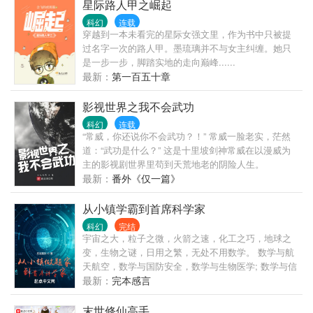
之下，魑魅魍魉，匍匐而至。一场跨维度的迁徙，正
星际路人甲之崛起
无声酝酿……………………QQ群：249085350
科幻
连载
穿越到一本未看完的星际女强文里，作为书中只被提
过名字一次的路人甲。墨琉璃并不与女主纠缠。她只
是一步一步，脚踏实地的走向巅峰......
最新：
第一百五十章
影视世界之我不会武功
科幻
连载
“常威，你还说你不会武功？！” 常威一脸老实，茫然
道：“武功是什么？” 这是十里坡剑神常威在以漫威为
主的影视剧世界里苟到天荒地老的阴险人生。
最新：
番外《仅一篇》
从小镇学霸到首席科学家
科幻
完结
宇宙之大，粒子之微，火箭之速，化工之巧，地球之
变，生物之谜，日用之繁，无处不用数学。 数学与航
天航空，数学与国防安全，数学与生物医学; 数学与信
息技术，数学与能源，数学与海洋； 数学与人工智
最新：
完本感言
能，数学与先进制造， 数学与星辰大海！ “如果说，
19世纪是西方的数学世纪，20?世纪是颜色国的数学世
末世修仙高手