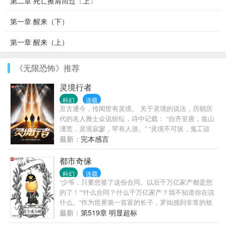
第二章 死亡擦肩而过〔上〕
第一章 醒来（下）
第一章 醒来（上）
《无限恐怖》推荐
灵境行者
科幻
连载
亘古通今，传闻世有灵境。 关于灵境的说法，历朝历
代的名人雅士众说纷纭，诗中记载： “自齐至唐，兹山
濅荒，灵境寂寥，罕有人游。” “灵境不可状，鬼工谅
难求。”
最新：
完本感言
都市奇缘
科幻
连载
“少爷，只要您签了这份合同。以后千万亿家产都是您
的了！”“什么合同？什么千万亿家产？我不知道你在说
什么。”作为世界第一首富的长子，罗灿感到非常的烦
恼，说真的，我对钱没有兴趣。
最新：
第519章 明显超标