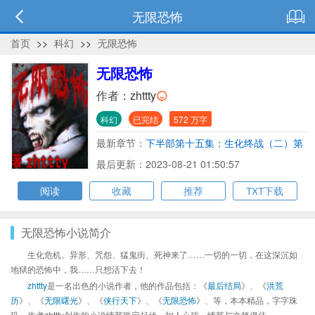
无限恐怖
首页
>>
科幻
>>
无限恐怖
无限恐怖
作者：
zhttty
科幻
已完结
572 万字
最新章节：
下半部第十五集：生化终战（二）第
十七章 原暗对洪荒……终结与开始（二）（完）
最后更新：2023-08-21 01:50:57
阅读
收藏
推荐
TXT下载
无限恐怖小说简介
生化危机、异形、咒怨、猛鬼街、死神来了……一切的一切，在这深沉如
地狱的恐怖中，我……只想活下去！
zhttty
是一名出色的小说作者，他的作品包括：《
最后结局
》、《
洪荒
历
》、《
无限曙光
》、《
侠行天下
》、《
无限恐怖
》、等，本本精品，字字珠
玑，作者zhttty创作的小说情节跌宕起伏、扣人心弦，情节与文笔俱佳。