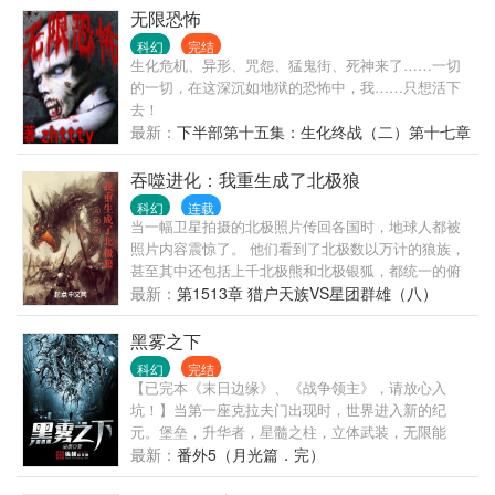
无限恐怖
科幻
完结
生化危机、异形、咒怨、猛鬼街、死神来了……一切
的一切，在这深沉如地狱的恐怖中，我……只想活下
去！
最新：
下半部第十五集：生化终战（二）第十七章
原暗对洪荒……终结与开始（二）（完）
吞噬进化：我重生成了北极狼
科幻
连载
当一幅卫星拍摄的北极照片传回各国时，地球人都被
照片内容震惊了。 他们看到了北极数以万计的狼族，
甚至其中还包括上千北极熊和北极银狐，都统一的俯
首帖耳。 而雪山之巅，一头体型超过所有人想象的巨
最新：
第1513章 猎户天族VS星团群雄（八）
型北极狼，正居高临下的俯瞰着北极大陆。 书友群：
328642640。
黑雾之下
科幻
完结
【已完本《末日边缘》、《战争领主》，请放心入
坑！】当第一座克拉夫门出现时，世界进入新的纪
元。堡垒，升华者，星髓之柱，立体武装，无限能
源，席卷时代的浪潮谁能幸免？逆界，皮囊，异神，
最新：
番外5（月光篇．完）
疯王，支配者，黑暗子民在深渊之中癫狂呐喊！黑雾