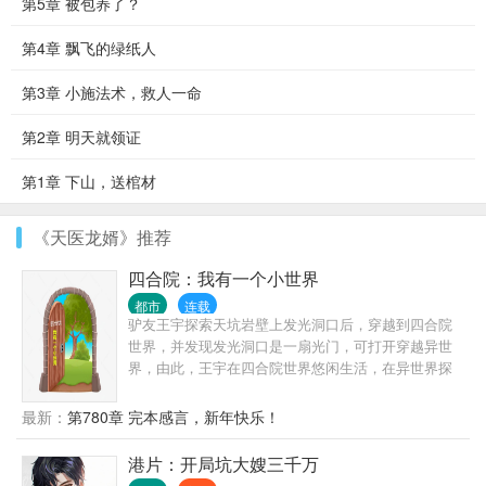
第5章 被包养了？
第4章 飘飞的绿纸人
第3章 小施法术，救人一命
第2章 明天就领证
第1章 下山，送棺材
《天医龙婿》推荐
四合院：我有一个小世界
都市
连载
驴友王宇探索天坑岩壁上发光洞口后，穿越到四合院
世界，并发现发光洞口是一扇光门，可打开穿越异世
界，由此，王宇在四合院世界悠闲生活，在异世界探
险求索，来回穿越两界，逍遥自在。
最新：
第780章 完本感言，新年快乐！
港片：开局坑大嫂三千万