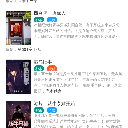
最新：
又来了一章
四合院一边缘人
都市
连载
21世纪大好青年穿越到四合院，有了系统的李淼只想
跟老妈过好自己的日子。可是在这个气人有，笑人
无。嫌你穷，怕你富的禽兽大院里想独善其身那是不
可能的，所以李淼只能跟禽兽们斗智斗勇！打的禽兽
们鸡飞狗跳的故事！
最新：
第391章 回归
港岛旧事
都市
完结
早来五十年 ?何定贤一头扎进了这个草莽遍地，无数英
雄豪杰还未发迹的火红年代，与真正的大佬喋血江
湖，与靓绝的佳人并肩齐舞。 赚到手里的， 绝不送出
去！
最新：
完本感言
港片：从牛杂摊开始
都市
连载
刚穿越的贺一鸣就被豪哥捡回家，为了生活过得好，
只能靠着系统所送的技能转行卖起牛杂！！ 在群雄并
起的港综世界，贺一鸣立志做一个人上人！ Ps.我都不