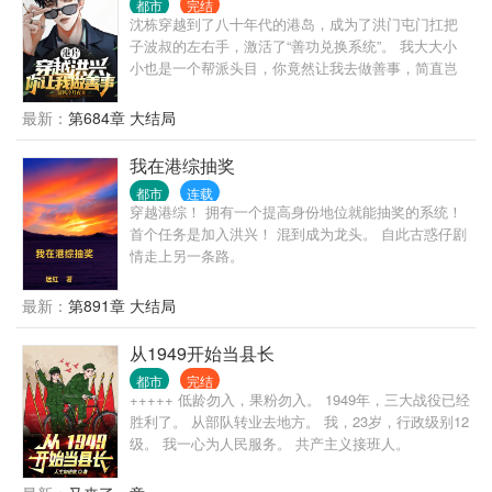
都市
完结
沈栋穿越到了八十年代的港岛，成为了洪门屯门扛把
子波叔的左右手，激活了“善功兑换系统”。 我大大小
小也是一个帮派头目，你竟然让我去做善事，简直岂
有此理。 “恭喜你杀死东兴乌鸦，救活众生，奖励善功
100点。” “恭喜你率领小弟做起了正当生意，奖励善功
最新：
第684章 大结局
500点。” “恭喜你资助福利院五百万，奖励善功5000
点。” ...... 在发现善功能够用来兑换各种东西后，沈栋
我在港综抽奖
彻底爱上了做善事。 黄志诚：一千万善款？你确定捐
都市
连载
款人是洪兴的扛把子？ 李文彬：很难相信这个与孩子
穿越港综！ 拥有一个提高身份地位就能抽奖的系统！
们玩在一起的人是个江湖大佬。 陆启昌：沈栋有慈善
首个任务是加入洪兴！ 混到成为龙头。 自此古惑仔剧
护体，我们动不了他。 ...... 我是洪兴扛把子沈栋，一
情走上另一条路。
不留神，从一个古惑仔变成了港岛最有名的大富豪和
大慈善家。
最新：
第891章 大结局
从1949开始当县长
都市
完结
+++++ 低龄勿入，果粉勿入。 1949年，三大战役已经
胜利了。 从部队转业去地方。 我，23岁，行政级别12
级。 我一心为人民服务。 共产主义接班人。