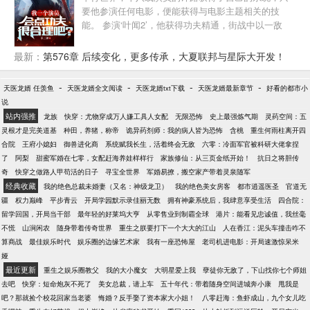
要他参演任何电影，便能获得与电影主题相关的技
能。 参演‘叶闻2’，他获得功夫精通，街战中以一敌
五，轻松搞定，让正在观看他直播的观众目瞪口呆。
许风表示：我一个演员，会点功夫很合理吧！ 粉丝：
最新：
第576章 后续变化，更多传承，大夏联邦与星际大开发！
都被请去警局喝茶了，你觉得合理吗？ 参演鉴宝片，
【大结局】
他获得文物鉴赏与造假工艺，在古玩一条街成功捡
-
-
-
-
天医龙婿 任羡鱼
天医龙婿全文阅读
天医龙婿txt下载
天医龙婿最新章节
好看的都市小
漏，开局十万倍利润。 参演推理片，他获得破案精通
说
与犯罪精通，提出完美犯罪理论，让警方如临大敌。
站内强推
龙族
快穿：尤物穿成万人嫌工具人女配
无限恐怖
史上最强炼气期
灵药空间：五
参演盗墓片，他获得十六字风水秘术绝技，直言某地
灵根才是完美道基
种田，养猪，称帝
诡异药剂师：我的病人皆为恐怖
含桃
重生何雨柱离开四
有大墓，再度被请去局里喝茶。 …… 当仙侠剧组慕名
合院
王府小媳妇
御兽进化商
系统赋我长生，活着终会无敌
六零：冷面军官被科研大佬拿捏
而来找到他的时候，所有粉丝全都绷不住了！
了
阿梨
甜蜜军婚在七零，女配赶海养娃样样行
家族修仙：从三页金纸开始！
抗日之将胆传
奇
快穿之做路人甲苟活的日子
寻宝全世界
军婚易撩，搬空家产带着灵泉随军
经典收藏
我的绝色总裁未婚妻（又名：神级龙卫）
我的绝色美女房客
都市逍遥医圣
官道无
疆
权力巅峰
平步青云
开局学园默示录佳丽无数
拥有神豪系统后，我肆意享受生活
四合院：
留学回国，开局当干部
最年轻的好莱坞大亨
从零售业到制霸全球
港片：能看见忠诚值，我丝毫
不慌
山涧闲农
随身带着传奇世界
重生之朕要打下一个大大的江山
人在香江：泥头车撞击咋不
算商战
最佳娱乐时代
娱乐圈的边缘艺术家
我有一座恐怖屋
老司机进电影：开局速激惊呆米
娅
最近更新
重生之娱乐圈教父
我的大小魔女
大明星爱上我
孽徒你无敌了，下山找你七个师姐
去吧
快穿：短命炮灰不死了
美女总裁，请上车
五十年代：带着随身空间进城奔小康
甩我是
吧？那就捡个校花回家当老婆
悔婚？反手娶了资本家大小姐！
八零赶海：鱼虾成山，九个女儿吃