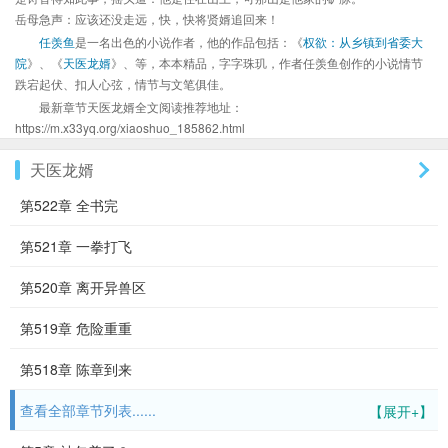
岳母急声：应该还没走远，快，快将贤婿追回来！
任羡鱼
是一名出色的小说作者，他的作品包括：《
权欲：从乡镇到省委大
院
》、《
天医龙婿
》、等，本本精品，字字珠玑，作者任羡鱼创作的小说情节
跌宕起伏、扣人心弦，情节与文笔俱佳。
最新章节天医龙婿全文阅读推荐地址：
https://m.x33yq.org/xiaoshuo_185862.html
天医龙婿
第522章 全书完
第521章 一拳打飞
第520章 离开异兽区
第519章 危险重重
第518章 陈章到来
查看全部章节列表......
【展开+】