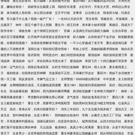
香喝辣
重生在好莱坞
权力巅峰：从省府秘书开始
重回1982：从小舢板到远洋巨轮
开局穷光
蛋，赚钱全靠挂！
病娇美女总裁爱上我
我的区长老婆
火红年代：开发北大荒，种田赶山养全
家
身为精英人形的我，你让我当保镖
交叉平行线
灵事录
以法律之名
我省府大秘，问鼎京
圈
军火贩子什么鬼？我就一破产厂长！
一名SS士兵的日常
苍生有我
我被炒后，市值暴跌，女
总裁哭了
86年：我五个嫂子没人照顾
重生70：猎王归来，资本家小姐求我娶
离婚后，我成为了
医学传奇！
律政先锋：这个律师正的发邪！
官梯：从选调生开始问鼎权力巅峰
让你办军校，你
佣兵百万震慑鹰酱
扒开相声马褂里面全是西游辛密
权力巅峰：从拒绝省厅千金开始
刚觉醒透视
眼，你要跟我退婚？
张易发老师解读书籍文字版
一不小心穿越成了老天爷
重生成游戏玩家
平
庸的人不拯救世界
顶我仕途？我转投纪委你慌啥！
带娃上综艺，孩她妈杨蜜求我收敛
独自在异
能世界中闯荡升级
医武双绝
明明是合约，她们却想假戏真做
最强战神
我的游戏直通万界
最
强战神
最强战神
仙子，求你别再从书里出来了
最强战神
举国飞升！十四亿魔修吓哭异界
重
生85：运气好亿点，我靠赶海成首富
从村支书到仕途巅峰
重生64，猎人出身，妻女被我宠上
天
规则怪谈：但我养的是邪神啊
充值系统不正经，开局暴打拜金女
重回70：替妹下乡没物资？
我一天三顿
我反派他哥，专薅气运之女！
全球警报！SSSSS级仙尊归来
中年逆袭，女儿助我变
神豪
全网嘲我模仿顶流，天后砸钱逼我退圈
重生1961：我的签到系统能种田
高武：我以剑道证
长生
医仙纵横花都
重回62，我为国铸剑薅哭鹰酱
扮演校花她爹？女神努力我躺平！
御兽：全
网看我暴虐前妻！
带货翻车的我曝光黑心商家
灵气复苏：我的捉鬼系统开挂了
重回八零：谁说
女儿都是赔钱货？
重生七零，我要帮父亲鸣冤昭雪
我的黑科技系统是18级文明造物
仕途风云：
升迁
高武：替弟从军，归来问我要军职？
消失三年回归，九个女总裁为我杀疯了
退役兵王：归
途无名
契约神级兽娘，全是小萝莉！
我和她的合租条约
军阀：从搬空上海兵工厂开始
神豪判
官：开局直播审判霸座仙
顶级玩家回归，但是是吟游诗人
猛男闯莞城，从四大村姑开始
废兽逆
袭打脸不按套路出牌的神兽
凡尘战场
被虐88次，真真少爷心死离家
重生官场：从老干局开始执
掌天下
女多男少：全世界都想和我谈恋爱
重生神豪系统让我躺赢全球
我从明朝活到现在
市场