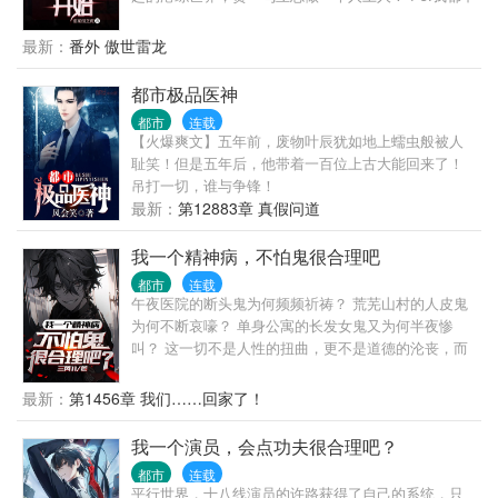
知道我在说什么！
最新：
番外 傲世雷龙
都市极品医神
都市
连载
【火爆爽文】五年前，废物叶辰犹如地上蠕虫般被人
耻笑！但是五年后，他带着一百位上古大能回来了！
吊打一切，谁与争锋！
最新：
第12883章 真假问道
我一个精神病，不怕鬼很合理吧
都市
连载
午夜医院的断头鬼为何频频祈祷？ 荒芜山村的人皮鬼
为何不断哀嚎？ 单身公寓的长发女鬼又为何半夜惨
叫？ 这一切不是人性的扭曲，更不是道德的沦丧，而
是……某人犯病了！ 身处恐怖复苏，厉鬼横行的时
代，身穿病服的白渊淡然一笑，自语道： “该给厉鬼来
最新：
第1456章 我们……回家了！
点小小的精神病震撼了！”
我一个演员，会点功夫很合理吧？
都市
连载
平行世界，十八线演员的许路获得了自己的系统，只