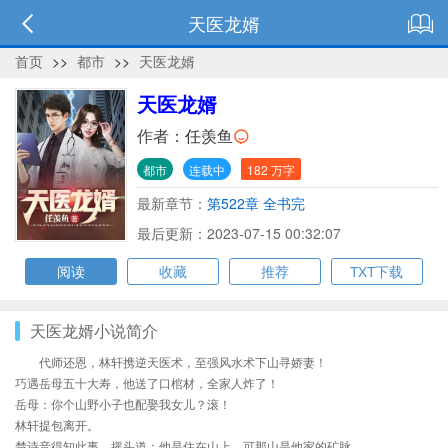
天医龙婿
首页
>>
都市
>>
天医龙婿
天医龙婿
作者：
任羡鱼
都市
连载中
182 万字
最新章节：
第522章 全书完
最后更新：2023-07-15 00:32:07
阅读
收藏
推荐
TXT下载
天医龙婿小说简介
代师还恩，林轩携逆天医术，至强风水术下山寻娇妻！
巧遇岳母五十大寿，他送了口棺材，全家人炸了！
岳母：你个山野小子也配娶我女儿？滚！
林轩提包离开。
楚诗音得知此事，摇头道：他是住在山上，可那山是他家的矿脉。