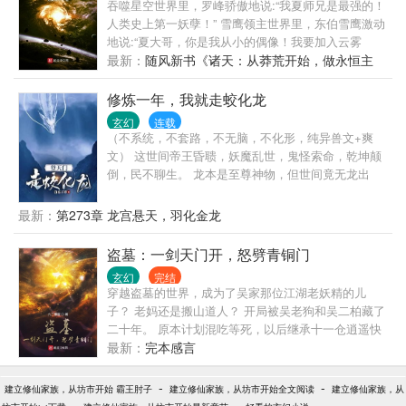
吞噬星空世界里，罗峰骄傲地说:“我夏师兄是最强的！
词条面板抽风了，经常给我复制一些奇奇怪怪的词
人类史上第一妖孽！” 雪鹰领主世界里，东伯雪鹰激动
条，什么翻墙高手、妇女之友、画圈圈诅咒、一摸就
地说:“夏大哥，你是我从小的偶像！我要加入云雾
升天、瞪眼就腿软等根本不是我复制的。 没办法，我
城！” …… 这是一个穿越者的故事！ 夏至带着太上道
最新：
随风新书《诸天：从莽荒开始，做永恒主
可是正经人，全赐予我的教徒吧，毕竟养成也是需要
传承，来到吞噬星空世界，宇宙亿万族群终将要因他
角！》，欢迎各位老爷们！
下本钱。 可恶，我赐予她们词条，她们怎么越来越不
而为之震颤！ 这里有神灵对战，法则感悟！ 这里有万
修炼一年，我就走蛟化龙
对劲？
族争锋，真意对决！ 太虚洪荒，宇宙万界，太上道的
玄幻
连载
传说要永恒流传！ Ps:40章起飞，59章渐入佳境，万
（不系统，不套路，不无脑，不化形，纯异兽文+爽
千书友都说越往后越好看，作者菌也在进步中！ （吞
文） 这世间帝王昏聩，妖魔乱世，鬼怪索命，乾坤颠
噬星空主世界，雪鹰领主辅世界！） （轻微无限流，
倒，民不聊生。 龙本是至尊神物，但世间竟无龙出
无系统！） 每日更新有保证，从无断更，绝不太监，
现。 因为这方天地，天不许，人不许，妖也不许。 不
请放心入坑！ 让最爱吞噬星空的我们，喜爱雪鹰的书
许世间有龙。 只因龙天生掌控天地之力，凌驾众生之
最新：
第273章 龙宫悬天，羽化金龙
友们，有本完结的同好小说！
上，俯瞰万物。 神龙一出，谁与争锋。 当君泽穿越而
来，重生成蛇，他便仰天长啸：吾要登天门，走蛟化
盗墓：一剑天门开，怒劈青铜门
龙。
玄幻
完结
穿越盗墓的世界，成为了吴家那位江湖老妖精的儿
子？ 老妈还是搬山道人？ 开局被吴老狗和吴二柏藏了
二十年。 原本计划混吃等死，以后继承十一仓逍遥快
活，可看着老妈因为搬山诅咒日渐衰弱而大限将至，
最新：
完本感言
低调打卡二十年的吴钰终于忍不住站了出来。 “既然青
铜门不欢迎我进去，那就以我三尺剑峰，斩尽前路一
-
-
建立修仙家族，从坊市开始 霸王肘子
建立修仙家族，从坊市开始全文阅读
建立修仙家族，从
切阻碍吧！” “剑开天门！” （多个世界融合，先从盗墓
-
-