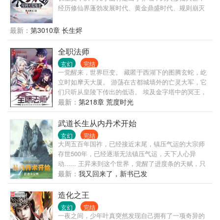
经历修仙界蓬勃发展时代、黄金鼎盛时代、规则崩灭
时代，黑暗大动乱时代，万灵皆寂时代…… 陈浔穿越
到浩瀚无垠的修仙界，觉醒长生系统，竟然还送了一
最新：
第3010章 长生烬
头长生灵兽为伴。 我陈浔对打打杀杀没有兴趣，也不
想招惹任何人，只想带着老牛看遍世间繁华。 一个不
全职法师
经意，他露出了腰间的三把开山斧，又一个不经意，
玄幻
完结
露出了那十六块腹肌。 他缓缓戴上了悍匪头套，露出
一觉醒来，世界巨变。 藏匿于西湖下的图腾玄蛇，屹
阴沉微笑：“我陈浔和老牛最讲道理。” 整个诸天万界
立时如摩天大厦。 游荡在古都城墙外的亡灵大军，它
颤抖了，他套……套上了。 一个炼气期的火球术突然
们只听从皇陵下传出的低语。 埃及金字塔中的冥王，
被激发，像是被加成了数千上万倍，无尽业火燃尽天
它和它的部众始终觊觎着东方大地！ 伦敦有着伟大的
最新：
第218章 荒度时光
穹，万灵寂灭…… “阁下虽然很强，但还不足以让我用
驯龙世家。 希腊帕特农圣山上，有神女祈福。 威尼斯
出第三把开山斧。” —尼古拉斯悍匪，陈浔。
被誉为水系魔法之都。 奈斯卡巨画从沉睡中苏醒。 贺
武道长生从内丹术开始
兰山风与雨侵蚀出的岩纹，组成一只眼，山脊是眶，
玄幻
完结
数万年来凝视着上苍。
大周五百年国祚，已经接近末尾，镇压气运的大宗师
存世500年，已经逐渐无法镇压气运，天下人心异
动...... 王昇来到这个世界，觉醒了进度条的天赋，只
要技能进度条达到满级突破，能将一切化为可能！ 气
最新：
我又回来了，新书已发
运宗师活500年，他修炼前世的内丹术，挖掘人体大
药，寿命怎么得也得翻个十倍吧？ 不过在挖掘人体大
造化之王
药前，先得种植菊花药材交货，这样才能保住自己
玄幻
完结
的…… 果然，想要靠前世的功法长生，就得先把刻入
一夜之间，少年叶真突然发现自己拥有了一项奇异的