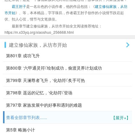
霸王肘子
是一名出色的小说作者，他的作品包括：《
建立修仙家族，从坊
市开始
》、等，本本精品，字字珠玑，作者霸王肘子创作的小说情节跌宕起
伏、扣人心弦，情节与文笔俱佳。
最新章节建立修仙家族，从坊市开始全文阅读推荐地址：
https://m.x33yq.org/xiaoshuo_256668.html
建立修仙家族，从坊市开始
第801章 成功飞升
第800章 ‘六甲通灵符\’绘制成功，偷渡灵界计划成功
第799章 天澜尊者飞升，‘化劫符\’炙手可热
第798章 遥远的记忆，‘化劫符\’登场
第797章 家族发展中的好事和遇到的难题
查看全部章节列表......
【展开+】
第5章 略施小计