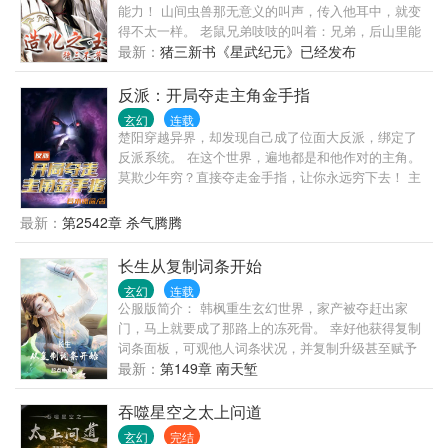
DNA的种植点满！ ———————— 这是一个以八段
能力！ 山间虫兽那无意义的叫声，传入他耳中，就变
锦奠基，内丹术为根本法，坐看天下风云的长生故
得不太一样。 老鼠兄弟吱吱的叫着：兄弟，后山里能
事……
让我们体型增长数十倍的宝贝快滴落了，快走！ 一群
最新：
猪三新书《星武纪元》已经发布
蚊子在叽叽喳喳：那两个家伙又来了，兄弟们，快
上，吸个饱！ 一只云翼幼虎面对叶真发出一声又一声
反派：开局夺走主角金手指
慑人心魄的虎啸：妈妈不在家，别过来，再过来吃了
玄幻
连载
你！ 一切，都因此改变！ 猪三最新的新书《基因大时
楚阳穿越异界，却发现自己成了位面大反派，绑定了
代》已经发布，兄弟姐妹们收藏推荐走一波呐。 嫌新
反派系统。 在这个世界，遍地都是和他作对的主角。
书字少的兄弟，可以宰杀猪三的万订精品老书《掌御
莫欺少年穷？直接夺走金手指，让你永远穷下去！ 主
星辰》。 最后，老猪向兄弟们伸蹄子啦！ 交流区，
角是纨绔子弟，背景深厚？我比你更嚣张、弹指间便
VIP（489-110-740，需订阅验证）普通区（481-325-
灭你家族。 各种主角，楚阳皆一一折辱之。
最新：
第2542章 杀气腾腾
504。）
长生从复制词条开始
玄幻
连载
公服版简介： 韩枫重生玄幻世界，家产被夺赶出家
门，马上就要成了那路上的冻死骨。 幸好他获得复制
词条面板，可观他人词条状况，并复制升级甚至赋予
他人词条。 一根凡骨（白）→体格强壮（青）→筋骨
最新：
第149章 南天堑
不凡（蓝）→武道妖孽（红） 福缘不浅（青）→多福
多寿（蓝）→奇迹之子（红）→天道垂青（金） 随着
吞噬星空之太上问道
词条的不断累加。 无数人求而不得的长生，在韩枫这
玄幻
完结
里已经烂大街了。 私服版简介： 读者们谁懂啊？ 这