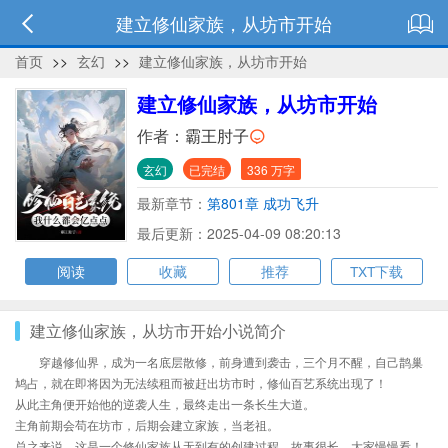
建立修仙家族，从坊市开始
首页
>>
玄幻
>>
建立修仙家族，从坊市开始
建立修仙家族，从坊市开始
作者：
霸王肘子
玄幻
已完结
336 万字
最新章节：
第801章 成功飞升
最后更新：2025-04-09 08:20:13
阅读
收藏
推荐
TXT下载
建立修仙家族，从坊市开始小说简介
穿越修仙界，成为一名底层散修，前身遭到袭击，三个月不醒，自己鹊巢
鸠占，就在即将因为无法续租而被赶出坊市时，修仙百艺系统出现了！
从此主角便开始他的逆袭人生，最终走出一条长生大道。
主角前期会苟在坊市，后期会建立家族，当老祖。
总之来说，这是一个修仙家族从无到有的创建过程，故事很长，大家慢慢看！