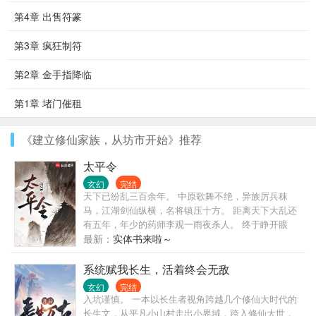
第4章 出售符篆
第3章 疯狂制符
第2章 金手指降临
第1章 堵门催租
《建立修仙家族，从坊市开始》推荐
太平令
玄幻
完结
天下已纷乱三百余年。 中原歌舞不绝，异族厉兵秣
马，江湖剑仙纵横，名将镇压十方。 距离天下大乱还
有五年，年少的药师李观一雨夜杀人。 终于睁开眼
睛，看到这人间乱世。 马蹄之下累累白骨，名将，美
最新：
实体书来啦～
人，江湖，神兵，百姓，法相。 古来唯见白骨黄沙
田！ 儒生，铁蹄踏碎；佛陀，长枪扫平！ 贫道李观
系统赋我长生，活着终会无敌
一，请这座天下赴死！
玄幻
完结
入坑谨慎。 一本以长生者视角跨越几个修仙大时代的
长生文，从平凡小山村走出小界域，跨入修仙大世，