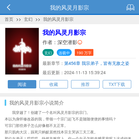
我的风灵月影宗
首页
>>
玄幻
>>
我的风灵月影宗
我的风灵月影宗
作者：
深空潜影
玄幻
连载中
190 万字
最新章节：
第456章 我宗弟子，皆有无敌之姿
（大结局）
最后更新：2024-11-13 15:39:24
阅读
收藏
推荐
TXT下载
我的风灵月影宗小说简介
我穿越了！创建了一个名叫风灵月影宗的宗门。
本以为身怀修改器的我，带领一个宗门起飞不是随随便便的事情吗？
可宗门那些弟子怎么好像都不太正常。
那只肌肉大汉，踩死只蚂蚁居然找本宗主哭诉三天三夜。
那位女弟子！哎哎哎，快把衣服穿上，你一个女子怎能赤膊露肩呢？这成何体