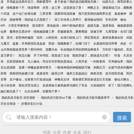
道
开局盗走徐凤年实力，我称霸雪中
多子多福？我的道侣能增加天赋！
仙落凡尘：将军的掌心
娇
情根废材？不，情道尊师
洪荒：这三界，还是朕说了算！
神戮之主
满级基础刀法，屠戮整
个武道
这个仙门全靠玩家
三界至尊：我要和瑶池双修
我只想安静的做两界生意
鬼道修神
缓
归乡
病娇师尊：我的徒儿又想跑了！
张三丰传承人异界行
最强修仙弱鸡
市井武神
修仙
KPI
大荒玄穹彝荒录
混沌掌印
黑色旋涡：356个暗蚀的童话
超级无敌，选择系统
修炼废柴闯
仙界
魔尊的五星好评：绩效她甜爆三界
穿越诸葛亮，重整蜀国
双修万界
九霄雷脉：全宗门团
宠
混沌：创世神的偏宠
综武：人刚还俗，女侠们纷纷上门
绑定系统后，废材逆袭成永恒
武炼
九重天
盗墓：开局获得应龙血脉
西游：我截教散了，你佛门没了
从废脉到混沌帝尊
杀妖
什
么叫骨粉能改变世界？那叫特性
逆麟天命
长命猫妖开局吹唢呐送葬诸天
万剑宗？骗你的，其实
是万萝宗！
风爻幻薮
开了间书院，我竟成了文祖
既然穿越了，那就成为王吧！
轩道
天灵语
录
后室层级收录
凡人修仙：苟在坊市肝熟练度成仙
八荒丹皇
一剑斩春风
开局修仙界：我的
后台是国家
逆袭！神魔血脉掌碎焚天
一眼诛神我的神瞳能斩万物
杀戮亿万：从炼气境杀到魔神
胆寒
我靠悟性纵横江湖
残者逆世：破局之绊
魂穿之皇族战记
御兽灵契
逆天绝世武魂
冥武
至尊
农户修仙，全家努力打造成仙族
神雕后左传
我靠摆烂系统卷成玄幻天花板
修仙大舞台，
挂小你别来
我在洪荒当谋士
反派师妹又被凤族师兄撩红了耳朵
大炎镇抚司
坏了！我只想赠礼
她们都当真了？
出生在神界，却要我下界？
-
-
-
我的风灵月影宗 深空潜影
我的风灵月影宗txt下载
我的风灵月影宗最新章节
我的风灵月影
-
宗全文阅读
好看的玄幻小说
搜索
书库
分类
作者
全本
排行