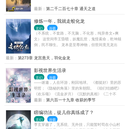
最新：
第二千二百七十章 通天之道
修炼一年，我就走蛟化龙
玄幻
连载
（不系统，不套路，不无脑，不化形，纯异兽文+爽
文） 这世间帝王昏聩，妖魔乱世，鬼怪索命，乾坤颠
倒，民不聊生。 龙本是至尊神物，但世间竟无龙出
现。 因为这方天地，天不许，人不许，妖也不许。 不
许世间有龙。 只因龙天生掌控天地之力，凌驾众生之
最新：
第273章 龙宫悬天，羽化金龙
上，俯瞰万物。 神龙一出，谁与争锋。 当君泽穿越而
来，重生成蛇，他便仰天长啸：吾要登天门，走蛟化
影视世界生活录
龙。
玄幻
连载
——谢邀，人在环游，刚回地球。 《都挺好》里的苏
明哲；《隐秘的角落》里的朱朝阳。 《咱们结婚吧》
《欢乐颂》《流金岁月》《沉默的真相》《二十不
惑》《三十而已》《小舍得》《奋斗》《前任三》
最新：
第六百一十九章 收获的季节
《搜索》《北京爱情故事》《好先生》《我是余欢
水》《少年派》《我的体育老师》《致青春》《小欢
瞎编功法，徒儿你真练成了？
喜》《小时代》… 剧名不分先后，后面会随时补充，
玄幻
连载
以都市剧为主。 已有一百六十多万字的完本作品，大
李玄穿越了，无系统、无外挂，只能暂时苟在小山村
家放心入坑。