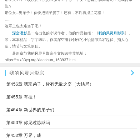
统？
那位女...男弟子！你快把裙子脱了！还有，不许再捏兰花指！
......
这宗主也太难当了吧！
深空潜影
是一名出色的小说作者，他的作品包括：《
我的风灵月影宗
》、
等，本本精品，字字珠玑，作者深空潜影创作的小说情节跌宕起伏、扣人心
弦，情节与文笔俱佳。
最新章节我的风灵月影宗全文阅读推荐地址：
https://m.x33yq.org/xiaoshuo_163937.html
我的风灵月影宗
第456章 我宗弟子，皆有无敌之姿（大结局）
第455章 有挂！
第454章 新世界的弟子们
第453章 你见过炼狱吗
第452章 万界，成