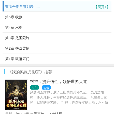
查看全部章节列表......
【展开+】
第5章 收割
第4章 水稻
第3章 范围限制
第2章 铁汉柔情
第1章 破落宗门
《我的风灵月影宗》推荐
封神：提升悟性，领悟世界大道！
玄幻
连载
穿越洪荒封神，成了三山关总兵邓九公。 虽刀法如
神，终为凡将，幸好神级选择系统激活。 只要做出选
择，就能获得奖励。 “叮咚，你选择守护大商，永不做
反贼，奖励时间道盘！” “叮咚，你选择将帝辛带成人
皇，奖励太虚神刀！” “叮咚，你选择觉醒人道，奖励
最新：
第627章 欢天喜地！（大结局）