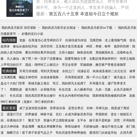
里，结果某天，被人误以为是隐世高人，对方非要拜
师不可。 身为一个正直的人，李玄本不想骗人，严词
拒绝的，奈何对方给的实在太多了，只好瞎编了一套
最新：
第五百八十五章 本道祖今日立个规矩
修炼功法，准备糊弄过去——结果，徒弟竟然修炼成
功了！ 看着筋骨雷鸣，气血如罡的徒弟，李玄目瞪口
-
-
-
我的风灵月影宗 深空潜影
我的风灵月影宗全文阅读
我的风灵月影宗txt下载
我的风灵月影
呆：“我瞎编的啊，怎么就修炼成功了，你这是什么妖
-
宗最新章节
好看的玄幻小说
孽啊？！” 这个时候，金手指出现了：“你徒弟修炼你
站内强推
龙族
在美漫当心灵导师的日子
在港综成为传说
无限恐怖
史上最强炼气期
造化
编的功法入门，你直接功法大成，实力百倍于同境！”
血狱体
修仙从做杂役开始
灵药空间：五灵根才是完美道基
种田，养猪，称帝
诡异药剂师：我
ps：已有高订2万完本书《我宅了百年出门已无敌》，
的病人皆为恐怖
重生何雨柱离开四合院
王府小媳妇
御兽进化商
系统赋我长生，活着终会无
感觉可入眼的，可以去老书转转哈^_^
敌
凡人修仙：疯了吧！你一百岁了还要修仙
甜蜜军婚在七零，女配赶海养娃样样行
快穿之做路
人甲苟活的日子
谍战：强悍特工人狠话少
寻宝全世界
军婚易撩，搬空家产带着灵泉随军
经典收藏
开局万倍地图，苟到天荒地老
永恒之门
综漫征召
肉身成圣者的二次元生活
诸界
之深渊恶魔
崛起主神空间
全知读者视角：
开局系统崩溃，我一不小心无敌了
诸天盘点：开局
盘点十大热门世界
英雄无敌之领主
苟王，我的师兄太低调了
开局通天箓，僵尸世界变天
了！
黑耀轨迹
诸天佣兵：从吞噬开始
长生武道，从八极拳开始
九叔：无敌，从先天道根开
始！
长生武道：我在高武世界加点修行
长生从内卷肝经验开始
我靠情报系统修炼到武神
龙族
5悼亡者的归来（龙族Ⅴ：悼亡者的归来）
最近更新
成了反派却想当舔狗
异界游乐场
蛮荒古界记
封神：拜师元始，我竟成了周武
王
逍遥行万古
武界修道
神级卡徒
玄幻：从成为家族灵兽开始
帝国权杖
逆女！他镇压大
凶，你逐他出宗？
聚灵飞升
穿越斗罗之擂鼓瓮金锤
太平令
娘子真不是蛇妖
洪荒：开局拾取
盘古大神词条
兽血沸腾
修真从养猪豚开始
寒棺仙缘传
天骄修仙路：修仙不卷怎么修
巫门诡
道
独断万古！座下弟子皆是气运之子
苟在武道世界称尊做祖
最强宗门从收徒开始
太清天师