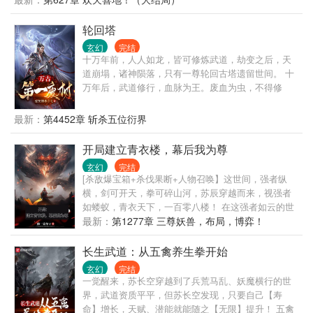
一亿年修为！！！”
轮回塔
玄幻
完结
十万年前，人人如龙，皆可修炼武道，劫变之后，天
道崩塌，诸神陨落，只有一尊轮回古塔遗留世间。 十
万年后，武道修行，血脉为王。废血为虫，不得修
炼，神血为龙，翱翔九天。 一个废品血脉的少年，偶
得无名宝塔，穿越到这个玄幻异世界，以废品血脉踏
最新：
第4452章 斩杀五位衍界
上了逆天修炼之途。
开局建立青衣楼，幕后我为尊
玄幻
完结
[杀敌爆宝箱+杀伐果断+人物召唤】这世间，强者纵
横，剑可开天，拳可碎山河，苏辰穿越而来，视强者
如蝼蚁，青衣天下，一百零八楼！ 在这强者如云的世
间，不拜强者，不服王者，只信手中拳即是权！ 手下
最新：
第1277章 三尊妖兽，布局，博弈！
强者！ 朝天一棍，米苍穹，棍出天下惊。 阿鼻道三刀
归海一刀，邪出天下！ 小楼一夜听春雨，圆月弯刀丁
长生武道：从五禽养生拳开始
鹏 白云城主叶孤城，天外飞仙，天下无我。 万梅山
玄幻
完结
主，西门吹雪，一剑霜寒归西来。 天下权力，唯我权
一觉醒来，苏长空穿越到了兵荒马乱、妖魔横行的世
力帮，拳即是权！李沉舟。 独霸天下，唯我无敌，燕
界，武道资质平平，但苏长空发现，只要自己【寿
狂徒 高武人物：庞斑，宋缺，聂风，步惊云，无名。
命】增长，天赋、潜能就能随之【无限】提升！ 五禽