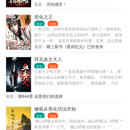
霹雳人物：武君罗喉，死国之神。 ------------
戏：模仿虎、鹿、熊、猿、鸟等动物，习之可强身健
最新：
完结感言！
体，身手敏捷，百病不生！ 龟息真定功：仿生气功，
如千年老龟呼吸吐纳，纳气久闭，延年益寿！ 天蚕神
造化之王
功：天蚕九变，破茧成蝶，返老还童，打通生死玄
玄幻
完结
关，每次蜕变都是一次重生！ 修养生拳法，练长生之
一夜之间，少年叶真突然发现自己拥有了一项奇异的
气！长生路上多尸骸，苏长空走上了一条天地灭而我
能力！ 山间虫兽那无意义的叫声，传入他耳中，就变
不灭的长生武道！
得不太一样。 老鼠兄弟吱吱的叫着：兄弟，后山里能
让我们体型增长数十倍的宝贝快滴落了，快走！ 一群
最新：
猪三新书《星武纪元》已经发布
蚊子在叽叽喳喳：那两个家伙又来了，兄弟们，快
上，吸个饱！ 一只云翼幼虎面对叶真发出一声又一声
拜见血主大人
慑人心魄的虎啸：妈妈不在家，别过来，再过来吃了
玄幻
完结
你！ 一切，都因此改变！ 猪三最新的新书《基因大时
方家大少爷方墨，一直是家族中同辈修行第一人，更
代》已经发布，兄弟姐妹们收藏推荐走一波呐。 嫌新
是落云城公认的修行天才，备受瞩目。 不料却在天剑
书字少的兄弟，可以宰杀猪三的万订精品老书《掌御
宗收徒之日，被家族当做弃子……重伤被废。 几日
星辰》。 最后，老猪向兄弟们伸蹄子啦！ 交流区，
后，方家更是传出方墨被毒杀身亡的消息。 三年后，
VIP（489-110-740，需订阅验证）普通区（481-325-
一道黑色身影默默看着不远处的方家， “我亲爱的父亲
最新：
第844章 这是他们的选择
504。）
大人，游戏开始了……”
修炼从简化功法开始
玄幻
完结
“极山呼吸法简化中…简化成功…极山呼吸法→呼吸！”
陈斐深吸了一口气。 “极山呼吸法经验值+1。” “……”