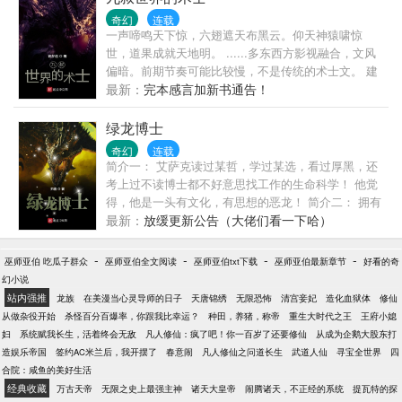
们相信，我甚至—— 在内还夹带了一些真正的修仙
奇幻
连载
法！
一声啼鸣天下惊，六翅遮天布黑云。仰天神猿啸惊
世，道果成就天地明。 ......多东西方影视融合，文风
偏暗。前期节奏可能比较慢，不是传统的术士文。 建
立了个粉丝群:264148634有空闲可以进群闲聊。
最新：
完本感言加新书通告！
绿龙博士
奇幻
连载
简介一： 艾萨克读过某哲，学过某选，看过厚黑，还
考上过不读博士都不好意思找工作的生命科学！ 他觉
得，他是一头有文化，有思想的恶龙！ 简介二： 拥有
自己的思想，才能诞生自己的神性！ 能成为神灵的，
最新：
放缓更新公告（大佬们看一下哈）
都是伟大的哲学家！ 当绿龙博士发现这一本质时，他
开始在“善恶”“阵营”之外，重建起了一套自己的科学哲
-
-
-
-
巫师亚伯 吃瓜子群众
巫师亚伯全文阅读
巫师亚伯txt下载
巫师亚伯最新章节
好看的奇
学体系。 神灵会否因此旧去？ 新纪会否即将来临？
幻小说
站内强推
龙族
在美漫当心灵导师的日子
天唐锦绣
无限恐怖
清宫妾妃
造化血狱体
修仙
从做杂役开始
杀怪百分百爆率，你跟我比幸运？
种田，养猪，称帝
重生大时代之王
王府小媳
妇
系统赋我长生，活着终会无敌
凡人修仙：疯了吧！你一百岁了还要修仙
从成为企鹅大股东打
造娱乐帝国
签约AC米兰后，我开摆了
春意闹
凡人修仙之问道长生
武道人仙
寻宝全世界
四
合院：咸鱼的美好生活
经典收藏
万古天帝
无限之史上最强主神
诸天大皇帝
闹腾诸天，不正经的系统
提瓦特的探