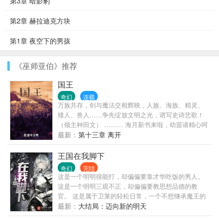
第3章 暗影豹
第2章 赫拉迪克方块
第1章 夜空下的男孩
《巫师亚伯》推荐
国王
奇幻
连载
万族共存，剑与魔法交相辉映，人族、海族、精灵、
矮人、兽人……争先绽放文明之光，谱写史诗悲歌！
（领主种田文） ……… 海月新书来啦，幼苗请精心呵
护！ 书荒的朋友请移步《逐道在诸天》、《神圣罗马
最新：
第十三章 离开
帝国》、《地中海霸主之路》
王国在我脚下
奇幻
完结
这是一个明明很能打，却偏偏要靠才华吃饭的男人。
这是一个明明三观不正，却偏偏要教思想品德的教
官。 这是属于卫莱的轻松日常，一个不想继承魔王的
魔王之子，混进皇家骑士团当咸鱼教官的惬意生活。
最新：
大结局：迈向新的明天