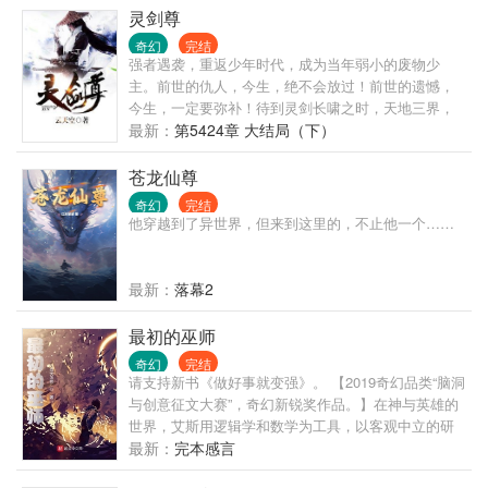
灵剑尊
奇幻
完结
强者遇袭，重返少年时代，成为当年弱小的废物少
主。前世的仇人，今生，绝不会放过！前世的遗憾，
今生，一定要弥补！待到灵剑长啸之时，天地三界，
我为至尊！若有不从者，一剑，杀之！
最新：
第5424章 大结局（下）
苍龙仙尊
奇幻
完结
他穿越到了异世界，但来到这里的，不止他一个……
最新：
落幕2
最初的巫师
奇幻
完结
请支持新书《做好事就变强》。 【2019奇幻品类“脑洞
与创意征文大赛”，奇幻新锐奖作品。】在神与英雄的
世界，艾斯用逻辑学和数学为工具，以客观中立的研
究精神为指引，通过研究和模仿超凡生物，成为最初
最新：
完本感言
的巫师。穿梭诸天，掠夺无尽世界的资源、知识甚至