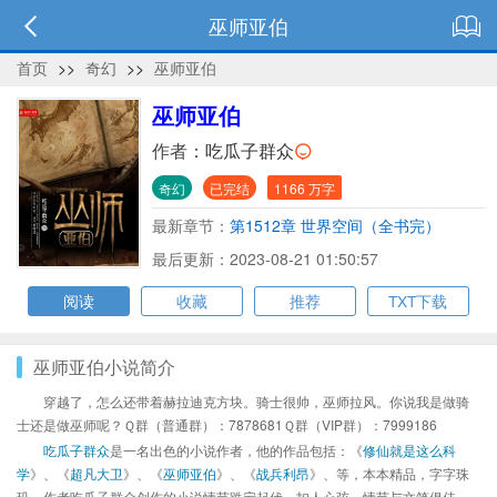
巫师亚伯
首页
>>
奇幻
>>
巫师亚伯
巫师亚伯
作者：
吃瓜子群众
奇幻
已完结
1166 万字
最新章节：
第1512章 世界空间（全书完）
最后更新：2023-08-21 01:50:57
阅读
收藏
推荐
TXT下载
巫师亚伯小说简介
穿越了，怎么还带着赫拉迪克方块。骑士很帅，巫师拉风。你说我是做骑
士还是做巫师呢？Ｑ群（普通群）：7878681Ｑ群（VIP群）：7999186
吃瓜子群众
是一名出色的小说作者，他的作品包括：《
修仙就是这么科
学
》、《
超凡大卫
》、《
巫师亚伯
》、《
战兵利昂
》、等，本本精品，字字珠
玑，作者吃瓜子群众创作的小说情节跌宕起伏、扣人心弦，情节与文笔俱佳。