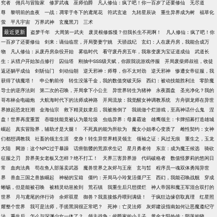
究者
佣兵与冒险家
修罗武魂
巫师伯爵
凡人修仙：疯了吧！你一百岁了还要修仙
无尽道
尊
黎明前的血夜
一战：凋零于冬下的鸢尾花
符武玄途
九转星辰诀
重生异界成为树
福草化
萤
平凡宇宙
万界武神
玄魔黑刀
三术
最近更新
盗梦千年
大周第一武夫
废灵根修炼慢？但我长生不死啊！
凡人修仙：疯了吧！你
一百岁了还要修仙
剑来：谪仙临世，开局娶妻宁姚
天骄战纪
玄幻：人在废丹房，我能合成万
物
凡人修仙：从废丹房杂役开始
雾临时代
看守废丹房五年，我靠变废为宝证道成仙
武道长
生：从猎户开始加点修行
囚仙塔
刚抽中SSS级天赋，你跟我说游戏停服
开局废柴师叔祖，收徒
返还躺平成仙
剑斩仙门
剑动仙朝
逆天邪神：师尊，你不太对劲
逆天邪神
惨遭女帝征服，我
获得了镇魔塔！
申公豹前传
转生没落千金，我的数值突破天际
西幻：被动技能胜利法
零阶魔
导士的逆序法则
第二次的召唤，开局拿下小公主
异世界转生为猪神
永夜圆盘
圣光净化？我的
哥布林会电磁炮
大航海时代下的法师成神路
开局流放：我觉醒女神调教系统
方舟驯龙师在异世
界掀起恐龙狂潮
金海仙宗
救下精灵奴隶后，我被推倒了
我就做个烂游戏，至高神话什么鬼
涅
盘！世界再度重置
吞噬技能竟被认为最垃圾
虫临异界：母巢霸途
雄鹰领主：卡牌招募打造雄城
崛起
真实冒险界，辅助才是大腿！
不死真的能为所欲为
魔女小姐孝心变质了
雌性契约：女神
们都想调教我
社畜的领主生涯
变身！转生异世界精灵领主
领袖之证：风过无痕
重生之，玉龙
大陆
网游：这个NPC过于暴躁
话痨骷髅的荒原求生记
星月勇者传
东京：成为魔王候选
骑砍
征服之刃
异界美女老板又怎样？绝不打工！
天界三害异界游
代码破格者
数值怪萝莉的悠闲日
常
血肉法典
苟在鱼人部落卖武器
魔兽世界之灰烬与王座
玄与皙
程序员一魂双体勇闯异世
界
兽血三国之兽族崛起
神秘的宝箱
僵约：开局马小玲复活僵尸王
西幻，我能召唤战舰
穿成
蜥蜴，但是能被召唤
被精灵幼崽捡到
荒石镇
我重生后只想摆烂
神人帝国和魔王军混合双打的
世界
月与鸢尾的伴行诗
余烬双星
御兽？我直接炼丹喂到满级！
于疯狂边缘窃取真理
红星照
耀整个世界
我可是法师，手搓黑洞很正常吧？
死神：亡灵法师
灰烬建设指南如何让恶魔遵纪守
法
重生后，怎么与深渊少女一体了？
领主战争：侯爵家的小儿子
黄金太阳外传：陨落的晓