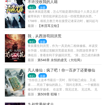
道路为薪柴，引燃魔法之路的火炬，将巫师的荣光播
不许没收我的人籍
撒万千世界。书友群：921814783，验证信息是“冠位
奇幻
连载
大法师”五个字。
“她本来就是恶魔，怎么可能是遇到我这个人类之后才
被带坏的？那些批评家总在说一些很荒唐的东西。”
1798年，枢机主教兰奇在接受记者采访时，被问起与
那位流亡的魔族末裔公主的过往，以及近期魔族复苏
最新：
【米涅耳立绘】
的迹象，他表示： “我为扞卫世界和平做出了太多努
力，我很确信，魔族在她的带领下绝无复国可能。”
我，从西游苟回洪荒
…… 1802年冬天，魔族复国成功。 【请根据以上材
奇幻
连载
料，指出导致魔族复国的主要战犯是谁，并说明为什
青辰重生到洪荒，作为一具灵肉二相体修炼。本该安
么是兰奇。（10分）】 ——选自《帝国历史统考经典
分升级，却通过觉醒洪荒霸道系统，到西游世界拿下
考题集》
佛祖后，拿着舍利子穿越回洪荒。 “滴，您已成功刷佛
祖788次，获得788颗舍利子” 十二祖巫：吾等乃盘古开
最新：
第546章 永恒的虚无（大结局）
天地时肉身所化，聚集神魔大阵可毁天灭地！ 青辰默
默掏出上千颗舍利。 龙族：我等乃洪荒盛族，混沌元
凡人修仙：疯了吧！你一百岁了还要修仙
素所化，族人中准圣以上数不胜数！ 青辰又掏出了上
奇幻
连载
千颗舍利。 魔祖罗睺：小兄弟，你跟着我混，整个洪
“当你合上这本书最后一页时，我可能已成仙，又或
荒都是咱们的，整死东皇那帮犊子！ 青辰还是掏
者……死在了修仙的路上。” 我叫北寒风，一个被困在
出……一根华子递上去。
修仙界的穿越者。 在这里，我见过龙。 见过凤。 见
过长生不死的仙。 也曾在飞剑上与修士以命相搏。
最新：
第509章 聒噪！
…… 这本书是我借特殊手段写的，里面不仅记载了我
在修仙世界的种种见闻和个人的修仙经历，为了让你
九叔世界的术士