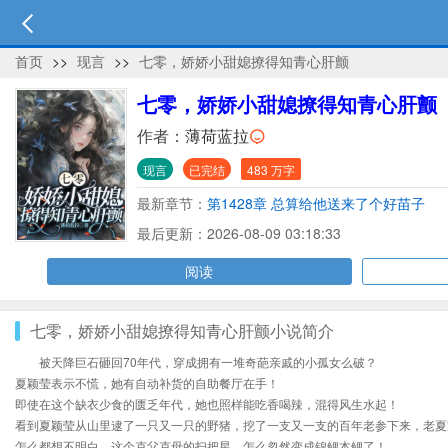
首页
>>
现言
>>
七零，娇娇小甜媳撩得知青心肝颤
七零，娇娇小甜媳撩得知青心肝颤
作者：
薄荷蓝拉
现言
已完结
483 万字
最新章节：
第1428章 总算给他送来了个好苗子
最后更新：2026-08-09 03:18:33
阅读
七零，娇娇小甜媳撩得知青心肝颤小说简介
被天降巨石砸回70年代，穿成拥有一堆奇葩亲戚的小孤女么破？
夏颖莹表示不慌，她有自动补货的自助餐厅在手！
即使在这个缺衣少食的匮乏年代，她也照样能吃香喝辣，混得风生水起！
看到夏颖莹从山里逮了一只又一只的野猪，挖了一支又一支的百年老参下来，老夏
怎么都想不明白，这个克父克母的扫把星，怎么忽然变成锦鲤本鲤了！