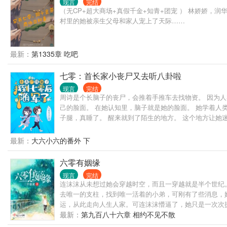
现言
完结
（无CP+超大商场+真假千金+知青+团宠 ） 林娇娇
村里的她被亲生父母和家人宠上了天际……
最新：
第1335章 吃吧
七零：首长家小丧尸又去听八卦啦
现言
完结
周诗是个长脑子的丧尸，会推着手推车去找物资。 因为人
己的脸面。 在她认知里，脑子就是她的脸面。 她学着人
子腿，真睡了。 醒来就到了陌生的地方。 这个地方让她迷
也没偷你存货。” 尸尸听不懂，扯着他的衣角追债。 然
耳。 “什么？那太阳能变成电，是傻子研究出来的？” “
最新：
大六小六的番外 下
人。 厉害了，他给自己捡了个大佬媳妇啊！
六零有姻缘
现言
完结
连沫沫从未想过她会穿越时空，而且一穿越就是半个世纪。
去唯一的支柱，找到唯一活着的小弟，可刚有了些消息，她
运，从此走向人生人家。可连沫沫懵逼了，她只是一次次
最新：
第九百八十六章 相约不见不散