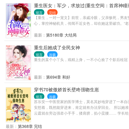
重生医女：军少，求放过(重生空间：首席神瞳
现言
完结
【重生，一对一宠文】前世，亲戚冷眼，父亲惨死，男友
心，掌控神秘机关，传闻不近女色，却在她这里破功。“老
最新：
第5180章 大结局
重生后她成了全民女神
现言
连载
重生的某个小丫头，戏精上身，一不小心捡了个影后桂冠，
最新：
第694章 和好
穿书70被傲娇首长壁咚强吻生崽
现言
连载
苏乐安一中医世家的医学博士，莫名其妙地穿进了一本自
安想着，既然能穿进来，肯定就有办法穿回去。 所以她
云霆就在旁边强牵小手手，搂肩膀，掐小蛮腰…… 学长给
身到床头柜拿出两张结婚证甩到苏乐安的手里道： “自己
傻眼了，这是啥时候的事？自己啥时候签的字？ 木已成
最新：
第368章 完结