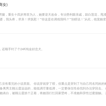
商女)
劈腿，重生十四岁再世为人，她要逆天改命，专治势利眼亲戚，踩白莲花，甩
婆，我头疼，求亲！求抚慰！”“你这是在调戏我吗？”“别瞎说！”从此，他宠她
还顺手钓了个24K纯金好忠犬。
己没有看完的小说里面。 你说穿就穿了呗，但重点是穿到了与自己同名同姓的炮
准备离男主顾云霆远远的，能低调尽量低调，一定要保住性命找到办法穿回去。 
她表白，被顾云霆抓个正着，将她强行扛回家壁咚，不准她和异性过蜜接触。 苏
看，合法的。 你苏乐安是我顾云霆名正言顺的媳妇。 我们这是军婚，我看谁吃
舟，苏乐安也只有认命，老老实实的做顾夫人。 结婚证一出，顾云霆每天就是没