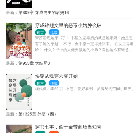
最新：
第809章 穿成男主的后妈16
穿成锦鲤文里的恶毒小姑肿么破
现言
连载
宋茜发现她穿书了！ 书里的恶毒奶奶就是她亲妈，她是
有了她的穿越。 不行，金手指一定得抢回来。 在女主靠
哈！ 什么？书中的大佬要做她的小弟？看他这么有诚意，
最新：
第953章 大结局3
快穿从魂穿六零开始
现言
连载
现代孤儿李然过目不忘、爱好看书、灵魂契约空间小世界
最新：
第1325章 外婆（四）
穿书七零，假千金带商场当知青