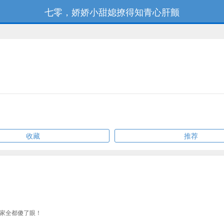
七零，娇娇小甜媳撩得知青心肝颤
收藏
推荐
家全都傻了眼！