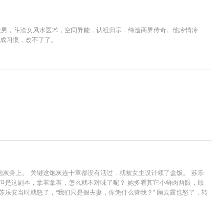
渣男，斗渣女风水医术，空间异能，认祖归宗，缔造商界传奇。他冷情冷
变成习惯，改不了了。
灰身上。 关键这炮灰连十章都没有活过，就被女主设计领了盒饭。 苏乐
但是这剧本，拿着拿着，怎么就不对味了呢？ 她多看其它小鲜肉两眼，顾
乐安当时就怒了，“我们只是假夫妻，你凭什么管我？” 顾云霆也怒了，转
了熊心豹子胆敢来抢我顾云霆的媳妇。” 苏乐安拿着两张盖着鲜章的结婚证
羞没臊的求生崽，整得苏乐安郁闷不已。 都生了三个了，还不知足，气得