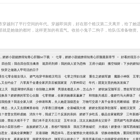
市穿越到了平行空间的年代。穿越即洞房，好在那个糙汉第二天离开，给了她适
那就是她做的都对，这样更加的有底气。收拾小鬼子二狗子，给队伍准备物资
-
-
，娇娇小甜媳撩得知青心肝颤txt下载
七零，娇娇小甜媳撩得知青心肝颤最新章节
好看的现言小
四合院：我在四合院当禽兽
诡异药剂师：我的病人皆为恐怖
王府小媳妇
搬空钱财：下乡的娇知
快穿之做路人甲苟活的日子
重生七零全能女强人
娇气包穿书靠糙汉苟活
七零之悍妇当家
重生之娇娘军嫂
魔眼小神医
五零
人又去约会了
六零真千金遭全家厌弃后被国家宠
六零种田记
年代：团宠文里的炮灰发疯了
宠上天
我是薄情钓系姐！你别吻上来啊
男朋友都是人外，怎么办？
娇软妹宝随军后，禁欲军官沦
逼换亲？娇娇撩的军官心尖颤
七零替嫁，全家供她暴富赢麻了
和情敌共感后，傲娇竹马火葬场了
逼我抵债？我送全家入狱
少帅请和离，夫人她是顶级恶女
万物可交易？真千金掌生死断祸福
婴语
傅总，夫人又去摆摊算命啦
六零香江摆地摊，全港喊我大佬
娇娇女医挺孕肚随军，被糙汉宠哭
姐？变普女照样虐她
消失十年，我成了三个反派的亲妈
娇娇下乡吃瓜，极品全家被戳穿
三年新婚
离婚，禁欲大佬不干了
我们本不是天生注定
五年冷淡，沈太太她选择去父留子
漂亮娇气包穿成炮
移动小卖部当榜一
血族娇娇万人迷，兽校F7狠狠亲
我在万界捡破烂
大佬凶！娇妻俏！随军西南被
当恶女，逼疯全家爽翻了
京港溺吻
网恋掉马，恶女被禁欲大佬排队亲
切换动物视角，重回犯罪现
假冒女友，夜夜被亲哭
闺蜜齐穿年代，随军后认错老公了
我是恶毒后妈？但闺蜜穿成我养女
八零