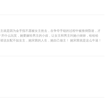
原主就是因为金手指不愿被女主抢去，在争夺手链的过程中被推倒昏迷，才
主？开什么玩笑，她要嫁给男主的小叔，让女主和男主叫她小婶婶，哈哈哈
 谁说女配不如女主，她宋茜的人生，她自己做主！ 她宋茜就是这么牛逼！