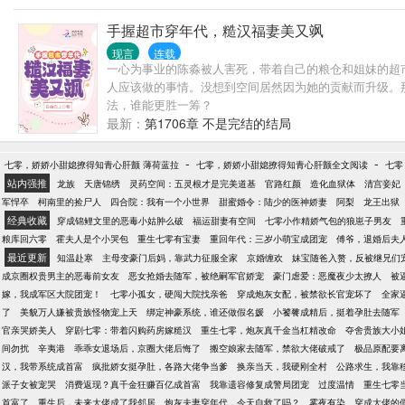
苏乐安打包离家出走。 但是没走出南城，就被逮了回去，
手握超市穿年代，糙汉福妻美又飒
现言
连载
一心为事业的陈淼被人害死，带着自己的粮仓和姐妹的超
人应该做的事情。没想到空间居然因为她的贡献而升级。
法，谁能更胜一筹？
最新：
第1706章 不是完结的结局
-
-
七零，娇娇小甜媳撩得知青心肝颤 薄荷蓝拉
七零，娇娇小甜媳撩得知青心肝颤全文阅读
七零
站内强推
龙族
天唐锦绣
灵药空间：五灵根才是完美道基
官路红颜
造化血狱体
清宫妾妃
军悍卒
柯南里的捡尸人
四合院：我有一个小世界
甜蜜婚令：陆少的医神娇妻
阿梨
龙王出狱
经典收藏
穿成锦鲤文里的恶毒小姑肿么破
福运甜妻有空间
七零小作精娇气包的狼崽子男友
粮库回六零
霍夫人是个小哭包
重生七零有宝妻
重回年代：三岁小萌宝成团宠
傅爷，退婚后夫
最近更新
知温赴寒
主母变豪门后妈，靠武力征服全家
京婚缠欢
妹宝随爸入赘，反被继兄们
成京圈权贵男主的恶毒前女友
恶女抢婚去随军，被绝嗣军官娇宠
豪门虐爱：恶魔夜少太撩人
被
嫁，我成军区大院团宠！
七零小孤女，硬闯大院找亲爸
穿成炮灰女配，被禁欲长官宠坏了
全家
了
美貌万人嫌被贵族怪物宠上天
绑定神豪系统，谁还做假名媛
小饕餮成精后，挺着孕肚去随军
官亲哭娇美人
穿剧七零：带着闪购药房嫁糙汉
重生七零，炮灰真千金当杠精改命
夺舍贵族大小
间勿扰
辛夷港
乖乖女退场后，京圈大佬后悔了
搬空娘家去随军，禁欲大佬破戒了
极品原配要
汉，我带系统成首富
疯批娇女挺孕肚，各路大佬争当爹
换亲当天，我硬刚全村
公路求生，我靠
派子女被宠哭
消费返现？真千金狂赚百亿成首富
我靠遗容修复成警局团宠
过度温情
重生七零
首富了
重生后，未来大佬成了我邻居
炮灰夫妻穿年代，今天自救了吗？
雾夜有染
穿成大佬的