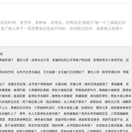
应的时间。有空间，有粮食，有用品，利用这些“超能力”做一个三观端正的
。做了她上辈子一直想要做但是做不到的。胜利糙汉回归，福妻糙汉相爱斗
说
青她军婚了
重生七零：知青在北大荒
穿越四合院之开局落户四合院
影视世界从小舍得开始
边
弃妇有空间
在年代文里当极品
天灾侵袭：女王她刀已经磨好了
重生八零：医世学霸女神
带着
陷了
直播玄学赶海：反手捞个男模海神
京夏未眠
穿越七零，随军后我成团宠了
蜀地酱事
穿
仲夏夜吻
春潮不眠
七零藏孕肚离婚，禁欲大佬急红眼
带着爸妈穿年代，离婚被大佬娇宠
随母改
十级的我，速成富婆
挺孕肚寻夫随军，被禁欲大佬爆宠
暗藏新婚
海岛随军孕吐，禁欲大佬心疼坏
入职地府当法官，死了都还要上班
陆总请跪好，夫人和崽不要你了
娇夜欲欢
随军北大荒，绝嗣军
不上心，离婚后日日求合
六零娇娇吃瓜忙，钓系大佬宠上瘾
欲潮失控
重回七零，我有颜有钱有空
灰后被盯上了
傅爷，夫人又挺孕肚去抢功德了
相亲被截胡？死对头哥哥喊我宝宝
八零退婚嫁糙
团宠
黑莲花替身网恋后，继承者任我撩
贵族学院小撩精，疯批权贵追着亲
亲妈可是真千金，反
场
真千金假军婚后，靠玄学成为团宠
我的剑尊，从书里跑出来杀我？
在贵校女主身后捡漏，我成
恶媳被离婚，科研大佬悔疯了
七零闪婚随军，恶村姑被大佬亲哭
心声暴露后，大佬凭实力带飞全