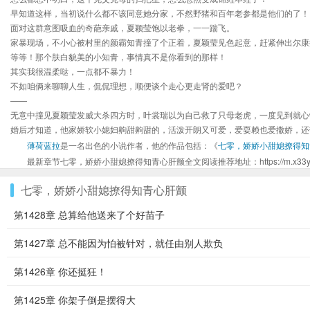
早知道这样，当初说什么都不该同意她分家，不然野猪和百年老参都是他们的了！
面对这群意图吸血的奇葩亲戚，夏颖莹饱以老拳，一一踹飞。
家暴现场，不小心被村里的颜霸知青撞了个正着，夏颖莹见色起意，赶紧伸出尔康
等等！那个肤白貌美的小知青，事情真不是你看到的那样！
其实我很温柔哒，一点都不暴力！
不如咱俩来聊聊人生，侃侃理想，顺便谈个走心更走肾的爱吧？
——
无意中撞见夏颖莹发威大杀四方时，叶裳瑞以为自己救了只母老虎，一度见到就心
婚后才知道，他家娇软小媳妇齁甜齁甜的，活泼开朗又可爱，爱耍赖也爱撒娇，还
薄荷蓝拉
是一名出色的小说作者，他的作品包括：《
七零，娇娇小甜媳撩得知
最新章节七零，娇娇小甜媳撩得知青心肝颤全文阅读推荐地址：https://m.x33yq.org/x
七零，娇娇小甜媳撩得知青心肝颤
第1428章 总算给他送来了个好苗子
第1427章 总不能因为怕被针对，就任由别人欺负
第1426章 你还挺狂！
第1425章 你架子倒是摆得大