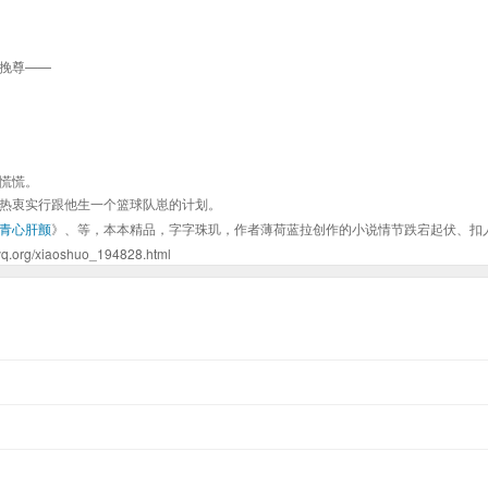
挽尊——
慌慌。
热衷实行跟他生一个篮球队崽的计划。
青心肝颤
》、等，本本精品，字字珠玑，作者薄荷蓝拉创作的小说情节跌宕起伏、扣
iaoshuo_194828.html