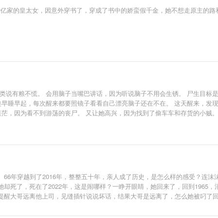
，润华亿家的皇太女，因意外穿书了，穿成了书中的娇蛮假千金，她不想走原主的
类说有粮不慌。 会用脑子当嘴巴讲话，因为听说脑子不用会生锈。 尸生目标是
类早睡早起，每次醒来都要照镜子看看自己漂亮脑子还在不在。 这天醒来，发
茫，因为看不到游荡的丧尸。 又让她高兴，因为找到了偷车车和存货的小贼。 
后，然后随军了。 开启了让人啼笑皆非的生活技能学习之旅。 学着学着，谢临
什么？傻子会用海水分离出淡水？” 谢临冷笑，“谁傻？有本事，你们来？” 他媳
66年穿越到了2016年，整整五十年，亲人成了历史，是怎么样的感受？连
却死了，死在了2022年，这是闹哪样？一睁开眼睛，她回来了，回到1965
提醒大哥远离他上司，见缝插针说说坏话，结果大哥是远离了，怎么她被叼了