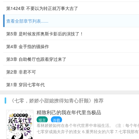
第1424章 不要以为转正就万事大吉了
查看全部章节列表......
第5章 是时候发挥奥斯卡影后的演技了！
第4章 金手指的骚操作
第3章 自助餐厅也跟着穿过来了
第2章 非君不可
第1章 穿回七零年代
《七零，娇娇小甜媳撩得知青心肝颤》推荐
精致利己的我在年代里当极品
现言
连载
看林娇娇如何在各个年代世界中幸福生活。（注：每个年代文
七零穿成抛夫弃子的渣女 6.重男轻女的六零 7.七零我