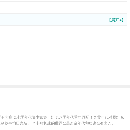
【展开+】
 2.七零年代资本家娇小姐 3.八零年代重生原配 4.九零年代对照组 5.
新，其余故事均已完结。 本书所构建的世界全是架空年代和历史会有出入。