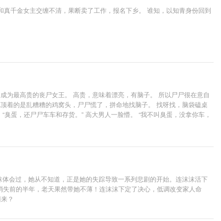
路和真千金女主交缠不清，果断卖了工作，报名下乡。 谁知，以知青身份回到
成为最高贵的丧尸女王。 高贵，意味着漂亮，有脑子。 所以尸尸很在意自
现顶着的是乱糟糟的鸡窝头，尸尸慌了，拼命地找脑子。 找呀找，脑袋磕桌
“臭蛋，还尸尸车车和存货。” 高大男人一脸懵。 “我不叫臭蛋，没拿你车，
发现小媳妇不仅聪明还很厉害。 鼻子赛军犬，视力会转弯，耳朵堪比顺风
妇会的可不仅这些。 会画武力值超强的装备。 还能造做饭打扫带小孩的机器
沫沫体会过，她从不知道，正是她的失踪导致一系列悲剧的开始。连沫沫活下
，消失前的半年，老天果然带她不薄！连沫沫下定了决心，低调改变家人命
回来？