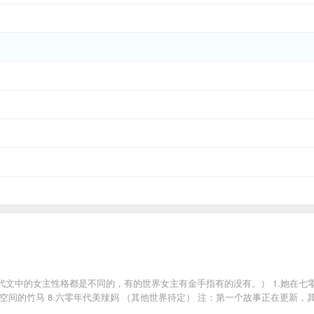
中的女主性格都是不同的，有的世界女主有金手指有的没有。） 1.她在七零有大病
那有空间的竹马 8.六零年代美辣妈 （其他世界待定） 注：第一个故事正在更