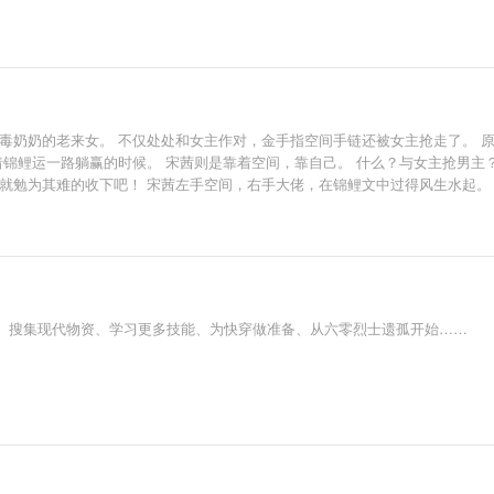
恶毒奶奶的老来女。 不仅处处和女主作对，金手指空间手链还被女主抢走了。 
着锦鲤运一路躺赢的时候。 宋茜则是靠着空间，靠自己。 什么？与女主抢男
就勉为其难的收下吧！ 宋茜左手空间，右手大佬，在锦鲤文中过得风生水起。
、搜集现代物资、学习更多技能、为快穿做准备、从六零烈士遗孤开始……