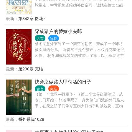
蛇带走，幸亏系统还给她补偿空间，让她在兽世也能
快乐但不合时宜的维持容貌~ 而某位励志于让伴侣只
有他一兽的大蛇虎视眈眈，矜矜业业狩猎、种田、纺
最新：
第342章 撒花～
织、揍人，让她过上快乐的躺平生活~
穿成猎户的替嫁小夫郎
古言
连载
杨冬湖意外穿到了一个架空的朝代，变成了一个即将
被卖掉的哥儿。 听说买主是个猎户，不仅是克星还很
凶悍。 杨冬湖战战兢兢的被带回了家，以为就要过苦
日子了。 哪成想冷脸的猎户一心只想和他好好过日
子。 而且说好的凶悍呢，碰碰手就脸红的是谁啊。 猎
最新：
第290章 完结
户身高腿长一身腱子肉，妥妥的古代版 180+黑皮体育
生。 杨冬湖极力压制住嘴角的笑容，这哪是克星，这
快穿之做路人甲苟活的日子
明明是久旱逢甘霖啊。
古言
完结
｛第一个世界—甄嬛传｝｛第二个世界盗墓笔记，从
老九门开始｝ 张若琪死了，身为修仙门派的外门路人
甲，在天之骄子们争夺宝物大打出手时被波及，宝物
爆炸，天之骄子们没事，没有光环又修为低下的她被
碎片砸中直接无了。空间震荡中，带有时空之力的空
最新：
番外系统1026
间碎片裹挟着张若琪的灵魂开启了时空之旅！！ 这是
个慢节奏苟文，主角虽然修仙，但是并不会大杀四
大喜事！九代生男的沈家生了女娃