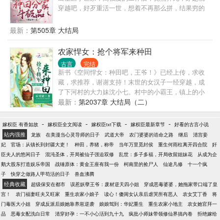
穿越吧，好歹重活一世，想着不再那么拼，结果穷的
叮当响，上有包子爹娘懦弱姐姐，下有年幼弟弟，还
要面对一大家子极品亲戚，幸好附带空间一枚，好吧
最新：
第505章 大结局
既来之，则安之，看她如何一步一步往上爬，荒山野
岭的，这男人不会死翘翘了，看你长得帅，顺便救你
农家悍女：抢个将军来种田
一命，本想着能知恩图报，没想到他居然要以身相
古言
完结
报……
新书《空间悍女：种田吧，王爷！》已经上传，求收
藏，求推荐，谢谢支持！末世的女汉子一经穿越，成
了下河村的大力妹沈小七。村中的小霸王，镇上的小
地痞，城里的小纨绔，这些当然是被打服在她的手
最新：
第2037章 大结局（二）
下。极品？不好意思，本姑娘没时间跟你闹，拳头大
才是硬道理。别浪费姑娘我的时间，本姑娘抢相公去
-
-
-
-
嫁权臣 有香如故
嫁权臣全文阅读
嫁权臣txt下载
嫁权臣最新章节
好看的古言小说
了。嗳，前面那个汉子，嫁我可好？群号：
站内强推
龙族
在美漫当心灵导师的日子
武道大帝
农门婆婆的诰命之路
继后
清宫妾
妃
官场：从镇长到封疆大吏！
种田，养猪，称帝
当年万里觅封侯
重生何雨柱离开四合院
奸
臣夫人的悠闲日子
混沌圣体，开局被仙子强迫双修
乱世：多子多福，开局收留姐妹花
从成为企
鹅大股东打造娱乐帝国
战锤原体：黄金王座有我一份
柯南里的捡尸人
仙途凡修
十一个疯
子
快穿之做路人甲苟活的日子
兽血沸腾
经典收藏
超级保安在都市
误惹妖孽王爷：废材逆天四小姐
穿成恶毒婆婆，她拖家带口端了皇
宫！
农门福妻旺夫又旺家
重生农家小娘子
读心！傻闺女认亲后虐哭所有恶人
农女艾丁香
将
门毒医大小姐
穿成反派后娘她靠养崽逆袭
娘娘驾到：华妃重生
重生农家小地主
农女她官拜一
品
恶毒女配洗白日常
清穿好孕：一不小心活到九十九
疯批小师妹带领修仙界搞内卷
拒绝嫁给