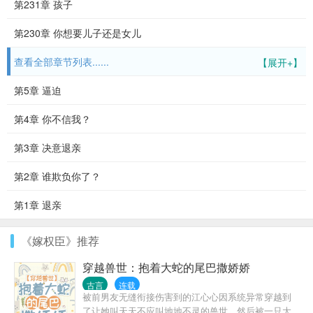
第231章 孩子
第230章 你想要儿子还是女儿
查看全部章节列表......
【展开+】
第5章 逼迫
第4章 你不信我？
第3章 决意退亲
第2章 谁欺负你了？
第1章 退亲
《嫁权臣》推荐
穿越兽世：抱着大蛇的尾巴撒娇娇
古言
连载
被前男友无缝衔接伤害到的江心心因系统异常穿越到
了让她叫天天不应叫地地不灵的兽世，然后被一只大