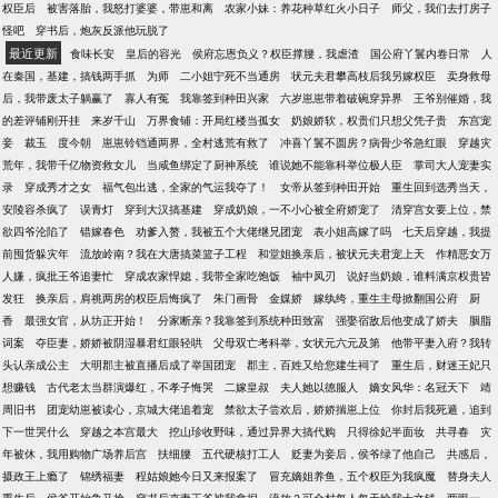
权臣后
被害落胎，我怒打婆婆，带崽和离
农家小妹：养花种草红火小日子
师父，我们去打房子
怪吧
穿书后，炮灰反派他玩脱了
最近更新
食味长安
皇后的容光
侯府忘恩负义？权臣撑腰，我虐渣
国公府丫鬟内卷日常
人
在秦国，基建，搞钱两手抓
为师
二小姐宁死不当通房
状元夫君攀高枝后我另嫁权臣
卖身救母
后，我带废太子躺赢了
寡人有冤
我靠签到种田兴家
六岁崽崽带着破碗穿异界
王爷别催婚，我
的差评铺刚开挂
来岁千山
万界食铺：开局红楼当孤女
奶娘娇软，权贵们只想父凭子贵
东宫宠
妾
裁玉
度今朝
崽崽铃铛通两界，全村逃荒有救了
冲喜丫鬟不圆房？病骨少爷急红眼
穿越灾
荒年，我带千亿物资救女儿
当咸鱼绑定了厨神系统
谁说她不能靠科举位极人臣
掌司大人宠妻实
录
穿成秀才之女
福气包出逃，全家的气运我夺了！
女帝从签到种田开始
重生回到选秀当天，
安陵容杀疯了
误青灯
穿到大汉搞基建
穿成奶娘，一不小心被全府娇宠了
清穿宫女要上位，禁
欲四爷沦陷了
错嫁春色
劝爹入赘，我被五个大佬继兄团宠
表小姐高嫁了吗
七天后穿越，我提
前囤货躲灾年
流放岭南？我在大唐搞菜篮子工程
和堂姐换亲后，被状元夫君宠上天
作精恶女万
人嫌，疯批王爷追妻忙
穿成农家悍媳，我带全家吃饱饭
袖中凤刃
说好当奶娘，谁料满京权贵皆
发狂
换亲后，肩祧两房的权臣后悔疯了
朱门画骨
金媒娇
嫁纨绔，重生主母掀翻国公府
厨
香
最强女官，从坊正开始！
分家断亲？我靠签到系统种田致富
强娶宿敌后他变成了娇夫
胭脂
词案
夺臣妻，娇娇被阴湿暴君红眼轻哄
父母双亡考科举，女状元六元及第
他带平妻入府？我转
头认亲成公主
大明郡主被直播后成了举国团宠
郡主，百姓又给您建生祠了
重生后，财迷王妃只
想赚钱
古代老太当群演爆红，不孝子悔哭
二嫁皇叔
夫人她以德服人
嫡女风华：名冠天下
靖
周旧书
团宠幼崽被读心，京城大佬追着宠
禁欲太子尝欢后，娇娇揣崽上位
你封后我死遁，追到
下一世哭什么
穿越之本宫最大
挖山珍收野味，通过异界大搞代购
只得徐妃半面妆
共寻春
灾
年被休，我用购物广场养后宫
扶细腰
五代硬核打工人
贬妻为妾后，侯爷绿了他自己
共感后，
摄政王上瘾了
锦绣福妻
程姑娘她今日又来报案了
冒充嫡姐养鱼，五个权臣为我疯魔
替身夫人