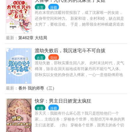
方，进入请慎重
古言
连载
死在末世的沈暖转世投胎了，成了沈家唯一的女娃，
还身带空间和神力。 新家和谐，全村和睦，缺点就是
太穷了，要啥没啥。 于是，她带领全村种粮建房造农
场，打造最美最富小山村，让所有人都卷起来。 但是
在致富的路上，她总能捡到一些乱七八糟的人，这些
最新：
第462章 大结局
人摇身一变全成了大佬。 河边捡到的傻叔叔是天下第
一神厨：“丫头，来，我教你做菜，咦？你做的菜居然
渡劫失败后，我沉迷宅斗不可自拔
比我的还好吃！还是你来教我做菜吧！” 路上捡到的糟
古言
完结
老头是第一神医：“孩子，你天赋异禀，适合学医，
渡劫失败，邵秋实重生回八岁。 此时末法时代，灵气
啥？你会医术，还会手术，拿我当挡箭牌！！” 山崖下
稀薄，除非在洞天福地或有符篆丹药不能引气入体。
捡到的失忆公子是第一首富：“小姑娘，你救了我，我
邵秋实以女使的身份进入傅家，一心一意借助傅府地
送你千两黄金，啊？你怎么会有我的卖身契？” 破庙门
下灵脉重登修仙路。 可逐渐的，邵秋实发现情况有点
口捡来的乞丐是上等国战神：“小豆芽，你根骨奇佳，
不对劲。 为什么扇巴掌能引气入体？ 为什么砸玉佩能
最新：
番外 我的师尊（三）
我要收你为徒！啊啊啊！你个女娃子哪来这么大力，
获得鸿运？ 为什么杀娘子能获得真灵？ 还有这个什么
别打了，要飞了！” 还有那个从山里捡来的小男孩，竟
系统，为什么能炼出道德金光万物母气？ 也有人跟她
快穿：男主日日娇宠太疯狂
被她养成了一代君王，还要拐她回家当媳妇儿！
一样是重生的？穿越而来夺舍的元婴大能简直要按打
古言
连载
算？气运之子也是多得数不胜数？还有锦鲤团宠真假
苏夭夭：我能有什么坏心思？我只是想给他们一个
千金？ 而她只要牵扯其中就能获得异宝机缘？ 邵秋实
家.... 主线任务：穿梭各个世界，给那些万年单身的男
终于不得不相信，这一世，无需禁地历练拼死搏杀，
主们送老婆。（伪） 穿梭各个世界，跟男主的各个切
只需在后宅扯扯头花就能提升修为。 在修为快速提升
片化身谈恋爱（真） 世界一：惊艳武林的正道少宗