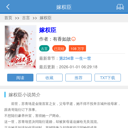
嫁权臣
首页
>>
古言
>>
嫁权臣
嫁权臣
作者：
有香如故
古言
已完结
108 万字
最新章节：
第234章 一生一世
最后更新：2026-01-01 06:29:18
阅读
收藏
推荐
TXT下载
嫁权臣小说简介
前世，苏青珞是金陵首富之女，父母早逝，她不得不投奔京城外祖母家，
跟表哥陆衍订下亲事。
不想陆衍豢养外室，害得她一尸两命。
这一世，苏青珞坚决同陆衍退婚，却被舅母逼迫嫁给无良混混。
正当她不知该如何是好时，首辅陆衡之却突然提议同她假成亲。