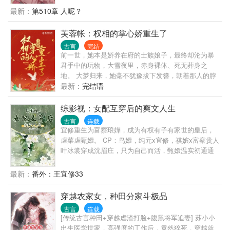
的过程中，邵秋实更惊讶地发现，她成功地……入魔
主？我要你夜夜爬床！ 世界二：末日重生归来的大魔
最新：
第510章 人呢？
了。 曾是修仙第一人，宅斗也是第一人。 修仙我是专
王？我要你视我如珍宝！ 世界三：高冷禁欲的总裁哥
业的，宅斗也是专业的。
哥？咱们没有血缘关系，不如我当你老婆吧！ 世界
芙蓉帐：权相的掌心娇重生了
四：修无情道的绝色师兄？我....等等，你是不是拿错
古言
完结
剧本了，怎么开始反向攻略我了？？ 世界五：.....
前一世，她本是娇养在府的士族娘子，最终却沦为暴
君手中的玩物，大雪夜里，赤身裸体、死无葬身之
地。 大梦归来，她毫不犹豫拔下发簪，朝着那人的脖
颈扎去，既然要血债血偿，那么就从此刻开始......
最新：
完结语
综影视：女配互穿后的爽文人生
古言
连载
宜修重生为富察琅嬅，成为有权有子有家世的皇后，
虐菜虐甄嬛。 CP：鸟嬛，纯元x宜修，祺嫔x富察贵人
叶冰裳穿成沈眉庄，只为自己而活，甄嬛温实初通通
闪开。 安陵容魂穿盛墨兰，不受宠嫡女成为受宠庶
女，一身技能心机无处安放。 富察琅嬅穿成宜修，这
最新：
番外：王宜修33
把高端局，摆烂。
穿越农家女，种田分家斗极品
古言
连载
[传统古言种田+穿越虐渣打脸+腹黑将军追妻] 苏小小
出生医学世家，高强度的工作后，竟然猝死，穿越就