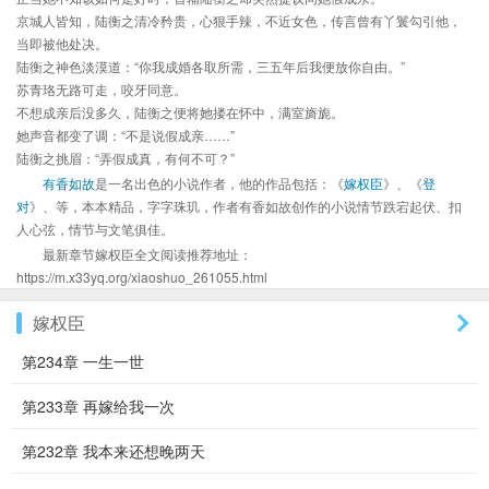
京城人皆知，陆衡之清冷矜贵，心狠手辣，不近女色，传言曾有丫鬟勾引他，
当即被他处决。
陆衡之神色淡漠道：“你我成婚各取所需，三五年后我便放你自由。”
苏青珞无路可走，咬牙同意。
不想成亲后没多久，陆衡之便将她搂在怀中，满室旖旎。
她声音都变了调：“不是说假成亲……”
陆衡之挑眉：“弄假成真，有何不可？”
有香如故
是一名出色的小说作者，他的作品包括：《
嫁权臣
》、《
登
对
》、等，本本精品，字字珠玑，作者有香如故创作的小说情节跌宕起伏、扣
人心弦，情节与文笔俱佳。
最新章节嫁权臣全文阅读推荐地址：
https://m.x33yq.org/xiaoshuo_261055.html
嫁权臣
第234章 一生一世
第233章 再嫁给我一次
第232章 我本来还想晚两天