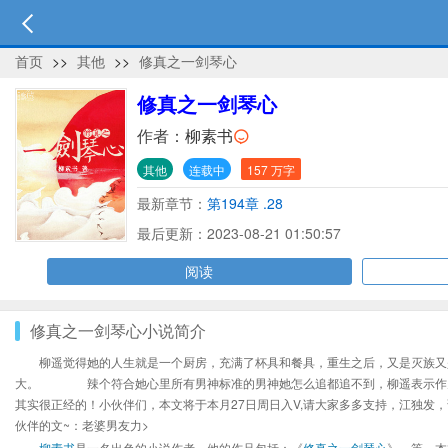
首页
>>
其他
>>
修真之一剑琴心
修真之一剑琴心
作者：
柳素书
其他
连载中
157 万字
最新章节：
第194章 .28
最后更新：2023-08-21 01:50:57
阅读
修真之一剑琴心小说简介
柳遥觉得她的人生就是一个厨房，充满了杯具和餐具，重生之后，又是灭族
大。 辣个符合她心里所有男神标准的男神她怎么追都追不到，柳遥表示作
其实很正经的！小伙伴们，本文将于本月27日周日入V,请大家多多支持，江
伙伴的文~：老婆男友力>
柳素书
是一名出色的小说作者，他的作品包括：《
修真之一剑琴心
》、等，本