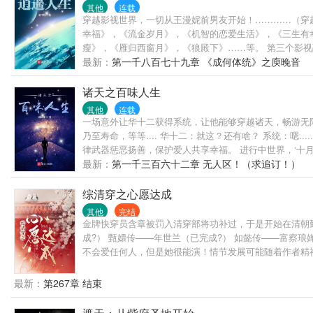
其他
连载
穿越影视世界，一切从王漫妮前男友开始！…………（穿越
幸福》，《流金岁月》，《机智的恋爱生活》，《三生有
瘦》，《雁归西窗月》，《狼殿下》……等。 第三个影
最新：
第一千八百七十九章 《成何体统》之庾晚音
诸天之百味人生
其他
连载
一场意外让华十二获得系统，让他能够穿越诸天，畅游无
乃至寿命，等等.... 华十二：就这？还有啥？ 系统：嗯..
律武器惩恶扬善，保护爱人共享幸福。 进行中世界，‘十月围城
最新：
第一千三百六十二章 无人区！（求追订！）
综清穿之心愿达成
其他
完结
金牌快穿员含章被罚入清穿部将功补过，于是开始在清朝勤
成?） 甄嬛传——年世兰（已完成?） 如懿传——富察
不会爱任何人，但是她很能演！情节发展可能随着作者精
最新：
第267章 结束