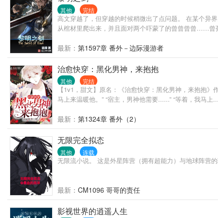
其他
完结
高文穿越了，但穿越的时候稍微出了点问题。 在某个异
从棺材里爬出来，并且面对两个吓蒙了的曾曾曾曾……曾
最新：
第1597章 番外－边际漫游者
治愈快穿：黑化男神，来抱抱
其他
完结
【1v1，甜文】原名：《治愈快穿：黑化男神，来抱抱》
马上来温暖他。” “宿主，男神他需要......” “等着，我马上
最新：
第1324章 番外（2）
无限完全拟态
其他
连载
无限流小说。 这是外星阵营（拥有超能力）与地球阵营
最新：
CM1096 哥哥的责任
影视世界的逍遥人生