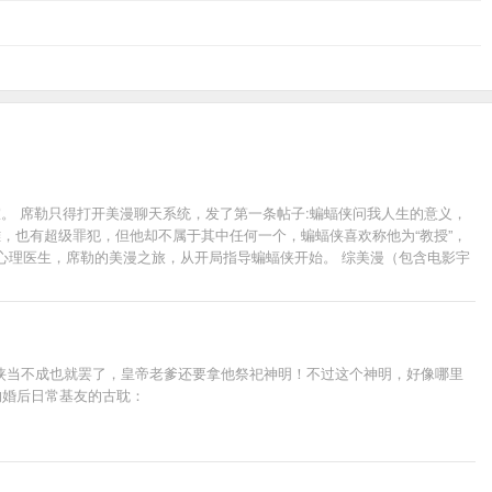
。 席勒只得打开美漫聊天系统，发了第一条帖子:蝙蝠侠问我人生的意义，
，也有超级罪犯，但他却不属于其中任何一个，蝙蝠侠喜欢称他为“教授”，
侠的心理医生，席勒的美漫之旅，从开局指导蝙蝠侠开始。 综美漫（包含电影宇
正在改了！）
侠当不成也就罢了，皇帝老爹还要拿他祭祀神明！不过这个神明，好像哪里
的婚后日常基友的古耽：