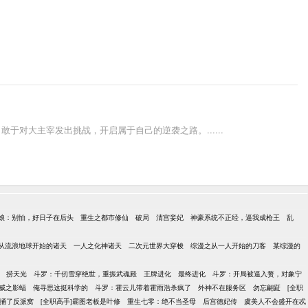
对大主宰发出挑战，开启属于自己的逆袭之路。......
娘：别怕，好日子在后头
重生之都市修仙
破局
清宫妾妃
神豪系统不正经，逼我成枪王
乱
从流浪地球开始的诸天
一人之化神诸天
二次元世界大穿梭
综漫之从一人开始的刀客
某综漫的
捞天光
斗罗：千仞雪穿绝世，重振武魂殿
王牌进化
最终进化
斗罗：开局被逼入赘，对象宁
威之影蝠
俺寻思这挺科学的
斗罗：霍云儿带着霍雨浩杀疯了
外神不在服务区
勿忘翩跹
[全职
捅了反派窝
[全职高手]霸图老板是叶修
重生七零：绝不当圣母
后宫德妃传
虞美人不会盛开在忒