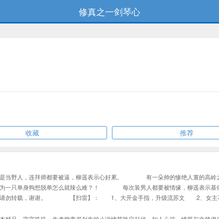
修真之一剑琴心
收藏
推荐
又是当野人，连拜师都要被逼，柳遥表示心好累。 有一朵帅的惨绝人寰的高岭之
为一只单身狗想脱单怎么就辣么难？！ 每次装男人都要被情缘，柳遥表示基
独发，请勿转载，谢谢。 【扫雷】： 1、大开金手指，升级流苏文 2、女主不
本精品，字字珠玑，作者柳素书创作的小说情节跌宕起伏、扣人心弦，情节与文笔俱