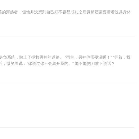
整的穿越者，但他并没想到自己好不容易成功之后竟然还需要带着这具身体
负系统，踏上了拯救男神的道路。 “宿主，男神他需要温暖！” “等着，我
拿着刀，步步靠近，微笑着说：“你说过你不会离开我的。” 能不能把刀放下说话？