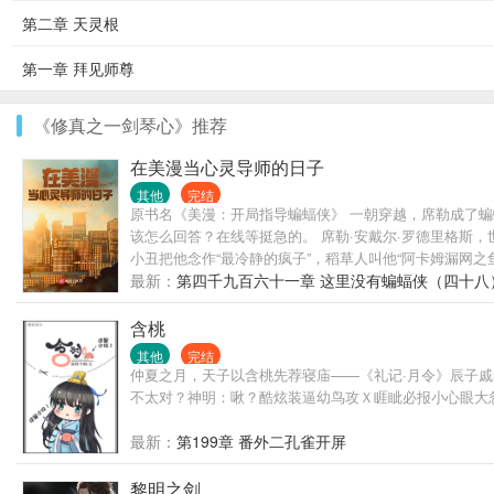
第二章 天灵根
第一章 拜见师尊
《修真之一剑琴心》推荐
在美漫当心灵导师的日子
其他
完结
原书名《美漫：开局指导蝙蝠侠》 一朝穿越，席勒成了蝙
该怎么回答？在线等挺急的。 席勒·安戴尔·罗德里格斯
小丑把他念作“最冷静的疯子”，稻草人叫他“阿卡姆漏网之
宙），DC漫威及其他漫画，不虐主，配角不降智。 （
最新：
第四千九百六十一章 这里没有蝙蝠侠（四十八
含桃
其他
完结
仲夏之月，天子以含桃先荐寝庙——《礼记·月令》辰子
不太对？神明：啾？酷炫装逼幼鸟攻Ｘ睚眦必报小心眼大
最新：
第199章 番外二孔雀开屏
黎明之剑