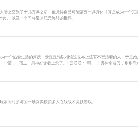
界大陆上空飘了十几万年之后，他觉得自己可能需要一具身体才算是成为一个完
孙女。 以及一个即将迎来纪元终结的世界。
作为一个热爱生活的河妖，云泛泛难以相信这世界上还有不想活着的人，于是她身
......” “宿......宿主，男神好像看上您了。” 云泛泛：“啊......” 男神
的玩家同时参与的一场真实模拟多人在线战术竞技游戏。