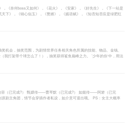
》，《奈何boss又如何》，《花火》，《安家》，《好先生》，《下一站是
试天下》，《锦心似玉》，《赘婿》，《嫣语赋》，《知否知否应是绿肥红
抽奖机会，抽奖范围，为剧情世界任务相关角色所属的技能、物品、金钱、
暴揍巴爵士（我打架带个球怎么了！），抽奖获得鲨鱼巅峰之力。 ’少年的你‘中，用法
容（已完成?） 甄嬛传——曹琴默（已完成?） 如懿传——阿箬（已完
创原剧主角团，情节会穿插作者私设，如介意可退出哦。 PS：女主大概率