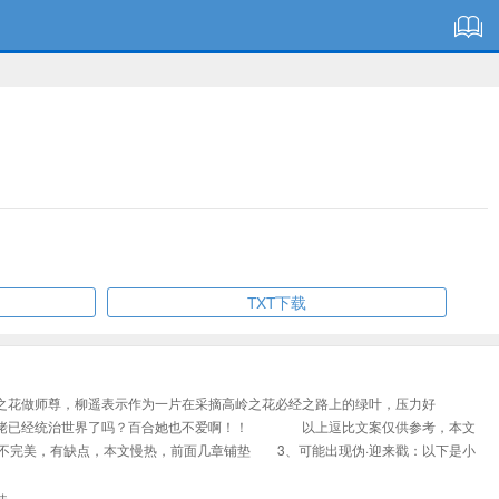
TXT下载
花做师尊，柳遥表示作为一片在采摘高岭之花必经之路上的绿叶，压力好
佬已经统治世界了吗？百合她也不爱啊！！ 以上逗比文案仅供参考，本文
完美，有缺点，本文慢热，前面几章铺垫 3、可能出现伪·迎来戳：以下是小
佳。