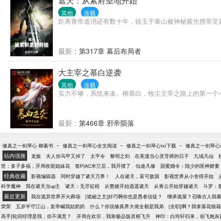
遮天：从紫府圣地开始
其他
连载
距离青帝道消还有数十年，徐玉于泰山被神秘紫光携带至
最新：
第317章 幕后布局者
大主宰之慕白逆袭
其他
连载
实力不够，系统来凑。柳慕白，牧尘主宰之路上的第一个小
最新：
第466章 邪帝陨落
-
-
-
修真之一剑琴心 柳素书
修真之一剑琴心全文阅读
修真之一剑琴心txt下载
修真之一剑琴心
站内强推
龙族
夫人你马甲又掉了
太平令
黎明之剑
在美漫当心灵导师的日子
九域凡仙
世：多子多福，开局收留姐妹花
签约AC米兰后，我开摆了
仙途凡修
甜蜜婚令：陆少的医神娇妻
经典收藏
影视编辑器
同时穿越了诸天万界！
人在诸天，富可敌国
影视世界从小舍得开始
科学魔神
我在诸天当up主
诸天：无尽征程
从赘婿开始逍遥诸天
从青云开始穿越诸天
斗罗：
最近更新
我在诡异世界开火葬场
[诡秘之主]好巧啊你也是愚者信徒？
继承诡屋？召唤古人我
荣荣
五岁半守江山，皇帝喊我姑奶奶
什么？你说修真界大佬全都是我弟
[全职]啊？我拿落花狼
高手]轮回经理是我，你不满意？
开局合欢宗，我靠极品饭灵根飞升
神印：白玲轩归来，创飞炮灰