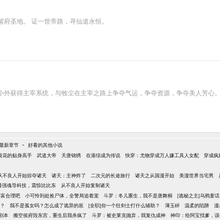
紫府圣地。 证一世帝路，寻仙道永恒。
外获得主宰系统，与牧尘在主宰之路上争夺气运，争夺资源，争夺美人芳心。敢于
-
最新章节
好看的其他小说
校花的贴身高手
武道大帝
天唐锦绣
在港综成为传说
快穿：尤物穿成万人嫌工具人女配
穿成疯
从不良人开始掠夺诸天
诸天：主神炸了
二次元的长途旅行
诸天之从国漫开始
美漫世界当宅男
最强魂导科技，震惊比比东
从不良人开始复制诸天
暴富合理吧
小可怜到处捡尸体，全警局追着宠
斗罗：冬儿重生，我不是唐舞桐
[诡秘之主]乌鸦童话
藉？
我不是孤女吗？怎么成了诡异的崽
[全职]你一个狂剑士打什么辅助？
薄玉碎
温柔的陷阱
漫
剧本
搬空侯府毁东宫，重生后我杀疯了
斗罗：被史莱克抛弃，我复仇成神
神印：给阿宝找爹，误