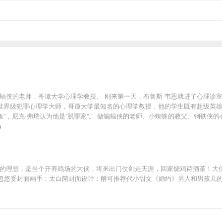
蝠侠的老师，哥谭大学心理学教授。 刚来第一天，布鲁斯·韦恩就进了心理诊室
，世界级犯罪心理学大师，哥谭大学最知名的心理学教授，他的学生既有超级英雄
鱼”，尼克·弗瑞认为他是“脱罪家”。 做蝙蝠侠的老师、小蜘蛛的教父、钢铁
别在意书名！不是工作室文！不是聊天群！系统没啥存在感！正准备改名了！真的
）
戚的理想，是当个开养鸡场的大侠，将来出门仗剑走天涯，回家烧鸡诗酒茶！大
忽悠受封面画手：太白菌封面设计：酥可推荐代小甜文《婚约》男人和男孩儿