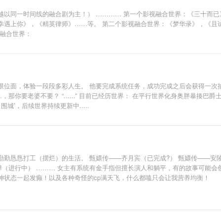
以同一时间线的融合剧为主！） ………… 第一个影视融合世界：《三十而已
幸遇上你》，《精英律师》……等。 第二个影视融合世界：《梦华录》，《且
视融合世界：
限位面，体验一段段多彩人生。 他要完成系统任务，成功完成之后会获得一次
....，那你要老婆不要？ “......” 目前已经历世界： 在平行世界化身奥胖
’，后续世界持续更新中.....
勤恳恳打工（摆烂）的生活。 甄嬛传——齐月宾（已完成?） 甄嬛传——安陵
琅嬅（进行中） ……… 女主有系统有金手指但擅长演人和躺平，有的故事可能会
神状态一起发癫！以及各种奇怪的cp满天飞，什么都嗑只会让我营养均衡！