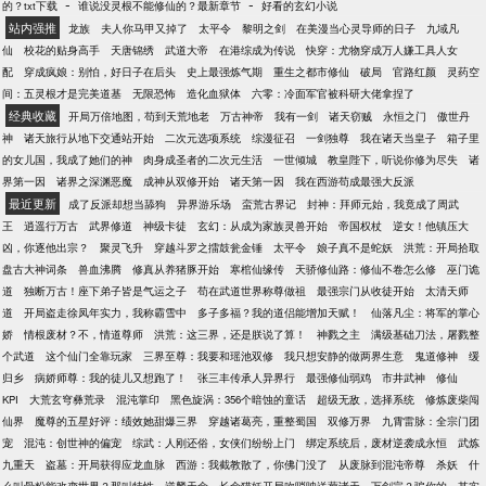
-
-
的？txt下载
谁说没灵根不能修仙的？最新章节
好看的玄幻小说
里已经烂大街了。 私服版简介： 读者们谁懂啊？ 这
站内强推
龙族
夫人你马甲又掉了
太平令
黎明之剑
在美漫当心灵导师的日子
九域凡
词条面板抽风了，经常给我复制一些奇奇怪怪的词
仙
校花的贴身高手
天唐锦绣
武道大帝
在港综成为传说
快穿：尤物穿成万人嫌工具人女
条，什么翻墙高手、妇女之友、画圈圈诅咒、一摸就
配
穿成疯娘：别怕，好日子在后头
史上最强炼气期
重生之都市修仙
破局
官路红颜
灵药空
升天、瞪眼就腿软等根本不是我复制的。 没办法，我
间：五灵根才是完美道基
无限恐怖
造化血狱体
六零：冷面军官被科研大佬拿捏了
可是正经人，全赐予我的教徒吧，毕竟养成也是需要
经典收藏
开局万倍地图，苟到天荒地老
万古神帝
我有一剑
诸天窃贼
永恒之门
傲世丹
下本钱。 可恶，我赐予她们词条，她们怎么越来越不
神
诸天旅行从地下交通站开始
二次元选项系统
综漫征召
一剑独尊
我在诸天当皇子
箱子里
对劲？
的女儿国，我成了她们的神
肉身成圣者的二次元生活
一世倾城
教皇陛下，听说你修为尽失
诸
界第一因
诸界之深渊恶魔
成神从双修开始
诸天第一因
我在西游苟成最强大反派
最近更新
成了反派却想当舔狗
异界游乐场
蛮荒古界记
封神：拜师元始，我竟成了周武
王
逍遥行万古
武界修道
神级卡徒
玄幻：从成为家族灵兽开始
帝国权杖
逆女！他镇压大
凶，你逐他出宗？
聚灵飞升
穿越斗罗之擂鼓瓮金锤
太平令
娘子真不是蛇妖
洪荒：开局拾取
盘古大神词条
兽血沸腾
修真从养猪豚开始
寒棺仙缘传
天骄修仙路：修仙不卷怎么修
巫门诡
道
独断万古！座下弟子皆是气运之子
苟在武道世界称尊做祖
最强宗门从收徒开始
太清天师
道
开局盗走徐凤年实力，我称霸雪中
多子多福？我的道侣能增加天赋！
仙落凡尘：将军的掌心
娇
情根废材？不，情道尊师
洪荒：这三界，还是朕说了算！
神戮之主
满级基础刀法，屠戮整
个武道
这个仙门全靠玩家
三界至尊：我要和瑶池双修
我只想安静的做两界生意
鬼道修神
缓
归乡
病娇师尊：我的徒儿又想跑了！
张三丰传承人异界行
最强修仙弱鸡
市井武神
修仙
KPI
大荒玄穹彝荒录
混沌掌印
黑色旋涡：356个暗蚀的童话
超级无敌，选择系统
修炼废柴闯
仙界
魔尊的五星好评：绩效她甜爆三界
穿越诸葛亮，重整蜀国
双修万界
九霄雷脉：全宗门团
宠
混沌：创世神的偏宠
综武：人刚还俗，女侠们纷纷上门
绑定系统后，废材逆袭成永恒
武炼
九重天
盗墓：开局获得应龙血脉
西游：我截教散了，你佛门没了
从废脉到混沌帝尊
杀妖
什