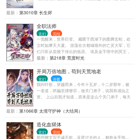
时代，黑暗大动乱时代，万灵皆寂时代…… 陈浔穿越
到浩瀚无垠的修仙界，觉醒长生系统，竟然还送了一
最新：
第3010章 长生烬
头长生灵兽为伴。 我陈浔对打打杀杀没有兴趣，也不
想招惹任何人，只想带着老牛看遍世间繁华。 一个不
全职法师
经意，他露出了腰间的三把开山斧，又一个不经意，
玄幻
完结
露出了那十六块腹肌。 他缓缓戴上了悍匪头套，露出
一觉醒来，世界巨变。 藏匿于西湖下的图腾玄蛇，屹
阴沉微笑：“我陈浔和老牛最讲道理。” 整个诸天万界
立时如摩天大厦。 游荡在古都城墙外的亡灵大军，它
颤抖了，他套……套上了。 一个炼气期的火球术突然
们只听从皇陵下传出的低语。 埃及金字塔中的冥王，
被激发，像是被加成了数千上万倍，无尽业火燃尽天
它和它的部众始终觊觎着东方大地！ 伦敦有着伟大的
最新：
第218章 荒度时光
穹，万灵寂灭…… “阁下虽然很强，但还不足以让我用
驯龙世家。 希腊帕特农圣山上，有神女祈福。 威尼斯
出第三把开山斧。” —尼古拉斯悍匪，陈浔。
被誉为水系魔法之都。 奈斯卡巨画从沉睡中苏醒。 贺
开局万倍地图，苟到天荒地老
兰山风与雨侵蚀出的岩纹，组成一只眼，山脊是眶，
玄幻
连载
数万年来凝视着上苍。
我叫叶歌，穿越而来，今年十五岁，十二岁那年，被
一老道，哄骗至缥缈宗，做关门弟子，说我有成仙之
资。 上山后我才知道，原来是这么个关门弟子，每天
负责关大门，和扫地，其实就是杂役弟子。 还好得
到，9999倍爆率地图系统。 弱鸡的叶歌，进图随便打
最新：
第1066章 太境守护神（大结局）
了只鸡，爆了一地装备，从此便一发不可收拾，成为
杀鸡狂魔。 没灵石了，去杀鸡，没丹药，去杀鸡，没
造化血狱体
功法，去杀鸡，总之缺什么都去打鸡。 他坚信这个爆
玄幻
完结
率，打鸡爆一切，打鸡爆顶级。
那些网文写手诚不欺，蓝星过去的人，都有金手指…