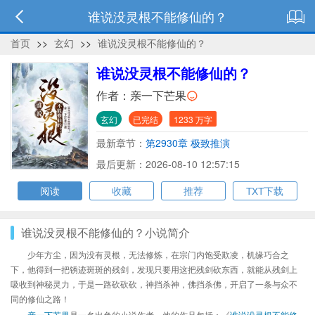
谁说没灵根不能修仙的？
首页
>>
玄幻
>>
谁说没灵根不能修仙的？
谁说没灵根不能修仙的？
作者：
亲一下芒果
玄幻
已完结
1233 万字
最新章节：
第2930章 极致推演
最后更新：2026-08-10 12:57:15
阅读
收藏
推荐
TXT下载
谁说没灵根不能修仙的？小说简介
少年方尘，因为没有灵根，无法修炼，在宗门内饱受欺凌，机缘巧合之
下，他得到一把锈迹斑斑的残剑，发现只要用这把残剑砍东西，就能从残剑上
吸收到神秘灵力，于是一路砍砍砍，神挡杀神，佛挡杀佛，开启了一条与众不
同的修仙之路！
亲一下芒果
是一名出色的小说作者，他的作品包括：《
谁说没灵根不能修