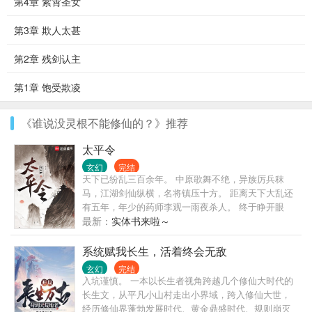
第4章 紫霄圣女
第3章 欺人太甚
第2章 残剑认主
第1章 饱受欺凌
《谁说没灵根不能修仙的？》推荐
太平令
玄幻
完结
天下已纷乱三百余年。 中原歌舞不绝，异族厉兵秣
马，江湖剑仙纵横，名将镇压十方。 距离天下大乱还
有五年，年少的药师李观一雨夜杀人。 终于睁开眼
睛，看到这人间乱世。 马蹄之下累累白骨，名将，美
最新：
实体书来啦～
人，江湖，神兵，百姓，法相。 古来唯见白骨黄沙
田！ 儒生，铁蹄踏碎；佛陀，长枪扫平！ 贫道李观
系统赋我长生，活着终会无敌
一，请这座天下赴死！
玄幻
完结
入坑谨慎。 一本以长生者视角跨越几个修仙大时代的
长生文，从平凡小山村走出小界域，跨入修仙大世，
经历修仙界蓬勃发展时代、黄金鼎盛时代、规则崩灭