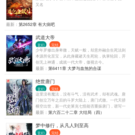
又名
最新：
第2652章 有大病吧
武道大帝
玄幻
完结
少年罗修出身卑微，天赋一般，却意外融合生死法则
本源所化至宝，从此身藏诸天生死轮，执掌轮回，开
创无上神通，成就一代大帝，傲视古今。
最新：
第6411章 大梦与血煞的合谋
绝世唐门
玄幻
完结
这里没有魔法，没有斗气，没有武术，却有武魂。唐
门创立万年之后的斗罗大陆上，唐门式微。一代天骄
横空出世，新一代史莱克七怪能否重振唐门，谱写一
曲绝世唐门之歌？ 百万年魂兽，手握日月摘星辰的死
最新：
第六百二十二章 大结局（四）
灵圣法神，导致唐门衰落的全新魂导器体系。一切的
神奇都将一一展现。 唐门暗器能否重振雄风，唐门能
梦中修行，从凡人到至高
否重现辉煌，一切尽在绝世唐门！ 【斗罗大陆II，我
玄幻
完结