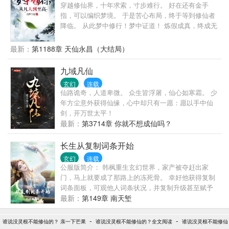
想，有这几个字就足够了吧。归来吧，唐门的兄弟姐
穿越修仙界，十年求索，寸步难行。 好在还有金手
妹】
指，可以编织梦境。 于是苦心布局，终于等到修仙者
降临。 从此梦中修行！梦中证道！ 炼假成真，终成无
上仙尊。
最新：
第1188章 天仙永昌（大结局）
九域凡仙
玄幻
连载
仙路诡奇，人道卑微。 众生皆浮屠，仙心如寒霜。 少
年方尘意外获得仙缘，心中却只有一愿：愿以手中仙
剑，开万世太平！
最新：
第3714章 你就不想成仙吗？
长生从复制词条开始
玄幻
连载
公服版简介： 韩枫重生玄幻世界，家产被夺赶出家
门，马上就要成了那路上的冻死骨。 幸好他获得复制
词条面板，可观他人词条状况，并复制升级甚至赋予
他人词条。 一根凡骨（白）→体格强壮（青）→筋骨
最新：
第149章 南天堑
不凡（蓝）→武道妖孽（红） 福缘不浅（青）→多福
多寿（蓝）→奇迹之子（红）→天道垂青（金） 随着
-
-
谁说没灵根不能修仙的？ 亲一下芒果
谁说没灵根不能修仙的？全文阅读
谁说没灵根不能修仙
词条的不断累加。 无数人求而不得的长生，在韩枫这