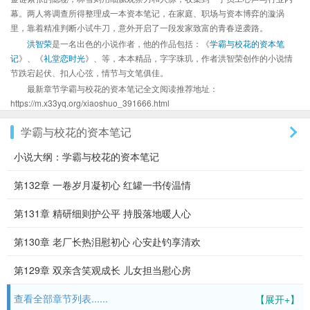
幕。两人将调查所得整理成一本资本笔记，在家庭、职场与资本博弈的漩涡
里，靠着精准判断小试牛刀，意外开启了一段发家致富的青春逆袭路。
洪智荣
是一名出色的小说作者，他的作品包括：《
学霸与校花的资本笔
记
》、《
礼堂恋时光
》、等，本本精品，字字珠玑，作者洪智荣创作的小说情
节跌宕起伏、扣人心弦，情节与文笔俱佳。
最新章节学霸与校花的资本笔记全文阅读推荐地址：
https://m.x33yq.org/xiaoshuo_391666.html
学霸与校花的资本笔记
小说大纲：学霸与校花的资本笔记
第132章 一卷岁月凝初心 红罐一书传温情
第131章 精研细则护公平 持股落地暖人心
第130章 老厂长热泪慰初心 心安赴钓享清欢
第129章 双亲含笑观成长 儿女担当慰心房
查看全部章节列表......
【展开+】