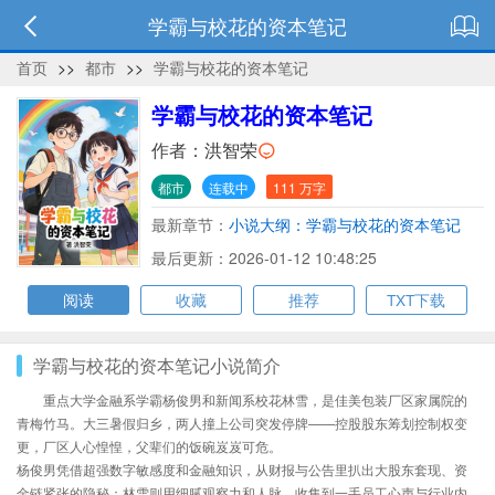
学霸与校花的资本笔记
首页
>>
都市
>>
学霸与校花的资本笔记
学霸与校花的资本笔记
作者：
洪智荣
都市
连载中
111 万字
最新章节：
小说大纲：学霸与校花的资本笔记
最后更新：2026-01-12 10:48:25
阅读
收藏
推荐
TXT下载
学霸与校花的资本笔记小说简介
重点大学金融系学霸杨俊男和新闻系校花林雪，是佳美包装厂区家属院的
青梅竹马。大三暑假归乡，两人撞上公司突发停牌——控股股东筹划控制权变
更，厂区人心惶惶，父辈们的饭碗岌岌可危。
杨俊男凭借超强数字敏感度和金融知识，从财报与公告里扒出大股东套现、资
金链紧张的隐秘；林雪则用细腻观察力和人脉，收集到一手员工心声与行业内