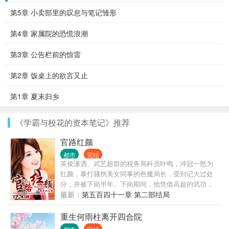
第5章 小卖部里的叹息与笔记雏形
第4章 家属院的恐慌浪潮
第3章 公告栏前的惊雷
第2章 饭桌上的欲言又止
第1章 夏末归乡
《学霸与校花的资本笔记》推荐
官路红颜
都市
完结
英俊潇洒、武艺超群的税务局科员叶鸣，冲冠一怒为
红颜，暴打骚扰美女同事的色魔局长，受到记大过处
分，并被下岗半年。下岗期间，他凭借高超的武功，
救下了被杀手围攻的省纪委副书记，并邂逅高官贵女
最新：
第五百四十一章 第二部结局
夏楚楚、富豪千金陈梦琪，两个女孩子都对他一见倾
心。自此，他在官场中拥有了广泛的人脉，搭起了一
重生何雨柱离开四合院
座座通往权力巅峰的官桥……