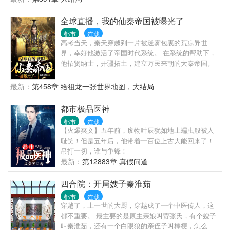
全球直播，我的仙秦帝国被曝光了
都市
连载
高考当天，秦天穿越到一片被迷雾包裹的荒凉异世
界，幸好他激活了帝国时代系统。 在系统的帮助下，
他招贤纳士，开疆拓土，建立万民来朝的大秦帝国。
十年之后黑龙旗插编大陆的每一寸土地。 可就在这个
时候，一支由蓝星各国联合组成的联合考察队乘船而
最新：
第458章 给祖龙一张世界地图，大结局
来，他才知道他所建立的大秦帝国竟然还在蓝星。 与
此同时当大秦的境况通过联合考察队的镜头呈现在全
都市极品医神
世界观众们的面前时，整个蓝星顿时沸腾一片。 鹰
都市
连载
酱：这个叫做大秦的国家科技竟然如此发达，12金人
【火爆爽文】五年前，废物叶辰犹如地上蠕虫般被人
竟然是12尊强大的机甲。 毛熊：这些自称修士的家伙
耻笑！但是五年后，他带着一百位上古大能回来了！
太恐怖了，随手一击就堪比核弹爆炸。 霓虹：阿房宫
吊打一切，谁与争锋！
竟然是一座巨型飞船，万里长城竟然是一整套海陆空
最新：
第12883章 真假问道
防御系统。 泡菜：我们泡菜国一直都是大秦的属国，
我们都是秦人的后代。 龙国：我龙国愿意与大秦永世
四合院：开局嫂子秦淮茹
交好。
都市
连载
穿越了，上一世的大厨，穿越成了一个中医传人，这
都不重要。 最主要的是原主亲娘叫贾张氏，有个嫂子
叫秦淮茹，还有一个白眼狼的亲侄子叫棒梗，怎么