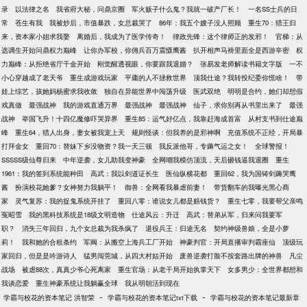
录
以法律之名
我省府大秘，问鼎京圈
军火贩子什么鬼？我就一破产厂长！
一名SS士兵的日
常
苍生有我
我被炒后，市值暴跌，女总裁哭了
86年：我五个嫂子没人照顾
重生70：猎王归
来，资本家小姐求我娶
离婚后，我成为了医学传奇！
律政先锋：这个律师正的发邪！
官梯：从
选调生开始问鼎权力巅峰
让你办军校，你佣兵百万震慑鹰酱
扒开相声马褂里面全是西游辛密
权
力巅峰：从拒绝省厅千金开始
刚觉醒透视眼，你要跟我退婚？
张易发老师解读书籍文字版
一不
小心穿越成了老天爷
重生成游戏玩家
平庸的人不拯救世界
顶我仕途？我转投纪委你慌啥！
带
娃上综艺，孩她妈杨蜜求我收敛
独自在异能世界中闯荡升级
医武双绝
明明是合约，她们却想假
戏真做
最强战神
我的游戏直通万界
最强战神
最强战神
仙子，求你别再从书里出来了
最强
战神
举国飞升！十四亿魔修吓哭异界
重生85：运气好亿点，我靠赶海成首富
从村支书到仕途巅
峰
重生64，猎人出身，妻女被我宠上天
规则怪谈：但我养的是邪神啊
充值系统不正经，开局暴
打拜金女
重回70：替妹下乡没物资？我一天三顿
我反派他哥，专薅气运之女！
全球警报！
SSSSS级仙尊归来
中年逆袭，女儿助我变神豪
全网嘲我模仿顶流，天后砸钱逼我退圈
重生
1961：我的签到系统能种田
高武：我以剑道证长生
医仙纵横花都
重回62，我为国铸剑薅哭鹰
酱
扮演校花她爹？女神努力我躺平！
御兽：全网看我暴虐前妻！
带货翻车的我曝光黑心商
家
灵气复苏：我的捉鬼系统开挂了
重回八零：谁说女儿都是赔钱货？
重生七零，我要帮父亲鸣
冤昭雪
我的黑科技系统是18级文明造物
仕途风云：升迁
高武：替弟从军，归来问我要军
职？
消失三年回归，九个女总裁为我杀疯了
退役兵王：归途无名
契约神级兽娘，全是小萝
莉！
我和她的合租条约
军阀：从搬空上海兵工厂开始
神豪判官：开局直播审判霸座仙
顶级玩
家回归，但是是吟游诗人
猛男闯莞城，从四大村姑开始
废兽逆袭打脸不按套路出牌的神兽
凡尘
战场
被虐88次，真真少爷心死离家
重生官场：从老干局开始执掌天下
女多男少：全世界都想和
我谈恋爱
重生神豪系统让我躺赢全球
我从明朝活到现在
-
-
学霸与校花的资本笔记 洪智荣
学霸与校花的资本笔记txt下载
学霸与校花的资本笔记最新章