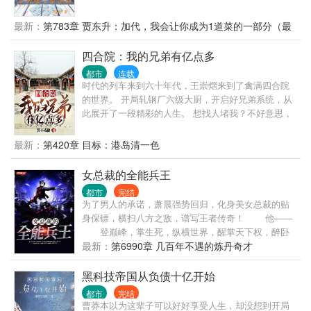
办，在线等，急！急！急！
最新：
第783章 贾东升：加代，我会让你成为1道菜的一部分（最
后一章）
四合院：我的兄弟有亿点多
都市
连载
时代的列车来到六十年代，王崇熠来到了禽满四合院
的世界。 开局轧钢厂六级大厨，开启好兄弟系统，从
此展开了一段精彩的人生。 想找人堵我？不好意思，
街溜子我兄弟！ 想报警抓我？不好意思，所长我兄
弟！ 想去街道办举报我？不好意思，街道办主任我兄
最新：
第420章 目标：港岛清一色
弟！ 王崇熠一杯小酒，一口美食，没事逗逗小娇妻。
但事情总是来在他。 既然如此，那就别怪我不客气！
女总裁的全能兵王
在这个风起云涌的时代，王崇熠带着一众兄弟，笑看
都市
完结
风云起。 蓦然回首，王崇熠成为了搅弄风云的人！
为了男人的承诺，萧晨强势回归，化身美女总裁的贴
身保镖，横扫八方之敌，谱写王者传奇！ 他——
登巅峰，掌生死，纵横世界，醒掌天下权，醉卧
美人膝！ —————— 小舞的微信公众号：寂mo的
最新：
第6990章 几百年不遇的炼丹奇才
舞者，可以去关注哦！ 小舞的QQ：1589045849，可
以去加好友！ 唯舞独尊①群：545765633！
黑科技帝国从负债十亿开始
都市
完结
曹莽本以为这辈子可以好好享受人生，却没想到开局