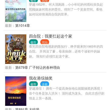
都市
完结
穿越1952年。何大清跑路，小小年纪的何雨柱担负起
照顾妹妹何雨水的责任。得到了一个灵泉空间。看他
如何玩转情满四合院的世界。
最新：
第1014章
四合院：我要扛起这个家
都市
完结
看完四合院电视剧的陈知行，睁开眼来到1965年的四
合院。 开局没了爹，母亲病倒，还有个读初中的妹
妹。 陈知行必须扛起这个家。
最新：
第679章 厂子转让的各种理由
我在港综抽奖
都市
连载
穿越港综！ 拥有一个提高身份地位就能抽奖的系统！
首个任务是加入洪兴！ 混到成为龙头。 自此古惑仔剧
情走上另一条路。
最新：
第891章 大结局