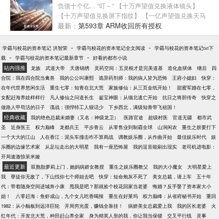
负债十个亿... “叮～” 【十万声望值兑换液体镜头】
【十万声望值兑换屏下指纹】 【一亿声望值兑换天马
座系统】
最新：
第593章 ARM收回所有授权
-
-
学霸与校花的资本笔记 洪智荣
学霸与校花的资本笔记全文阅读
学霸与校花的资本笔记txt下
-
-
载
学霸与校花的资本笔记最新章节
好看的都市小说
站内强推
龙族
武道大帝
天唐锦绣
灵药空间：五灵根才是完美道基
造化血狱体
继后
四
合院：我在四合院当禽兽
我的公公叫康熙
诡异药剂师：我的病人皆为恐怖
王府小媳妇
快穿：
在年代世界悠闲生活
重生七零：知青在北大荒
家族修仙：从三页金纸开始！
甜蜜军婚在七零，
女配赶海养娃样样行
凡人修仙之问道长生
鉴宝神眼：从缅北逃亡开始
抗日之将胆传奇
快穿之
做路人甲苟活的日子
谍战：强悍特工人狠话少
下乡西北，满级知青带飞祖国！
经典收藏
我的绝色总裁未婚妻（又名：神级龙卫）
医路官途
超级村医
官道无疆
都市武
圣
近身医王
权力巅峰
龙都兵王
平步青云
从零售业到制霸全球
山涧闲农
重生之朕要打下
一个大大的江山
人在香江：泥头车撞击咋不算商战
调教娱乐圈，从作曲开始
最佳娱乐时代
娱
乐圈的边缘艺术家
从足坛走出的大明星
我有一座恐怖屋
我的逗音能刷出现实
老司机进电影：
开局速激惊呆米娅
最近更新
双胞胎萝莉上门，她妈病娇女教授
重生之娱乐圈教父
我的大小魔女
大明星爱上
我
孽徒你无敌了，下山找你七个师姐去吧
快穿：短命炮灰不死了
美女总裁，请上车
五十年
代：带着随身空间进城奔小康
甩我是吧？那就捡个校花回家当老婆
悔婚？反手娶了资本家大小
姐！
八零赶海：鱼虾成山，九个女儿吃香喝辣
重生在好莱坞
权力巅峰：从省府秘书开始
重回
1982：从小舢板到远洋巨轮
开局穷光蛋，赚钱全靠挂！
病娇美女总裁爱上我
我的区长老婆
火
红年代：开发北大荒，种田赶山养全家
身为精英人形的我，你让我当保镖
交叉平行线
灵事