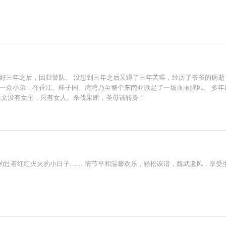
说好三年之后，回归警队。 没想到三年之后又蹲了三年苦窑，经历了爷爷的病逝
等一众小弟，在香江、棒子国、湾湾乃至整个东南亚掀起了一场血雨腥风。 多
本文没有女主，只有女人。杀伐果断，圣母请转身！
的过着红红火火的小日子…… 情节平和温馨欢乐，轻松诙谐，魏武遗风，享受