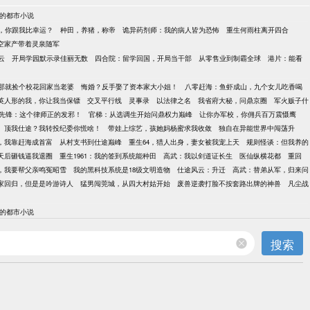
的都市小说
，你跟我比幸运？
种田，养猪，称帝
诡异药剂师：我的病人皆为恐怖
重生何雨柱离开四合
空家产带着灵泉随军
云
开局学园默示录佳丽无数
四合院：留学回国，开局当干部
从零售业到制霸全球
港片：能看
那就捡个校花回家当老婆
悔婚？反手娶了资本家大小姐！
八零赶海：鱼虾成山，九个女儿吃香喝
英人形的我，你让我当保镖
交叉平行线
灵事录
以法律之名
我省府大秘，问鼎京圈
军火贩子什
先锋：这个律师正的发邪！
官梯：从选调生开始问鼎权力巅峰
让你办军校，你佣兵百万震慑鹰
顶我仕途？我转投纪委你慌啥！
带娃上综艺，孩她妈杨蜜求我收敛
独自在异能世界中闯荡升
点，我靠赶海成首富
从村支书到仕途巅峰
重生64，猎人出身，妻女被我宠上天
规则怪谈：但我养的
天后砸钱逼我退圈
重生1961：我的签到系统能种田
高武：我以剑道证长生
医仙纵横花都
重回
，我要帮父亲鸣冤昭雪
我的黑科技系统是18级文明造物
仕途风云：升迁
高武：替弟从军，归来问
家回归，但是是吟游诗人
猛男闯莞城，从四大村姑开始
废兽逆袭打脸不按套路出牌的神兽
凡尘战
的都市小说
搜索