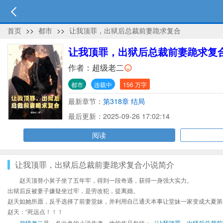
首页
>>
都市
>>
让我顶罪，出狱后总裁前妻跪求复合
让我顶罪，出狱后总裁前妻跪求复
作者：
超级老二
都市
连载中
156 万字
最新章节：
第318章 结局
最后更新：2025-09-26 17:02:14
阅读
让我顶罪，出狱后总裁前妻跪求复合小说简介
赵天顶替小舅子坐了五年牢，得到一段奇遇，获得一身强大实力。
出狱后反被妻子嫌疑坐过牢，是劳改犯，提离婚。
赵天如她所愿，反手选择了前妻堂妹，并利用自己通天本事让堂妹一家变成大夏第
赵天：“死远点！！！
超级老二
是一名出色的小说作者，他的作品包括：《
让我顶罪，出狱后总裁前