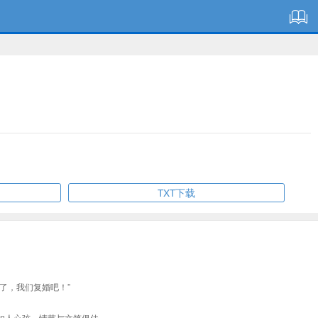
TXT下载
了，我们复婚吧！”
扣人心弦，情节与文笔俱佳。