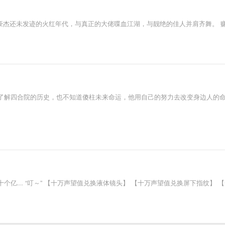
豪杰还未发迹的火红年代，与真正的大佬喋血江湖，与靓绝的佳人并肩齐舞。 
了解四合院的历史，也不知道傻柱未来命运，他用自己的努力去改变身边人的
亿... “叮～” 【十万声望值兑换液体镜头】 【十万声望值兑换屏下指纹】