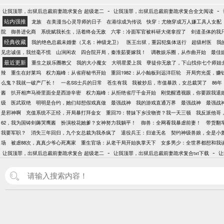
-
-
让我顶罪，出狱后总裁前妻跪求复合 超级老二
让我顶罪，出狱后总裁前妻跪求复合全文阅读
站内强推
龙族
在美漫当心灵导师的日子
在港综成为传说
快穿：尤物穿成万人嫌工具人女配
院
御兽进化商
系统赋我长生，活着终会无敌
六零：冷面军官被科研大佬拿捏了
剑道圣体的我
经典收藏
我的绝色总裁未婚妻（又名：神级龙卫）
医王出狱，重囚犯集体送行
超级村医
我
见忠诚值，我丝毫不慌
山涧闲农
四合院开局，秦淮茹要嫁我！
调教娱乐圈，从作曲开始
最佳
最近更新
重生之娱乐圈教父
我的大小魔女
大明星爱上我
孽徒你无敌了，下山找你七个师姐
辣
重生在好莱坞
权力巅峰：从省府秘书开始
重回1982：从小舢板到远洋巨轮
开局穷光蛋，赚
么鬼？我就一破产厂长！
一名SS士兵的日常
苍生有我
我被炒后，市值暴跌，女总裁哭了
86
酱
扒开相声马褂里面全是西游辛密
权力巅峰：从拒绝省厅千金开始
刚觉醒透视眼，你要跟我退
级
医武双绝
明明是合约，她们却想假戏真做
最强战神
我的游戏直通万界
最强战神
最强战
是邪神啊
充值系统不正经，开局暴打拜金女
重回70：替妹下乡没物资？我一天三顿
我反派他哥
62，我为国铸剑薅哭鹰酱
扮演校花她爹？女神努力我躺平！
御兽：全网看我暴虐前妻！
带货翻
我要军职？
消失三年回归，九个女总裁为我杀疯了
退役兵王：归途无名
契约神级兽娘，全是小
场
被虐88次，真真少爷心死离家
重生官场：从老干局开始执掌天下
女多男少：全世界都想和我
-
-
让我顶罪，出狱后总裁前妻跪求复合 超级老二
让我顶罪，出狱后总裁前妻跪求复合txt下载
让