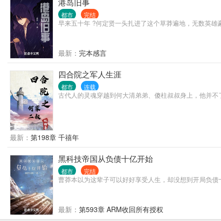
港岛旧事
都市
完结
早来五十年 ?何定贤一头扎进了这个草莽遍地，无数英雄
最新：
完本感言
四合院之军人生涯
都市
连载
古代人的灵魂穿越到何大清弟弟、傻柱叔叔身上，他并不
最新：
第198章 千禧年
黑科技帝国从负债十亿开始
都市
完结
曹莽本以为这辈子可以好好享受人生，却没想到开局负债十个
最新：
第593章 ARM收回所有授权