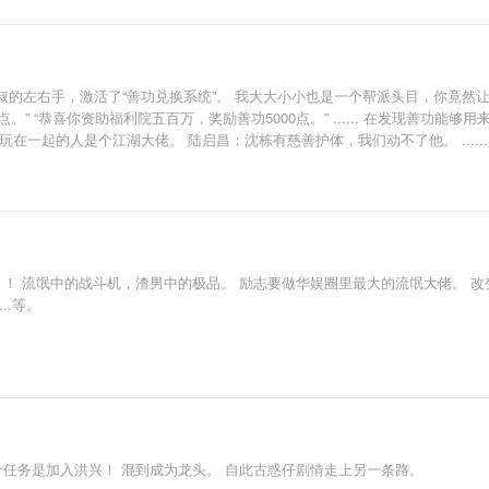
的左右手，激活了“善功兑换系统”。 我大大小小也是一个帮派头目，你竟然让
0点。” “恭喜你资助福利院五百万，奖励善功5000点。” ...... 在发现善
在一起的人是个江湖大佬。 陆启昌：沈栋有慈善护体，我们动不了他。 ....
！！ 流氓中的战斗机，渣男中的极品。 励志要做华娱圈里最大的流氓大佬。 
..等。
个任务是加入洪兴！ 混到成为龙头。 自此古惑仔剧情走上另一条路。