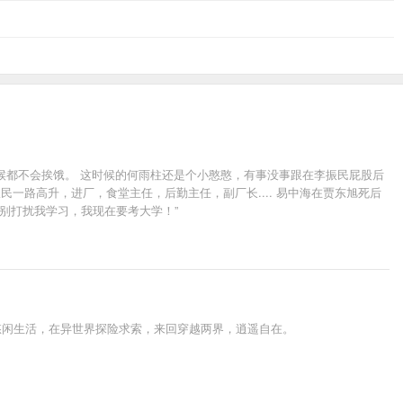
候都不会挨饿。 这时候的何雨柱还是个小憨憨，有事没事跟在李振民屁股后
一路高升，进厂，食堂主任，后勤主任，副厂长.... 易中海在贾东旭死后
，别打扰我学习，我现在要考大学！”
悠闲生活，在异世界探险求索，来回穿越两界，逍遥自在。