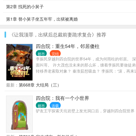
第2章 找死的小舅子
第1章 替小舅子坐五年牢，出狱被离婚
《让我顶罪，出狱后总裁前妻跪求复合》推荐
四合院：重生54年，邻居傻柱
都市
完结
李振民穿越到四合院的世界54年，成为何雨柱的邻居。 
面叫哥。 许大茂也没未来的那么坏，缠着李振民要做徒弟
转移养老索取对象？ 秦淮茹想吸血？ 李振民：“滚，再来
最新：
第668章 大结局（三）
四合院：我有一个小世界
都市
连载
驴友王宇探索天坑岩壁上发光洞口后，穿越到四合院世界