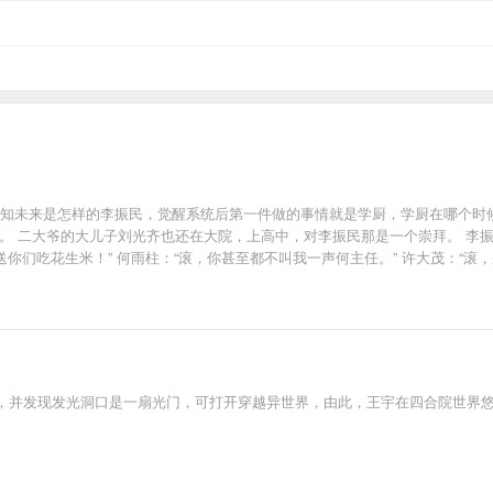
深知未来是怎样的李振民，觉醒系统后第一件做的事情就是学厨，学厨在哪个时
。 二大爷的大儿子刘光齐也还在大院，上高中，对李振民那是一个崇拜。 李振民
送你们吃花生米！” 何雨柱：“滚，你甚至都不叫我一声何主任。” 许大茂：“滚
，并发现发光洞口是一扇光门，可打开穿越异世界，由此，王宇在四合院世界