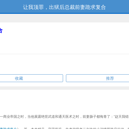
让我顶罪，出狱后总裁前妻跪求复合
合
收藏
推荐
一商业帝国之时，当他展露绝世武道和通天医术之时，前妻肠子都悔青了：“赵天我错
妻跪求复合
》、等，本本精品，字字珠玑，作者超级老二创作的小说情节跌宕起伏、