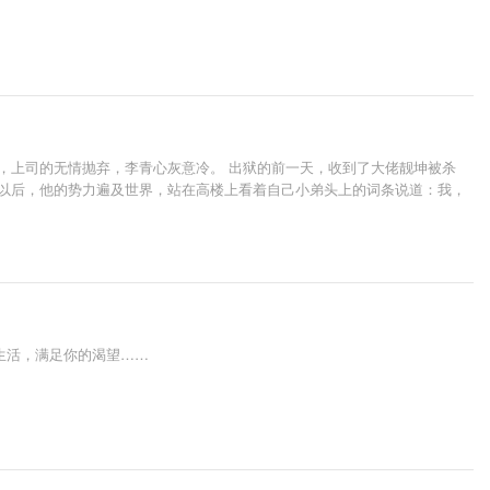
，上司的无情抛弃，李青心灰意冷。 出狱的前一天，收到了大佬靓坤被杀
年以后，他的势力遍及世界，站在高楼上看着自己小弟头上的词条说道：我，
生活，满足你的渴望……