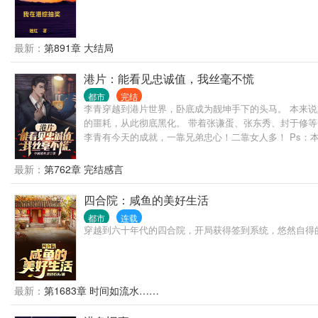
最新：
第891章 大结局
港片：能看见忠诚值，我丝毫不慌
都市
完结
李青穿越到港片世界，卧底成为靓坤手下的头马。 本来
的噩耗，从此彻底黑化。 带着张谦蛋、张东秀、封于修
李青有今天的成就，一靠兄弟忠心！二靠女人多！ Ps：
最新：
第762章 完结感言
四合院：咸鱼的美好生活
都市
连载
穿越到六十年代的四合院，开局获得签到系统，悠然自得
最新：
第1683章 时间如流水……