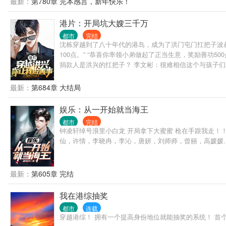
最新：
第780章 完本感言，新年快乐！
港片：开局坑大嫂三千万
都市
完结
沈栋穿越到了八十年代的港岛，成为了洪门屯门扛把子波叔
100点。” “恭喜你率领小弟做起了正当生意，奖励善功50
捐款人是洪兴的扛把子？ 李文彬：很难相信这个与孩子们玩
豪和大慈善家。
最新：
第684章 大结局
娱乐：从一开始就当海王
都市
完结
钟凌轩绰号浪里小白龙 开局拿下大蜜蜜 枪在手跟我走！
仙，许情，李晓冉，李沁，唐妍，刘师师，曾丽，高媛媛..
最新：
第605章 完结
我在港综抽奖
都市
连载
穿越港综！ 拥有一个提高身份地位就能抽奖的系统！ 首