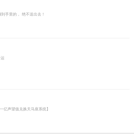
赚到手里的， 绝不送出去！
命运
 【一亿声望值兑换天马座系统】