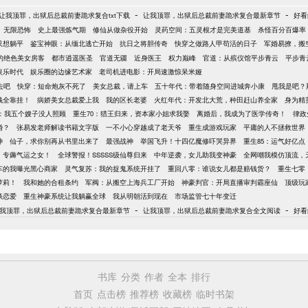
-
-
让我顶罪，出狱后总裁前妻跪求复合txt下载
让我顶罪，出狱后总裁前妻跪求复合最新章节
好看
无限恐怖
史上最强炼气期
修仙从做杂役开始
灵药空间：五灵根才是完美道基
杀怪百分百爆率
只想躺平
鉴宝神眼：从缅北逃亡开始
抗日之将胆传奇
快穿之做路人甲苟活的日子
军婚易撩，搬
的绝色美女房客
都市逍遥医圣
官道无疆
近身医王
权力巅峰
官道：从殡仪馆平步青云
平步青
娱乐时代
娱乐圈的边缘艺术家
老司机进电影：开局速激惊呆米娅
去吧
快穿：短命炮灰不死了
美女总裁，请上车
五十年代：带着随身空间进城奔小康
甩我是吧？
钱全靠挂！
病娇美女总裁爱上我
我的区长老婆
火红年代：开发北大荒，种田赶山养全家
身为精
年：我五个嫂子没人照顾
重生70：猎王归来，资本家小姐求我娶
离婚后，我成为了医学传奇！
律政
婚？
张易发老师解读书籍文字版
一不小心穿越成了老天爷
重生成游戏玩家
平庸的人不拯救世界
神
仙子，求你别再从书里出来了
最强战神
举国飞升！十四亿魔修吓哭异界
重生85：运气好亿
，专薅气运之女！
全球警报！SSSSS级仙尊归来
中年逆袭，女儿助我变神豪
全网嘲我模仿顶流，
车的我曝光黑心商家
灵气复苏：我的捉鬼系统开挂了
重回八零：谁说女儿都是赔钱货？
重生七零
萝莉！
我和她的合租条约
军阀：从搬空上海兵工厂开始
神豪判官：开局直播审判霸座仙
顶级玩
谈恋爱
重生神豪系统让我躺赢全球
我从明朝活到现在
市场监管七十年变迁
-
-
我顶罪，出狱后总裁前妻跪求复合最新章节
让我顶罪，出狱后总裁前妻跪求复合全文阅读
好看
书库
分类
作者
全本
排行
首页
点击榜
推荐榜
收藏榜
临时书架