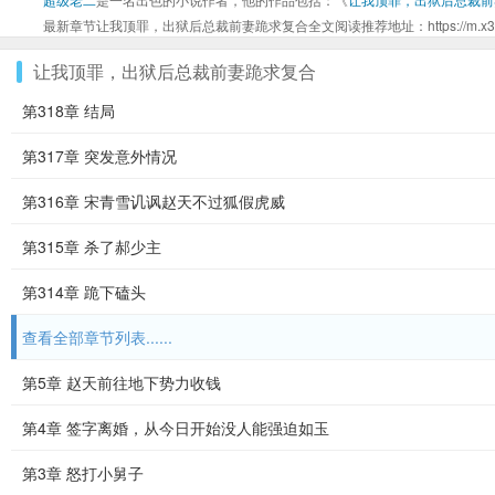
最新章节让我顶罪，出狱后总裁前妻跪求复合全文阅读推荐地址：https://m.x33yq.org
让我顶罪，出狱后总裁前妻跪求复合
第318章 结局
第317章 突发意外情况
第316章 宋青雪讥讽赵天不过狐假虎威
第315章 杀了郝少主
第314章 跪下磕头
查看全部章节列表......
第5章 赵天前往地下势力收钱
第4章 签字离婚，从今日开始没人能强迫如玉
第3章 怒打小舅子