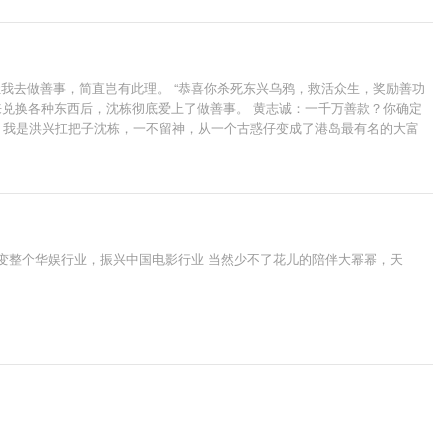
我去做善事，简直岂有此理。 “恭喜你杀死东兴乌鸦，救活众生，奖励善功
功能够用来兑换各种东西后，沈栋彻底爱上了做善事。 黄志诚：一千万善款？你确定
.. 我是洪兴扛把子沈栋，一不留神，从一个古惑仔变成了港岛最有名的大富
改变整个华娱行业，振兴中国电影行业 当然少不了花儿的陪伴大幂幂，天