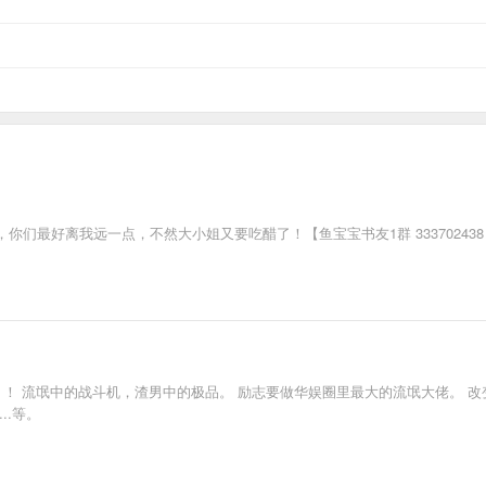
最好离我远一点，不然大小姐又要吃醋了！【鱼宝宝书友1群 333702438（已满
！！ 流氓中的战斗机，渣男中的极品。 励志要做华娱圈里最大的流氓大佬。 
..等。