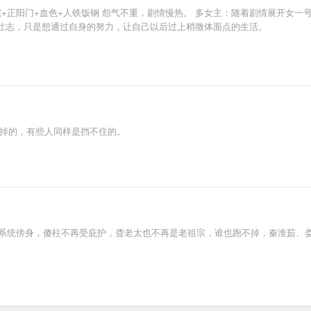
+正阳门+血色+人铁饭钢 怨气不重，剧情慢热。 多女主：随着剧情展开女一号娄
壮志，只是想通过自身的努力，让自己以后过上稍微体面点的生活。
不掉的，有些人同样是挡不住的。
系统傍身，傻柱不再受庇护，聋老太也不再是老祖宗，谁也跑不掉，秦淮茹、娄晓娥