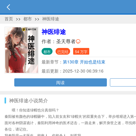
首页
>>
都市
>>
神医绯途
神医绯途
作者：
圣天尊者
都市
已完结
54 万字
最新章节：
第130章 开始也是结束
最后更新：2025-12-30 06:39:16
阅读
神医绯途小说简介
喂！你知道绿帽也分真假吗？
秦阳被有颜色的绿帽砸中，陷入前女友和‘绿帽夫’的双重夹击下，举步维艰进入
面对各种阴谋诡计，秦阳利用神奇的医术还击，一路走来，解开身世之迷，寻找师
各位，请记住。
我秦阳是一名医生，能救人，也能杀人，别惹我……