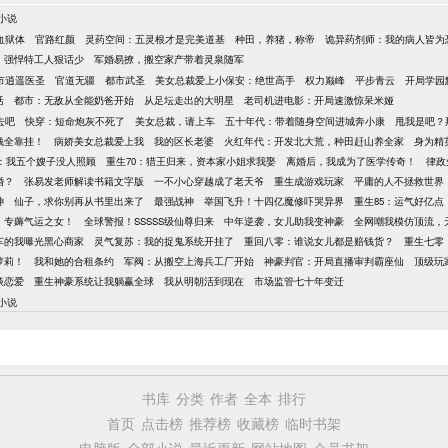
小说
血狱体
官路红颜
灵药空间：五灵根才是完美道基
种田，养猪，称帝
诡异药剂师：我的病人皆为
：强悍特工人狠话少
军婚易撩，搬空家产带着灵泉随军
市逍遥医圣
官道无疆
都市武圣
美女总裁爱上小保安：绝世高手
权力巅峰
平步青云
开局学园
活
都市：无敌从全能奶爸开始
从足坛走出的大明星
老司机进电影：开局速激惊呆米娅
去吧
快穿：短命炮灰不死了
美女总裁，请上车
五十年代：带着随身空间进城奔小康
甩我是吧？
钱全靠挂！
病娇美女总裁爱上我
我的区长老婆
火红年代：开发北大荒，种田赶山养全家
身为精
年：我五个嫂子没人照顾
重生70：猎王归来，资本家小姐求我娶
离婚后，我成为了医学传奇！
律政
婚？
张易发老师解读书籍文字版
一不小心穿越成了老天爷
重生成游戏玩家
平庸的人不拯救世界
神
仙子，求你别再从书里出来了
最强战神
举国飞升！十四亿魔修吓哭异界
重生85：运气好亿
，专薅气运之女！
全球警报！SSSSS级仙尊归来
中年逆袭，女儿助我变神豪
全网嘲我模仿顶流，
车的我曝光黑心商家
灵气复苏：我的捉鬼系统开挂了
重回八零：谁说女儿都是赔钱货？
重生七零
萝莉！
我和她的合租条约
军阀：从搬空上海兵工厂开始
神豪判官：开局直播审判霸座仙
顶级玩
谈恋爱
重生神豪系统让我躺赢全球
我从明朝活到现在
市场监管七十年变迁
小说
书库
分类
作者
全本
排行
首页
点击榜
推荐榜
收藏榜
临时书架