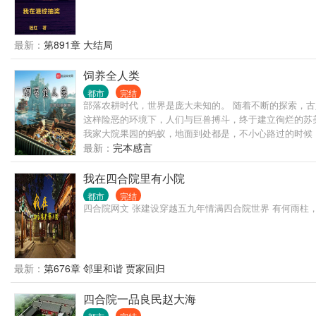
最新：
第891章 大结局
饲养全人类
都市
完结
部落农耕时代，世界是庞大未知的。 随着不断的探索，
这样险恶的环境下，人们与巨兽搏斗，终于建立徇烂的苏美
我家大院果园的蚂蚁，地面到处都是，不小心路过的时候，把
最新：
完本感言
我在四合院里有小院
都市
完结
四合院网文 张建设穿越五九年情满四合院世界 有何雨柱，
最新：
第676章 邻里和谐 贾家回归
四合院一品良民赵大海