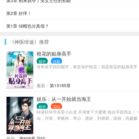
第3章 刚来就夺了美女主任的初吻
第2章 好痒！
第1章 绿帽也分真假？
《神医绯途》推荐
校花的贴身高手
都市
连载
传奇杀手回归都市，奉旨保护校花！我是校花的贴身高手，你们
最新：
第13185章
娱乐：从一开始就当海王
都市
完结
钟凌轩绰号浪里小白龙 开局拿下大蜜蜜 枪在手跟我走！
仙，许情，李晓冉，李沁，唐妍，刘师师，曾丽，高媛媛..
最新：
第605章 完结