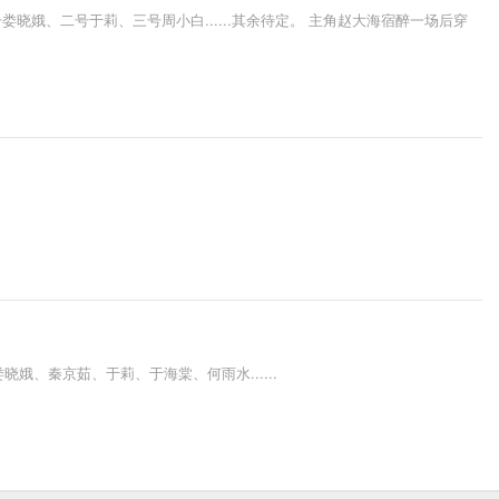
晓娥、二号于莉、三号周小白......其余待定。 主角赵大海宿醉一场后穿
、秦京茹、于莉、于海棠、何雨水......