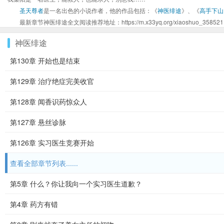
圣天尊者
是一名出色的小说作者，他的作品包括：《
神医绯途
》、《
高手下山
最新章节神医绯途全文阅读推荐地址：https://m.x33yq.org/xiaoshuo_358521.
神医绯途
第130章 开始也是结束
第129章 治疗绝症完美收官
第128章 闻香识药惊众人
第127章 悬丝诊脉
第126章 实习医生竞赛开始
查看全部章节列表......
第5章 什么？你让我向一个实习医生道歉？
第4章 药方有错