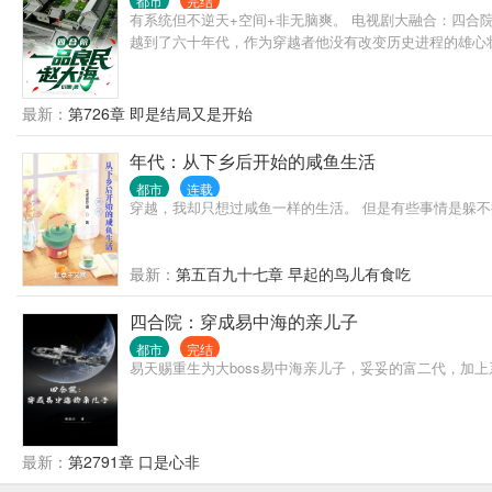
都市
完结
有系统但不逆天+空间+非无脑爽。 电视剧大融合：四合院
越到了六十年代，作为穿越者他没有改变历史进程的雄心
最新：
第726章 即是结局又是开始
年代：从下乡后开始的咸鱼生活
都市
连载
穿越，我却只想过咸鱼一样的生活。 但是有些事情是躲
最新：
第五百九十七章 早起的鸟儿有食吃
四合院：穿成易中海的亲儿子
都市
完结
易天赐重生为大boss易中海亲儿子，妥妥的富二代，加上
最新：
第2791章 口是心非