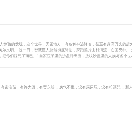
古人惊骇的发现，这个世界，天圆地方，有各种神迹降临，甚至有身高万丈的超
尔文明。 这一日，智慧巨人忽然彻底降临，踩踏整片山村河流，亡国灭种。 天
你们踩死了而已。” 自家院子里的沙盘种田流，放牧沙盘里的人族与各个世界。 书
有秦淮茹，有许大茂，有贾东旭... 戾气不重，没有屎尿屁，没有符箓咒... 