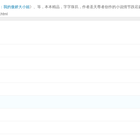
：我的傲娇大小姐
》、等，本本精品，字字珠玑，作者圣天尊者创作的小说情节跌宕
html