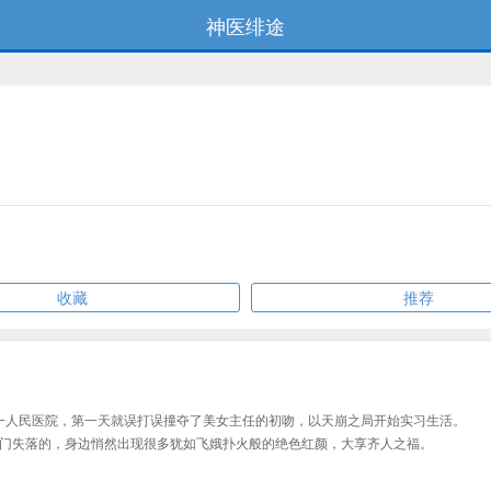
神医绯途
收藏
推荐
第一人民医院，第一天就误打误撞夺了美女主任的初吻，以天崩之局开始实习生活。
门失落的，身边悄然出现很多犹如飞娥扑火般的绝色红颜，大享齐人之福。