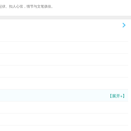
起伏、扣人心弦，情节与文笔俱佳。
【展开+】