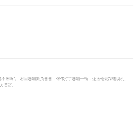
也不废啊”。 村里恶霸欺负爸爸，张伟打了恶霸一顿，还送他去踩缝纫机。
一方首富。