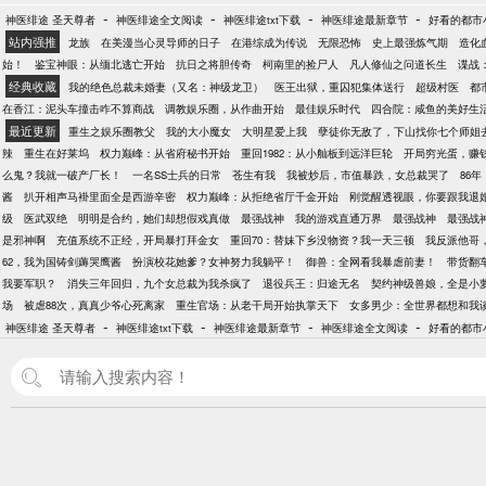
-
-
-
-
神医绯途 圣天尊者
神医绯途全文阅读
神医绯途txt下载
神医绯途最新章节
好看的都市
站内强推
龙族
在美漫当心灵导师的日子
在港综成为传说
无限恐怖
史上最强炼气期
造化
始！
鉴宝神眼：从缅北逃亡开始
抗日之将胆传奇
柯南里的捡尸人
凡人修仙之问道长生
谍战
经典收藏
我的绝色总裁未婚妻（又名：神级龙卫）
医王出狱，重囚犯集体送行
超级村医
都
在香江：泥头车撞击咋不算商战
调教娱乐圈，从作曲开始
最佳娱乐时代
四合院：咸鱼的美好生
最近更新
重生之娱乐圈教父
我的大小魔女
大明星爱上我
孽徒你无敌了，下山找你七个师姐
辣
重生在好莱坞
权力巅峰：从省府秘书开始
重回1982：从小舢板到远洋巨轮
开局穷光蛋，赚
么鬼？我就一破产厂长！
一名SS士兵的日常
苍生有我
我被炒后，市值暴跌，女总裁哭了
86
酱
扒开相声马褂里面全是西游辛密
权力巅峰：从拒绝省厅千金开始
刚觉醒透视眼，你要跟我退
级
医武双绝
明明是合约，她们却想假戏真做
最强战神
我的游戏直通万界
最强战神
最强战
是邪神啊
充值系统不正经，开局暴打拜金女
重回70：替妹下乡没物资？我一天三顿
我反派他哥
62，我为国铸剑薅哭鹰酱
扮演校花她爹？女神努力我躺平！
御兽：全网看我暴虐前妻！
带货翻
我要军职？
消失三年回归，九个女总裁为我杀疯了
退役兵王：归途无名
契约神级兽娘，全是小
场
被虐88次，真真少爷心死离家
重生官场：从老干局开始执掌天下
女多男少：全世界都想和我
-
-
-
-
神医绯途 圣天尊者
神医绯途txt下载
神医绯途最新章节
神医绯途全文阅读
好看的都市