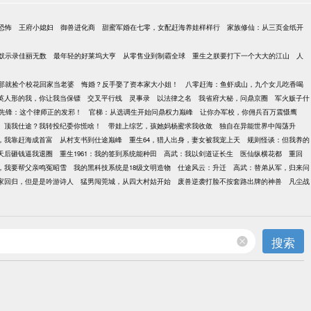
恐怖
王府小媳妇
御兽进化商
甜蜜军婚在七零，女配赶海养娃样样行
家族修仙：从三页金纸开
默示录佳丽无数
最年轻的好莱坞大亨
从零售业到制霸全球
重生之朕要打下一个大大的江山
人
那就捡个校花回家当老婆
悔婚？反手娶了资本家大小姐！
八零赶海：鱼虾成山，九个女儿吃香喝
英人形的我，你让我当保镖
交叉平行线
灵事录
以法律之名
我省府大秘，问鼎京圈
军火贩子什
先锋：这个律师正的发邪！
官梯：从选调生开始问鼎权力巅峰
让你办军校，你佣兵百万震慑鹰
顶我仕途？我转投纪委你慌啥！
带娃上综艺，孩她妈杨蜜求我收敛
独自在异能世界中闯荡升
点，我靠赶海成首富
从村支书到仕途巅峰
重生64，猎人出身，妻女被我宠上天
规则怪谈：但我养的
天后砸钱逼我退圈
重生1961：我的签到系统能种田
高武：我以剑道证长生
医仙纵横花都
重回
，我要帮父亲鸣冤昭雪
我的黑科技系统是18级文明造物
仕途风云：升迁
高武：替弟从军，归来问
家回归，但是是吟游诗人
猛男闯莞城，从四大村姑开始
废兽逆袭打脸不按套路出牌的神兽
凡尘战
搜索