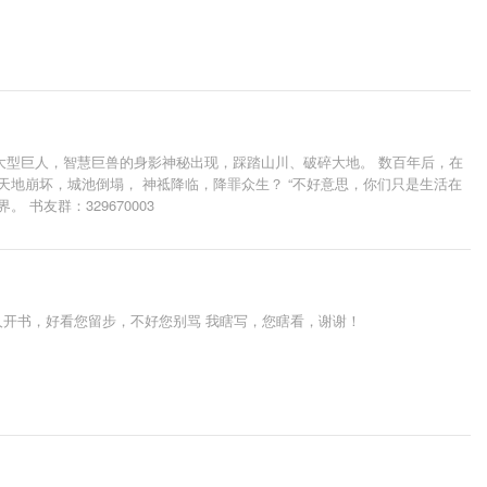
大型巨人，智慧巨兽的身影神秘出现，踩踏山川、破碎大地。 数百年后，在
地崩坏，城池倒塌， 神祗降临，降罪众生？ “不好意思，你们只是生活在
友群：329670003
新人开书，好看您留步，不好您别骂 我瞎写，您瞎看，谢谢！