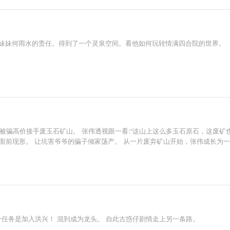
顾妹妹何雨水的责任。得到了一个灵泉空间。看他如何玩转情满四合院的世界。
被骗高价接手废玉石矿山。 张伟透视眼一看:“这山上这么多玉石原石，这废矿
人面前现形。 让坑害爷爷的骗子倾家荡产。 从一片废弃矿山开始，张伟成长为
个任务是加入洪兴！ 混到成为龙头。 自此古惑仔剧情走上另一条路。