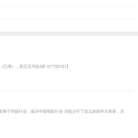
），鱼宝宝书友2群 417723151】
改变整个华娱行业，振兴中国电影行业 当然少不了花儿的陪伴大幂幂，天