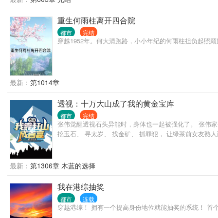
重生何雨柱离开四合院
都市
完结
穿越1952年。何大清跑路，小小年纪的何雨柱担负起照
最新：
第1014章
透视：十万大山成了我的黄金宝库
都市
完结
张伟觉醒透视石头异能时，身体也一起被强化了。 张伟家
挖玉石、 寻太岁、 找金矿、 抓罪犯， 让绿茶前女友熟
最新：
第1306章 木蓝的选择
我在港综抽奖
都市
连载
穿越港综！ 拥有一个提高身份地位就能抽奖的系统！ 首