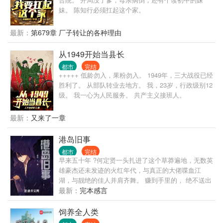
至都不叫我一声何主任。” 许大茂：“滚，别打扰我学
妹。 陈知行必须扛起这个家。
习，我现在要考大学！”
最新：
第679章 厂子转让的各种理由
从1949开始当县长
都市
完结
+++++ 低龄勿入，果粉勿入。 1949年，三大战役已经
胜利了。 从部队转业去地方。 我，23岁，行政级别12
级。 我一心为人民服务。 共产主义接班人。
最新：
又来了一章
港岛旧事
都市
完结
早来五十年 ?何定贤一头扎进了这个草莽遍地，无数英
雄豪杰还未发迹的火红年代，与真正的大佬喋血江
湖，与靓绝的佳人并肩齐舞。 赚到手里的， 绝不送出
去！
最新：
完本感言
饲养全人类