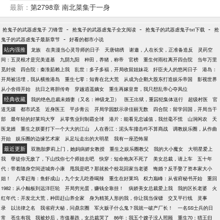
最新：
第2798章 南北菜集于一身
-
-
-
抢鬼子的武器虐鬼子 刀锋雪
抢鬼子的武器虐鬼子全文阅读
抢鬼子的武器虐鬼子txt下载
抢
-
鬼子的武器虐鬼子最新章节
好看的都市小说
站内强推
龙族
在美漫当心灵导师的日子
天唐锦绣
谢邀，人在长安，正准备造反
灵药空
间：五灵根才是完美道基
九阴九阳
种田，养猪，称帝
官榜
重生何雨柱离开四合院
当年万里
觅封侯
四合院：秦淮茹赖上我
乱世：多子多福，开局收留姐妹花
奸臣夫人的悠闲日子
港岛：
开局被活埋，我从横推港岛
重生七零：知青在北大荒
从成为企鹅大股东打造娱乐帝国
影视世界
从小舍得开始
抗日之将胆传奇
穿越逍遥嫡女
重生再嫁皇胄，我只想乱帝心夺凤位
经典收藏
我的绝色总裁未婚妻（又名：神级龙卫）
医王出狱，重囚犯集体送行
超级村医
官
道无疆
都市武圣
近身医王
平步青云
开局学园默示录佳丽无数
四合院：留学回国，开局当干
部
最年轻的好莱坞大亨
从零售业到制霸全球
港片：能看见忠诚值，我丝毫不慌
山涧闲农
天
医龙婿
重生之朕要打下一个大大的江山
人在香江：泥头车撞击咋不算商战
调教娱乐圈，从作曲
开始
娱乐圈的边缘艺术家
从足坛走出的大明星
我有一座恐怖屋
最近更新
双胞胎萝莉上门，她妈病娇女教授
重生之娱乐圈教父
我的大小魔女
大明星爱上
我
孽徒你无敌了，下山找你七个师姐去吧
快穿：短命炮灰不死了
美女总裁，请上车
五十年
代：带着随身空间进城奔小康
甩我是吧？那就捡个校花回家当老婆
悔婚？反手娶了资本家大小
姐！
八零赶海：鱼虾成山，九个女儿吃香喝辣
重生在好莱坞
权力巅峰：从省府秘书开始
重回
1982：从小舢板到远洋巨轮
开局穷光蛋，赚钱全靠挂！
病娇美女总裁爱上我
我的区长老婆
火
红年代：开发北大荒，种田赶山养全家
身为精英人形的我，你让我当保镖
交叉平行线
灵事
录
以法律之名
我省府大秘，问鼎京圈
军火贩子什么鬼？我就一破产厂长！
一名SS士兵的日
常
苍生有我
我被炒后，市值暴跌，女总裁哭了
86年：我五个嫂子没人照顾
重生70：猎王归