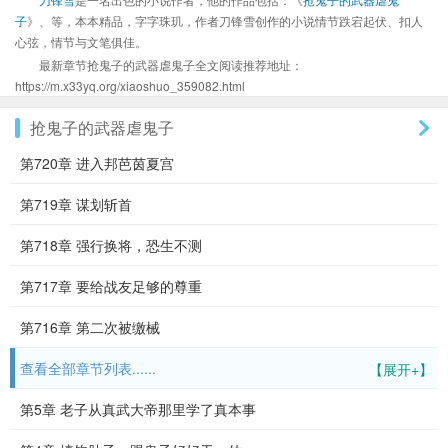
子
》、等，本本精品，字字珠玑，作者刀锋雪创作的小说情节跌宕起伏、扣人
心弦，情节与文笔俱佳。
最新章节抢鬼子的武器虐鬼子全文阅读推荐地址：
https://m.x33yq.org/xiaoshuo_359082.html
抢鬼子的武器虐鬼子
第720章 进入邦芭茵夏宫
第719章 谋划斩首
第718章 强行换将，恐生不测
第717章 要给战友足够的尊重
第716章 第二次被缴械
查看全部章节列表......
【展开+】
第5章 老子从真武大帝那里学了真本事