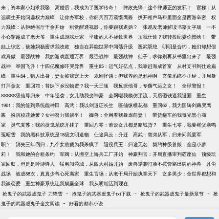
来，资本家小姐求我娶
离婚后，我成为了医学传奇！
律政先锋：这个律师正的发邪！
官梯：从
选调生开始问鼎权力巅峰
让你办军校，你佣兵百万震慑鹰酱
扒开相声马褂里面全是西游辛密
权
力巅峰：从拒绝省厅千金开始
刚觉醒透视眼，你要跟我退婚？
张易发老师解读书籍文字版
一不
小心穿越成了老天爷
重生成游戏玩家
平庸的人不拯救世界
顶我仕途？我转投纪委你慌啥！
带
娃上综艺，孩她妈杨蜜求我收敛
独自在异能世界中闯荡升级
医武双绝
明明是合约，她们却想假
戏真做
最强战神
我的游戏直通万界
最强战神
最强战神
仙子，求你别再从书里出来了
最强
战神
举国飞升！十四亿魔修吓哭异界
重生85：运气好亿点，我靠赶海成首富
从村支书到仕途巅
峰
重生64，猎人出身，妻女被我宠上天
规则怪谈：但我养的是邪神啊
充值系统不正经，开局暴
打拜金女
重回70：替妹下乡没物资？我一天三顿
我反派他哥，专薅气运之女！
全球警报！
SSSSS级仙尊归来
中年逆袭，女儿助我变神豪
全网嘲我模仿顶流，天后砸钱逼我退圈
重生
1961：我的签到系统能种田
高武：我以剑道证长生
医仙纵横花都
重回62，我为国铸剑薅哭鹰
酱
扮演校花她爹？女神努力我躺平！
御兽：全网看我暴虐前妻！
带货翻车的我曝光黑心商
家
灵气复苏：我的捉鬼系统开挂了
重回八零：谁说女儿都是赔钱货？
重生七零，我要帮父亲鸣
冤昭雪
我的黑科技系统是18级文明造物
仕途风云：升迁
高武：替弟从军，归来问我要军
职？
消失三年回归，九个女总裁为我杀疯了
退役兵王：归途无名
契约神级兽娘，全是小萝
莉！
我和她的合租条约
军阀：从搬空上海兵工厂开始
神豪判官：开局直播审判霸座仙
顶级玩
家回归，但是是吟游诗人
猛男闯莞城，从四大村姑开始
废兽逆袭打脸不按套路出牌的神兽
凡尘
战场
被虐88次，真真少爷心死离家
重生官场：从老干局开始执掌天下
女多男少：全世界都想和
我谈恋爱
重生神豪系统让我躺赢全球
我从明朝活到现在
-
-
-
抢鬼子的武器虐鬼子 刀锋雪
抢鬼子的武器虐鬼子txt下载
抢鬼子的武器虐鬼子最新章节
抢
-
鬼子的武器虐鬼子全文阅读
好看的都市小说