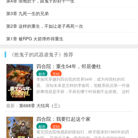
第4章 填饱肚子，跟鬼子好好干一仗
第3章 九死一生的兄弟
第2章 这样的重生，不如让老子再死一次
第1章 被RPG 火箭弹炸得重生
《抢鬼子的武器虐鬼子》推荐
四合院：重生54年，邻居傻柱
都市
完结
李振民穿越到四合院的世界54年，成为何雨柱的邻
居。 深知未来是怎样的李振民，觉醒系统后第一件做
的事情就是学厨，学厨在哪个时候都不会挨饿。 这时
候的何雨柱还是个小憨憨，有事没事跟在李振民屁股
后面叫哥。 许大茂也没未来的那么坏，缠着李振民要
最新：
第668章 大结局（三）
做徒弟。 二大爷的大儿子刘光齐也还在大院，上高
中，对李振民那是一个崇拜。 李振民一路高升，进
四合院：我要扛起这个家
厂，食堂主任，后勤主任，副厂长.... 易中海在贾东旭
都市
完结
死后转移养老索取对象？ 秦淮茹想吸血？ 李振
看完四合院电视剧的陈知行，睁开眼来到1965年的四
民：“滚，再来送你们吃花生米！” 何雨柱：“滚，你甚
合院。 开局没了爹，母亲病倒，还有个读初中的妹