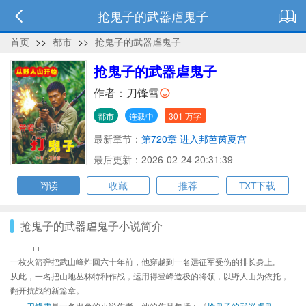
抢鬼子的武器虐鬼子
首页
>>
都市
>>
抢鬼子的武器虐鬼子
抢鬼子的武器虐鬼子
作者：
刀锋雪
都市
连载中
301 万字
最新章节：
第720章 进入邦芭茵夏宫
最后更新：2026-02-24 20:31:39
阅读
收藏
推荐
TXT下载
抢鬼子的武器虐鬼子小说简介
+++
一枚火箭弹把武山峰炸回六十年前，他穿越到一名远征军受伤的排长身上。
从此，一名把山地丛林特种作战，运用得登峰造极的将领，以野人山为依托，
翻开抗战的新篇章。
刀锋雪
是一名出色的小说作者，他的作品包括：《
抢鬼子的武器虐鬼