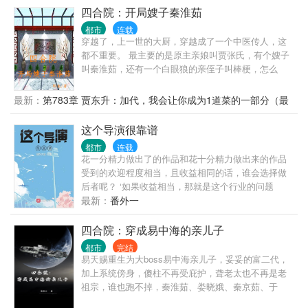
二十分钟，挖断国防电缆军队过来只需要两分钟，不
四合院：开局嫂子秦淮茹
过最后劫匪都出来重新做人了，你还在里边蹲着！ 通
都市
连载
缉犯:喂，110吗，我实名举报有人破坏国防设备……
穿越了，上一世的大厨，穿越成了一个中医传人，这
媒体:蒙面热心市民将破坏国防设施的敌特分子扭送公
都不重要。 最主要的是原主亲娘叫贾张氏，有个嫂子
安机关 …… 就在众人以为江凡的神操作到此结束时，
叫秦淮茹，还有一个白眼狼的亲侄子叫棒梗，怎么
谁料这仅仅是一个新的开始。 博物馆当保安，遇见歹
办，在线等，急！急！急！
徒，你直接砸碎玻璃掏出越王勾践剑与歹徒击剑？ 家
最新：
第783章 贾东升：加代，我会让你成为1道菜的一部分（最
政公司洗地毯，没想到洗出各种奇葩的东西，你把客
后一章）
户全部送进去？ 汽车修理店当学徒，你改装拖拉机去
这个导演很靠谱
秋名山飙车，秒杀一众豪华跑车？ 众网友:本以为开局
是巅峰，没想到小丑竟是我自己
都市
连载
花一分精力做出了的作品和花十分精力做出来的作品
受到的欢迎程度相当，且收益相同的话，谁会选择做
后者呢？ ‘如果收益相当，那就是这个行业的问题
了！’——沈长林
最新：
番外一
四合院：穿成易中海的亲儿子
都市
完结
易天赐重生为大boss易中海亲儿子，妥妥的富二代，
加上系统傍身，傻柱不再受庇护，聋老太也不再是老
祖宗，谁也跑不掉，秦淮茹、娄晓娥、秦京茹、于
莉、于海棠、何雨水......