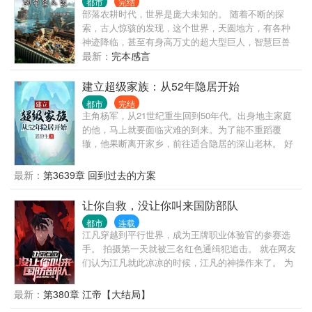
都市
完结
部落农耕时代，世界是庞大未知的。 随着不断的探
索，古人惊骇的发现，这个世界，天圆地方，有各种
神迹降临，甚至有身高万丈的超大型巨人，智慧巨兽
的身影神秘出现，踩踏山川、破碎大地。 数百年后，
最新：
完本感言
在这样险恶的环境下，人们与巨兽搏斗，终于建立徇
烂的苏美尔文明。 这一日，智慧巨人忽然彻底降临，
建立超级家族：从52年隐居开始
踩踏整片山村河流，亡国灭种。 天地崩坏，城池倒
都市
完结
塌， 神祗降临，降罪众生？ “不好意思，你们只是生
主角杨军，从21世纪重生回到50年代。出身地主家庭
活在我家大院果园的蚂蚁，地面到处都是，不小心路
的他，马上就要面临灾难的到来。为了能不重蹈覆
过的时候，把你们踩死了而已。” 自家院子里的沙盘种
辙，他果断离开家乡，前往适合隐居的深山老林。 好
田流，放牧沙盘里的人族与各个世界。 书友群：
在有金手指，每一天，可以搜索一次词条。 在寻找隐
329670003
居地点的路上，他依靠金手指搜集各种物资和学习各
最新：
第3639章 回到过去的方案
种技能，最终在三国边境隐居生活。 建设房屋，饲养
牲畜，种植作物，还要每天烧砖瓦，烧木炭，奇迹般
让你自救，没让你叫来国防部队
的建立起了一个庞大的私人庄园。 在这个过程中，庄
都市
连载
园里的家人逐渐增多，儿女成群。 21世纪后，一个庞
江凡穿越到平行世界，成为王牌职业体验官的参赛选
大的家族登上了舞台。 本书属于长篇，日常比较多，
手。 拍摄第一天就被三名红色通缉犯追击。 就在网友
没有乱七八糟的人际关系，对话也很少，不喜欢此类
们认为江凡就此凉凉的时候，江凡的神操作来了。 为
型的，请谨慎。最后，本书非逻辑文，合理文，较真
了自救，江凡直接挖断国防电缆了。 江凡:急，求问，
的朋友请绕行。谢谢。
如果我被绑架，为了引起部队关注我把国防光缆弄
最新：
第380章 江帝【大结局】
断，算不算紧急避险？ 网友:好家伙，报警警察来需要