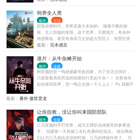
饲养全人类
都市
完结
部落农耕时代，世界是庞大未知的。 随着不断的探
索，古人惊骇的发现，这个世界，天圆地方，有各种
神迹降临，甚至有身高万丈的超大型巨人，智慧巨兽
的身影神秘出现，踩踏山川、破碎大地。 数百年后，
最新：
完本感言
在这样险恶的环境下，人们与巨兽搏斗，终于建立徇
烂的苏美尔文明。 这一日，智慧巨人忽然彻底降临，
港片：从牛杂摊开始
踩踏整片山村河流，亡国灭种。 天地崩坏，城池倒
都市
连载
塌， 神祗降临，降罪众生？ “不好意思，你们只是生
刚穿越的贺一鸣就被豪哥捡回家，为了生活过得好，
活在我家大院果园的蚂蚁，地面到处都是，不小心路
只能靠着系统所送的技能转行卖起牛杂！！ 在群雄并
过的时候，把你们踩死了而已。” 自家院子里的沙盘种
起的港综世界，贺一鸣立志做一个人上人！ Ps.我都不
田流，放牧沙盘里的人族与各个世界。 书友群：
知道我在说什么！
329670003
最新：
番外 傲世雷龙
让你自救，没让你叫来国防部队
都市
连载
江凡穿越到平行世界，成为王牌职业体验官的参赛选
手。 拍摄第一天就被三名红色通缉犯追击。 就在网友
们认为江凡就此凉凉的时候，江凡的神操作来了。 为