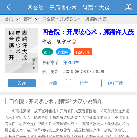
四合院：开局读心术，脚踹许大茂
首页
>>
都市
>>
四合院：开局读心术，脚踹许大茂
四合院：开局读心术，脚踹许大茂
作者：
胡寒冰
都市
连载中
129 万字
最新章节：
第203章
最后更新：2026-06-26 04:06:28
阅读
收藏
推荐
TXT下载
四合院：开局读心术，脚踹许大茂小说简介
何雨柱穿越，成了冤种傻柱！开局被许大茂暗算围堵，却意外觉醒逆天读
心术！能听人心！能辨兽语！易忠海道德绑架？心声暴露养老算计！秦淮茹上
门借面？心声全是白眼狼！许大茂炫耀作死？一脚踹裆教做人！凭借读心术与
厨艺硬实力，在厂领导招待宴上大放异彩，碾压摆烂陈师傅，获杨厂长赏识，
直升食堂班长！许大茂醉酒出丑前途尽毁！何雨柱提剩菜潇洒回家！洞察众禽