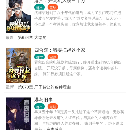
港片：开局坑大嫂三千万
对这个时代的冲击是巨大的，对御姐的诱惑也是巨大
都市
完结
的。
沈栋穿越到了八十年代的港岛，成为了洪门屯门扛把
子波叔的左右手，激活了“善功兑换系统”。 我大大小
小也是一个帮派头目，你竟然让我去做善事，简直岂
有此理。 “恭喜你杀死东兴乌鸦，救活众生，奖励善功
100点。” “恭喜你率领小弟做起了正当生意，奖励善功
最新：
第684章 大结局
500点。” “恭喜你资助福利院五百万，奖励善功5000
点。” ...... 在发现善功能够用来兑换各种东西后，沈栋
四合院：我要扛起这个家
彻底爱上了做善事。 黄志诚：一千万善款？你确定捐
都市
完结
款人是洪兴的扛把子？ 李文彬：很难相信这个与孩子
看完四合院电视剧的陈知行，睁开眼来到1965年的四
们玩在一起的人是个江湖大佬。 陆启昌：沈栋有慈善
合院。 开局没了爹，母亲病倒，还有个读初中的妹
护体，我们动不了他。 ...... 我是洪兴扛把子沈栋，一
妹。 陈知行必须扛起这个家。
不留神，从一个古惑仔变成了港岛最有名的大富豪和
大慈善家。
最新：
第679章 厂子转让的各种理由
港岛旧事
都市
完结
早来五十年 ?何定贤一头扎进了这个草莽遍地，无数英
雄豪杰还未发迹的火红年代，与真正的大佬喋血江
湖，与靓绝的佳人并肩齐舞。 赚到手里的， 绝不送出
去！
最新：
完本感言