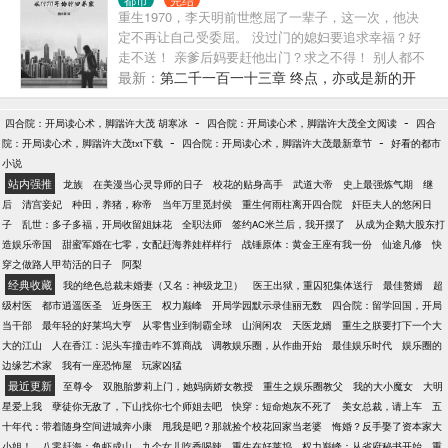
与犯罪精通，提出完美犯罪理论，让警方如临大敌。
重生1970，李天明前世憋屈了一辈子，这一次，他决
参演盗墓片，他获得十六字风水秘术绝技，直言某地
定不再让自己受委屈。 没过门的媳妇要追求幸福？好
有大墓，再度被请去局里喝茶。 …… 当仙侠剧组慕名
走不送！ 亲爹后妈要赶他出门？求之不得！ 别人都不
而来找到他的时候，所有粉丝全都绷不住了！
看好他，偏偏他最争气，不但自家小日子过得红红火
最新：
第二千一百一十三章 终点，亦或是新的开
火，还带着全村人一起兴办集体企业，实现共同富
始
裕。 南有华西，北有大邱？ 不好意思，天下第一村的
-
-
四合院：开局读心术，脚踹许大茂 胡寒冰
四合院：开局读心术，脚踹许大茂全文阅读
四合
名号归我了。
-
-
院：开局读心术，脚踹许大茂txt下载
四合院：开局读心术，脚踹许大茂最新章节
好看的都市
小说
站内强推
龙族
在美漫当心灵导师的日子
校花的贴身高手
武道大帝
史上最强炼气期
继
后
清宫妾妃
种田，养猪，称帝
当年万里觅封侯
重生何雨柱离开四合院
奸臣夫人的悠闲日
子
乱世：多子多福，开局收留姐妹花
全职法师
签约AC米兰后，我开摆了
从成为企鹅大股东打
造娱乐帝国
甜蜜军婚在七零，女配赶海养娃样样行
战锤原体：黄金王座有我一份
仙途凡修
快
穿之做路人甲苟活的日子
阿梨
经典收藏
我的绝色总裁未婚妻（又名：神级龙卫）
医王出狱，重囚犯集体送行
最佳赘婿
超
级村医
都市逍遥医圣
近身医王
权力巅峰
开局学园默示录佳丽无数
四合院：留学回国，开局
当干部
最年轻的好莱坞大亨
从零售业到制霸全球
山涧闲农
天医龙婿
重生之朕要打下一个大
大的江山
人在香江：泥头车撞击咋不算商战
调教娱乐圈，从作曲开始
最佳娱乐时代
娱乐圈的
边缘艺术家
我有一座恐怖屋
玩家凶猛
最近更新
至尊令
双胞胎萝莉上门，她妈病娇女教授
重生之娱乐圈教父
我的大小魔女
大明
星爱上我
孽徒你无敌了，下山找你七个师姐去吧
快穿：短命炮灰不死了
美女总裁，请上车
五
十年代：带着随身空间进城奔小康
甩我是吧？那就捡个校花回家当老婆
悔婚？反手娶了资本家大
小姐！
八零赶海：鱼虾成山，九个女儿吃香喝辣
重生在好莱坞
权力巅峰：从省府秘书开始
重