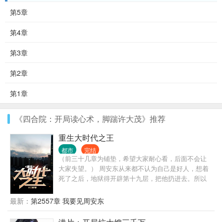
第5章
第4章
第3章
第2章
第1章
《四合院：开局读心术，脚踹许大茂》推荐
重生大时代之王
都市
完结
（前三十几章为铺垫，希望大家耐心看，后面不会让
大家失望。） 周安东从来都不认为自己是好人，想着
死了之后，地狱得开辟第十九层，把他扔进去。所以
在2021年某天，他做了人生中第一件好事，在疾驰的
车轮下救了一个孕妇。 也许是老天爷感动他的回头是
最新：
第2557章 我要见周安东
岸，把他送回了1992年，这个传统思维还占据着主导
地位的时代。一个拥有无比开放观念和阅历的男人，