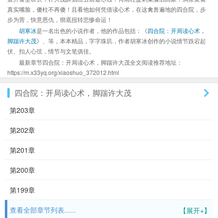
真实嘴脸，傻柱不再傻！且看他如何凭借读心术，在这禽兽遍地的四合院，步
步为营，快意恩仇，彻底扭转悲惨命运！
胡寒冰
是一名出色的小说作者，他的作品包括：《
四合院：开局读心术，
脚踹许大茂
》、等，本本精品，字字珠玑，作者胡寒冰创作的小说情节跌宕起
伏、扣人心弦，情节与文笔俱佳。
最新章节四合院：开局读心术，脚踹许大茂全文阅读推荐地址：
https://m.x33yq.org/xiaoshuo_372012.html
四合院：开局读心术，脚踹许大茂
第203章
第202章
第201章
第200章
第199章
查看全部章节列表......
【展开+】