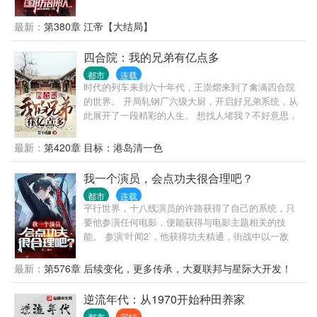
了自救，江凡直接挖断国防电缆了。 江凡:急，求问，
如果我被绑架，为了引起部队关注我把国防光缆弄
最新：
第380章 江帝【大结局】
断，算不算紧急避险？ 网友:好家伙，报警警察来需要
二十分钟，挖断国防电缆军队过来只需要两分钟，不
四合院：我的兄弟有亿点多
过最后劫匪都出来重新做人了，你还在里边蹲着！ 通
都市
连载
缉犯:喂，110吗，我实名举报有人破坏国防设备……
时代的列车来到六十年代，王崇熠来到了禽满四合院
媒体:蒙面热心市民将破坏国防设施的敌特分子扭送公
的世界。 开局轧钢厂六级大厨，开启好兄弟系统，从
安机关 …… 就在众人以为江凡的神操作到此结束时，
此展开了一段精彩的人生。 想找人堵我？不好意思，
谁料这仅仅是一个新的开始。 博物馆当保安，遇见歹
街溜子我兄弟！ 想报警抓我？不好意思，所长我兄
徒，你直接砸碎玻璃掏出越王勾践剑与歹徒击剑？ 家
弟！ 想去街道办举报我？不好意思，街道办主任我兄
最新：
第420章 目标：港岛清一色
政公司洗地毯，没想到洗出各种奇葩的东西，你把客
弟！ 王崇熠一杯小酒，一口美食，没事逗逗小娇妻。
户全部送进去？ 汽车修理店当学徒，你改装拖拉机去
但事情总是来在他。 既然如此，那就别怪我不客气！
我一个演员，会点功夫很合理吧？
秋名山飙车，秒杀一众豪华跑车？ 众网友:本以为开局
在这个风起云涌的时代，王崇熠带着一众兄弟，笑看
是巅峰，没想到小丑竟是我自己
都市
连载
风云起。 蓦然回首，王崇熠成为了搅弄风云的人！
平行世界，十八线演员的许路获得了自己的系统，只
要他参演任何电影，便能获得与电影主题相关的技
能。 参演‘叶闻2’，他获得功夫精通，街战中以一敌
五，轻松搞定，让正在观看他直播的观众目瞪口呆。
许风表示：我一个演员，会点功夫很合理吧！ 粉丝：
最新：
第576章 后续变化，更多传承，大夏联邦与星际大开发！
都被请去警局喝茶了，你觉得合理吗？ 参演鉴宝片，
【大结局】
他获得文物鉴赏与造假工艺，在古玩一条街成功捡
逆流年代：从1970开始种田养家
漏，开局十万倍利润。 参演推理片，他获得破案精通
都市
完结