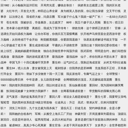
回1982：从小舢板到远洋巨轮
开局穷光蛋，赚钱全靠挂！
病娇美女总裁爱上我
我的区长老
婆
火红年代：开发北大荒，种田赶山养全家
身为精英人形的我，你让我当保镖
交叉平行线
灵
事录
以法律之名
我省府大秘，问鼎京圈
军火贩子什么鬼？我就一破产厂长！
一名SS士兵的日
常
苍生有我
我被炒后，市值暴跌，女总裁哭了
86年：我五个嫂子没人照顾
重生70：猎王归
来，资本家小姐求我娶
离婚后，我成为了医学传奇！
律政先锋：这个律师正的发邪！
官梯：从
选调生开始问鼎权力巅峰
让你办军校，你佣兵百万震慑鹰酱
扒开相声马褂里面全是西游辛密
权
力巅峰：从拒绝省厅千金开始
刚觉醒透视眼，你要跟我退婚？
张易发老师解读书籍文字版
一不
小心穿越成了老天爷
重生成游戏玩家
平庸的人不拯救世界
顶我仕途？我转投纪委你慌啥！
带
娃上综艺，孩她妈杨蜜求我收敛
独自在异能世界中闯荡升级
医武双绝
明明是合约，她们却想假
戏真做
最强战神
我的游戏直通万界
最强战神
最强战神
仙子，求你别再从书里出来了
最强
战神
举国飞升！十四亿魔修吓哭异界
重生85：运气好亿点，我靠赶海成首富
从村支书到仕途巅
峰
重生64，猎人出身，妻女被我宠上天
规则怪谈：但我养的是邪神啊
充值系统不正经，开局暴
打拜金女
重回70：替妹下乡没物资？我一天三顿
我反派他哥，专薅气运之女！
全球警报！
SSSSS级仙尊归来
中年逆袭，女儿助我变神豪
全网嘲我模仿顶流，天后砸钱逼我退圈
重生
1961：我的签到系统能种田
高武：我以剑道证长生
医仙纵横花都
重回62，我为国铸剑薅哭鹰
酱
扮演校花她爹？女神努力我躺平！
御兽：全网看我暴虐前妻！
带货翻车的我曝光黑心商
家
灵气复苏：我的捉鬼系统开挂了
重回八零：谁说女儿都是赔钱货？
重生七零，我要帮父亲鸣
冤昭雪
我的黑科技系统是18级文明造物
仕途风云：升迁
高武：替弟从军，归来问我要军
职？
消失三年回归，九个女总裁为我杀疯了
退役兵王：归途无名
契约神级兽娘，全是小萝
莉！
我和她的合租条约
军阀：从搬空上海兵工厂开始
神豪判官：开局直播审判霸座仙
顶级玩
家回归，但是是吟游诗人
猛男闯莞城，从四大村姑开始
废兽逆袭打脸不按套路出牌的神兽
凡尘
战场
被虐88次，真真少爷心死离家
重生官场：从老干局开始执掌天下
女多男少：全世界都想和