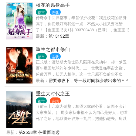
恋爱，却偶然相识了高冷学姐。 洛野决定，要偷偷跟
校花的贴身高手
学姐谈恋爱，然后惊艳所有人。 等他和高冷学姐手拉
都市
连载
手出现在学校里的时候，全校都震惊了。 高冷校花苏
传奇杀手回归都市，奉旨保护校花！我是校花的贴身
白粥的身边竟然出现了男人？ 这时，暗恋三年的女孩
高手，你们最好离我远一点，不然大小姐又要吃醋
却发现自己心里是有他的，于是再次展开了对洛野的
了！【鱼宝宝书友1群 333702438（已满），鱼宝宝书
追求。 “抱歉，小学弟已经是我的人了。”苏白粥强势
友2群 417723151】
最新：
第13192章
的说道。 …… “后来呢？洛野先生，您跟知名漫画家
苏白粥是怎么相爱的呢？” 听到此话，洛野摸了摸脑
重生之都市修仙
袋，看着那个绝美的身影，轻声笑道:“她偷偷把我的书
给漫画改编了……”
都市
连载
正式版：渡劫期大修士陈凡陨落在天劫中，却一梦五
百年重回地球的年少时代。上一世我登临宇宙之巅，
俯瞰万界，却无人相伴。这一世只愿不负前尘不负
卿。通俗版：修行五百年的渡劫期修仙者重生回都
最新：
需要修改下，等一段时间就会放出来的＾＾
市，弥补遗憾，扮猪吃老虎的故事。修仙书友群：
415550977，欢迎各位书友。
重生大时代之王
都市
完结
（前三十几章为铺垫，希望大家耐心看，后面不会让
大家失望。） 周安东从来都不认为自己是好人，想着
死了之后，地狱得开辟第十九层，把他扔进去。所以
在2021年某天，他做了人生中第一件好事，在疾驰的
车轮下救了一个孕妇。 也许是老天爷感动他的回头是
最新：
第2558章 任重而道远