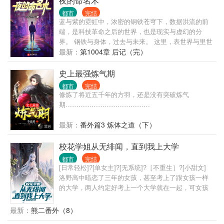
夜的命名术
立文明废墟之上，红帔似血，时笑时哭， 时代的帘幕
都市
完结
在他身后缓缓打开，他张开双臂，对着累累众生轻声
蓝与紫的霓虹中，浓密的钢铁苍穹下，数据洪流的前
低语—— “好戏……开场。”
端，是科技革命之后的世界，也是现实与虚幻的分
界。 钢铁与身体，过去与未来。 这里，表世界与里世
界并存，面前的一切，像是时间之墙近在眼前。 黑暗
最新：
第1004章 后记（完）
逐渐笼罩。 可你要明白啊我的朋友，我们不能用温柔
去应对黑暗，要用火。
史上最强炼气期
都市
完结
修炼了将近五千年的方羽，还是没有突破炼气
期…………………………………
最新：
番外篇3 炼体之道（下）
校花学姐从无绯闻，直到我上大学
都市
完结
[日常轻松]?[单女主]?[无系统]?［不重生］?[小甜文]
洛野高中暗恋了三年的女孩，甚至考上了跟女孩一样
的大学，两人约定好考上一个大学就在一起，可女孩
竟然反悔了。 悲痛之下，洛野化身恋爱小说作者，没
想到大学还没开学，他写的小说冲上了平台榜首，他
最新：
熊二番外（8）
竟然火了…… 上大学后，洛野原以为自己再也不会谈