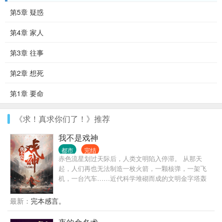
第5章 疑惑
第4章 家人
第3章 往事
第2章 想死
第1章 要命
《求！真求你们了！》推荐
我不是戏神
都市
完结
赤色流星划过天际后，人类文明陷入停滞。 从那天
起，人们再也无法制造一枚火箭，一颗核弹，一架飞
机，一台汽车……近代科学堆砌而成的文明金字塔轰
然坍塌，而灾难，远不止此。 灰色的世界随着赤色流
星降临，像是镜面后的鬼魅倒影，将文明世界一点点
最新：
完本感言。
拖入无序的深渊。 在这个时代，人命渺如尘埃； 在这
个时代，人类灿若星辰。 大厦将倾，有人见一戏子屹