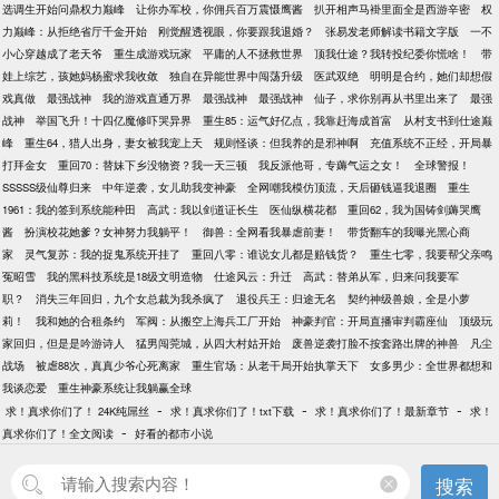
选调生开始问鼎权力巅峰
让你办军校，你佣兵百万震慑鹰酱
扒开相声马褂里面全是西游辛密
权
力巅峰：从拒绝省厅千金开始
刚觉醒透视眼，你要跟我退婚？
张易发老师解读书籍文字版
一不
小心穿越成了老天爷
重生成游戏玩家
平庸的人不拯救世界
顶我仕途？我转投纪委你慌啥！
带
娃上综艺，孩她妈杨蜜求我收敛
独自在异能世界中闯荡升级
医武双绝
明明是合约，她们却想假
戏真做
最强战神
我的游戏直通万界
最强战神
最强战神
仙子，求你别再从书里出来了
最强
战神
举国飞升！十四亿魔修吓哭异界
重生85：运气好亿点，我靠赶海成首富
从村支书到仕途巅
峰
重生64，猎人出身，妻女被我宠上天
规则怪谈：但我养的是邪神啊
充值系统不正经，开局暴
打拜金女
重回70：替妹下乡没物资？我一天三顿
我反派他哥，专薅气运之女！
全球警报！
SSSSS级仙尊归来
中年逆袭，女儿助我变神豪
全网嘲我模仿顶流，天后砸钱逼我退圈
重生
1961：我的签到系统能种田
高武：我以剑道证长生
医仙纵横花都
重回62，我为国铸剑薅哭鹰
酱
扮演校花她爹？女神努力我躺平！
御兽：全网看我暴虐前妻！
带货翻车的我曝光黑心商
家
灵气复苏：我的捉鬼系统开挂了
重回八零：谁说女儿都是赔钱货？
重生七零，我要帮父亲鸣
冤昭雪
我的黑科技系统是18级文明造物
仕途风云：升迁
高武：替弟从军，归来问我要军
职？
消失三年回归，九个女总裁为我杀疯了
退役兵王：归途无名
契约神级兽娘，全是小萝
莉！
我和她的合租条约
军阀：从搬空上海兵工厂开始
神豪判官：开局直播审判霸座仙
顶级玩
家回归，但是是吟游诗人
猛男闯莞城，从四大村姑开始
废兽逆袭打脸不按套路出牌的神兽
凡尘
战场
被虐88次，真真少爷心死离家
重生官场：从老干局开始执掌天下
女多男少：全世界都想和
我谈恋爱
重生神豪系统让我躺赢全球
-
-
-
求！真求你们了！ 24K纯屌丝
求！真求你们了！txt下载
求！真求你们了！最新章节
求！
-
真求你们了！全文阅读
好看的都市小说
搜索