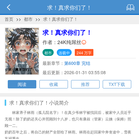
求！真求你们了！
首页
>>
都市
>>
求！真求你们了！
求！真求你们了！
作者：
24K纯屌丝
都市
连载中
244 万字
最新章节：
第600章 完结
最后更新：2026-01-31 03:55:08
阅读
收藏
推荐
TXT下载
求！真求你们了！小说简介
林家养子林雨（孤儿院名字）！在真少爷林宇被找回后，被家中人员近乎
无视！除了奶奶还关心并照顾到十八岁，也只有康叔（管家）云姨（保姆）照
顾一二。
奶奶百年之后，将自己的财产全部给了林雨。林雨在赶回家中奔丧途中，雪夜
车祸重生。