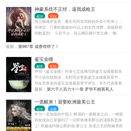
岸，把他送回了1992年，这个传统思维还占据着主导
地位的时代。一个拥有无比开放观念和阅历的男人，
神豪系统不正经，逼我成枪王
对这个时代的冲击是巨大的，对御姐的诱惑也是巨大
都市
完结
的。
段云枫魂穿蓝星，重生到同名同姓的外卖小哥身上，
并绑定，只要给颜值90分以上的女性消费，就能获得
倍数返利。 斗音平台，段云枫巨额打赏主播，“枫
总”之名直接火爆全网... 段云枫随手抄下的故土歌曲，
把小有名气的女歌星捧上天后宝座。 …… ?从此，蓝
最新：
第987章 成香饽饽了！
星线上和线下，多了个挥金如土的神豪，众多自持颜
值的女人蜂拥而至，只为跟他交朋友。 段云枫:“我交
鉴宝金瞳
朋友，贵在深交，重在开心，从来都不管她有钱没
都市
完结
钱，反正都没有我有钱。”
声明《鉴宝金瞳》作者七宝琉璃写的鉴宝金瞳最新章
节小说在线阅读，实时同步更新鉴宝金瞳最新章节，
书友所发表的鉴宝金瞳最新章节评论，并不代表要看
书赞同鉴宝金瞳最新章节或者支持鉴宝金瞳读者阅读
最新：
第六千八百六十一章 罗学不精害死人
的此观点，我们的立场仅限于传播更多读者感兴趣的
信息。 如果小说鉴宝金瞳最新章节浏览，或对小说鉴
一觉醒来！迎娶欧洲最美公主
宝金瞳内容、版权等方面有质疑，或对本站有意见建
都市
连载
议请到站务管理区发帖，如果发现《鉴宝金瞳》小说
作为一名地道的中国人 醉酒的一夜醒来之后，一睁眼
最新章节未及时更新请联系我们。如果您喜欢小说鉴
则发现自己穿越到了一位即将继承爵位的顶级权贵身
宝金瞳,请支持作者到书店购买正版图书。感谢您的合
上! 穿越成约翰公爵的他-娶公主 发现公主的陪嫁竟然
作与支持 父亲得了重病，巨额医药费让古玩店学徒杨