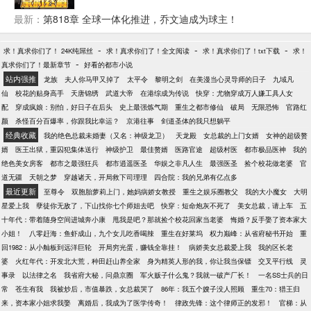
是皇家马德里！ 去时差企业！竟然发现自己名下全是
波压力巨大，因为善心偶得琉璃石，让他拥有一双鉴
五百强！ 出了危险-发现自己家族的安保队伍竟然是黑
最新：
第818章 全球一体化推进，乔文迪成为球主！
宝金瞳，且看他如何鉴宝捡漏，颠覆命运…… 如果您
暗世界的王者！！ 参观自己家族的收藏-居然发现消失
对小说鉴宝金瞳全本阅读，版权等方面有质疑的，或
于二战的传奇文物 ........
-
-
-
求！真求你们了！ 24K纯屌丝
对本站有意见建议的请告诉我们，如果发现《鉴宝金
求！真求你们了！全文阅读
求！真求你们了！txt下载
求！
-
真求你们了！最新章节
瞳》小说最新章节有错误请点击错误举报告诉我们。
好看的都市小说
站内强推
请支持作者的鉴宝金瞳读者一定要到书店购买正版小
龙族
夫人你马甲又掉了
太平令
黎明之剑
在美漫当心灵导师的日子
九域凡
说或者图书。 友情分享从我做起。数万网友在行动，
仙
校花的贴身高手
天唐锦绣
武道大帝
在港综成为传说
快穿：尤物穿成万人嫌工具人女
《鉴宝金瞳》分享得多更新就越快。从下面的图标分
配
穿成疯娘：别怕，好日子在后头
史上最强炼气期
重生之都市修仙
破局
无限恐怖
官路红
享投一票，每人每天只限一次哦多了无效。
颜
杀怪百分百爆率，你跟我比幸运？
京港往事
剑道圣体的我只想躺平
经典收藏
我的绝色总裁未婚妻（又名：神级龙卫）
天龙殿
女总裁的上门女婿
女神的超级赘
婿
医王出狱，重囚犯集体送行
神级护卫
最佳赘婿
医路官途
超级村医
都市极品医神
我的
绝色美女房客
都市之最强狂兵
都市逍遥医圣
华娱之非凡人生
最强医圣
捡个校花做老婆
官
道无疆
天朝之梦
穿越诸天，开局救下司理理
四合院：我的兄弟有亿点多
最近更新
至尊令
双胞胎萝莉上门，她妈病娇女教授
重生之娱乐圈教父
我的大小魔女
大明
星爱上我
孽徒你无敌了，下山找你七个师姐去吧
快穿：短命炮灰不死了
美女总裁，请上车
五
十年代：带着随身空间进城奔小康
甩我是吧？那就捡个校花回家当老婆
悔婚？反手娶了资本家大
小姐！
八零赶海：鱼虾成山，九个女儿吃香喝辣
重生在好莱坞
权力巅峰：从省府秘书开始
重
回1982：从小舢板到远洋巨轮
开局穷光蛋，赚钱全靠挂！
病娇美女总裁爱上我
我的区长老
婆
火红年代：开发北大荒，种田赶山养全家
身为精英人形的我，你让我当保镖
交叉平行线
灵
事录
以法律之名
我省府大秘，问鼎京圈
军火贩子什么鬼？我就一破产厂长！
一名SS士兵的日
常
苍生有我
我被炒后，市值暴跌，女总裁哭了
86年：我五个嫂子没人照顾
重生70：猎王归
来，资本家小姐求我娶
离婚后，我成为了医学传奇！
律政先锋：这个律师正的发邪！
官梯：从