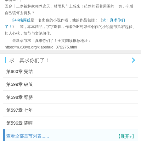
回穿十三岁被林家领养这天，林雨从车上醒来！茫然的看着周围的一切，今后
自己该何去何从？
24K纯屌丝
是一名出色的小说作者，他的作品包括：《
求！真求你们
了！
》、等，本本精品，字字珠玑，作者24K纯屌丝创作的小说情节跌宕起伏、
扣人心弦，情节与文笔俱佳。
最新章节求！真求你们了！全文阅读推荐地址：
https://m.x33yq.org/xiaoshuo_372275.html
求！真求你们了！
第600章 完结
第599章 破茧
第598章 臂膀
第597章 七年
第596章 嚯嚯
查看全部章节列表......
【展开+】