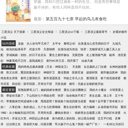
穿越，我却只想过咸鱼一样的生活。 但是有些事情是
媒体:蒙面热心市民将破坏国防设施的敌特分子扭送公
躲不掉的，有些人同样是挡不住的。
安机关 …… 就在众人以为江凡的神操作到此结束时，
谁料这仅仅是一个新的开始。 博物馆当保安，遇见歹
最新：
第五百九十七章 早起的鸟儿有食吃
徒，你直接砸碎玻璃掏出越王勾践剑与歹徒击剑？ 家
政公司洗地毯，没想到洗出各种奇葩的东西，你把客
-
-
-
-
三星演义 天下壹家
三星演义全文阅读
户全部送进去？ 汽车修理店当学徒，你改装拖拉机去
三星演义txt下载
三星演义最新章节
好看的都市
小说
秋名山飙车，秒杀一众豪华跑车？ 众网友:本以为开局
站内强推
是巅峰，没想到小丑竟是我自己
龙族
夫人你马甲又掉了
太平令
黎明之剑
在美漫当心灵导师的日子
九域凡
仙
校花的贴身高手
武道大帝
天唐锦绣
在港综成为传说
快穿：尤物穿成万人嫌工具人女
配
穿成疯娘：别怕，好日子在后头
重生之都市修仙
无限恐怖
史上最强炼气期
破局
清宫妾
妃
神豪系统不正经，逼我成枪王
签约AC米兰后，我开摆了
仙途凡修
经典收藏
我的绝色总裁未婚妻（又名：神级龙卫）
天龙殿
女总裁的上门女婿
女神的超级赘
婿
医王出狱，重囚犯集体送行
神级护卫
最佳赘婿
医路官途
超级村医
都市极品医神
我的
绝色美女房客
都市之最强狂兵
都市逍遥医圣
华娱之非凡人生
最强医圣
捡个校花做老婆
都
市武圣
四合院：留学回国，开局当干部
天医龙婿
都市：无敌从全能奶爸开始
最近更新
双胞胎萝莉上门，她妈病娇女教授
重生之娱乐圈教父
我的大小魔女
大明星爱上
我
孽徒你无敌了，下山找你七个师姐去吧
快穿：短命炮灰不死了
美女总裁，请上车
五十年
代：带着随身空间进城奔小康
甩我是吧？那就捡个校花回家当老婆
悔婚？反手娶了资本家大小
姐！
八零赶海：鱼虾成山，九个女儿吃香喝辣
重生在好莱坞
权力巅峰：从省府秘书开始
重回
1982：从小舢板到远洋巨轮
开局穷光蛋，赚钱全靠挂！
病娇美女总裁爱上我
我的区长老婆
火
红年代：开发北大荒，种田赶山养全家
身为精英人形的我，你让我当保镖
交叉平行线
灵事
录
以法律之名
我省府大秘，问鼎京圈
军火贩子什么鬼？我就一破产厂长！
一名SS士兵的日