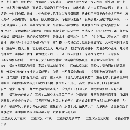
常
苍生有我
我被炒后，市值暴跌，女总裁哭了
86年：我五个嫂子没人照顾
重生70：猎王归
来，资本家小姐求我娶
离婚后，我成为了医学传奇！
律政先锋：这个律师正的发邪！
官梯：从
选调生开始问鼎权力巅峰
让你办军校，你佣兵百万震慑鹰酱
扒开相声马褂里面全是西游辛密
权
力巅峰：从拒绝省厅千金开始
刚觉醒透视眼，你要跟我退婚？
张易发老师解读书籍文字版
一不
小心穿越成了老天爷
重生成游戏玩家
平庸的人不拯救世界
顶我仕途？我转投纪委你慌啥！
带
娃上综艺，孩她妈杨蜜求我收敛
独自在异能世界中闯荡升级
医武双绝
明明是合约，她们却想假
戏真做
最强战神
我的游戏直通万界
最强战神
最强战神
仙子，求你别再从书里出来了
最强
战神
举国飞升！十四亿魔修吓哭异界
重生85：运气好亿点，我靠赶海成首富
从村支书到仕途巅
峰
重生64，猎人出身，妻女被我宠上天
规则怪谈：但我养的是邪神啊
充值系统不正经，开局暴
打拜金女
重回70：替妹下乡没物资？我一天三顿
我反派他哥，专薅气运之女！
全球警报！
SSSSS级仙尊归来
中年逆袭，女儿助我变神豪
全网嘲我模仿顶流，天后砸钱逼我退圈
重生
1961：我的签到系统能种田
高武：我以剑道证长生
医仙纵横花都
重回62，我为国铸剑薅哭鹰
酱
扮演校花她爹？女神努力我躺平！
御兽：全网看我暴虐前妻！
带货翻车的我曝光黑心商
家
灵气复苏：我的捉鬼系统开挂了
重回八零：谁说女儿都是赔钱货？
重生七零，我要帮父亲鸣
冤昭雪
我的黑科技系统是18级文明造物
仕途风云：升迁
高武：替弟从军，归来问我要军
职？
消失三年回归，九个女总裁为我杀疯了
退役兵王：归途无名
契约神级兽娘，全是小萝
莉！
我和她的合租条约
军阀：从搬空上海兵工厂开始
神豪判官：开局直播审判霸座仙
顶级玩
家回归，但是是吟游诗人
猛男闯莞城，从四大村姑开始
废兽逆袭打脸不按套路出牌的神兽
凡尘
战场
被虐88次，真真少爷心死离家
重生官场：从老干局开始执掌天下
女多男少：全世界都想和
我谈恋爱
重生神豪系统让我躺赢全球
我从明朝活到现在
-
-
-
-
三星演义 天下壹家
三星演义txt下载
三星演义最新章节
三星演义全文阅读
好看的都市
小说