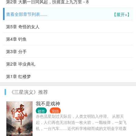
第2章 大鹏一日同风起，扶摇直上九万里－8
查看全部章节列表......
【展开+】
第5章 奇怪的女人
第4章 钓鱼
第3章 分手
第2章 毕业典礼
第1章 红楼梦
《三星演义》推荐
我不是戏神
都市
完结
赤色流星划过天际后，人类文明陷入停滞。 从那天
起，人们再也无法制造一枚火箭，一颗核弹，一架飞
机，一台汽车……近代科学堆砌而成的文明金字塔轰
然坍塌，而灾难，远不止此。 灰色的世界随着赤色流