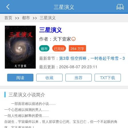
三星演义
首页
>>
都市
>>
三星演义
三星演义
作者：
天下壹家
都市
已完结
264 万字
最新章节：
第3章 悟空挥棒，一时卷起千堆雪－3
最后更新：2026-08-07 20:23:11
阅读
收藏
推荐
TXT下载
三星演义小说简介
一部面容难以描述的小说……
一个心思难以揣测的男人……
一段人性难以解释的爱情……
自诞生，宇宙爆炸以来，世人皆叹曹公已死、宝玉已亡，但一个不起眼的角
落，宝玉再次诞生！