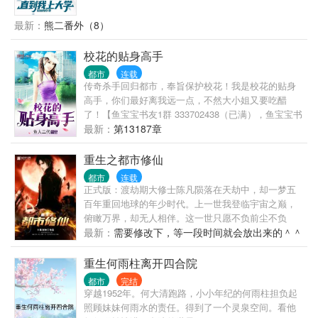
竟然反悔了。 悲痛之下，洛野化身恋爱小说作者，没
想到大学还没开学，他写的小说冲上了平台榜首，他
最新：
熊二番外（8）
竟然火了…… 上大学后，洛野原以为自己再也不会谈
恋爱，却偶然相识了高冷学姐。 洛野决定，要偷偷跟
校花的贴身高手
学姐谈恋爱，然后惊艳所有人。 等他和高冷学姐手拉
都市
连载
手出现在学校里的时候，全校都震惊了。 高冷校花苏
传奇杀手回归都市，奉旨保护校花！我是校花的贴身
白粥的身边竟然出现了男人？ 这时，暗恋三年的女孩
高手，你们最好离我远一点，不然大小姐又要吃醋
却发现自己心里是有他的，于是再次展开了对洛野的
了！【鱼宝宝书友1群 333702438（已满），鱼宝宝书
追求。 “抱歉，小学弟已经是我的人了。”苏白粥强势
友2群 417723151】
最新：
第13187章
的说道。 …… “后来呢？洛野先生，您跟知名漫画家
苏白粥是怎么相爱的呢？” 听到此话，洛野摸了摸脑
重生之都市修仙
袋，看着那个绝美的身影，轻声笑道:“她偷偷把我的书
给漫画改编了……”
都市
连载
正式版：渡劫期大修士陈凡陨落在天劫中，却一梦五
百年重回地球的年少时代。上一世我登临宇宙之巅，
俯瞰万界，却无人相伴。这一世只愿不负前尘不负
卿。通俗版：修行五百年的渡劫期修仙者重生回都
最新：
需要修改下，等一段时间就会放出来的＾＾
市，弥补遗憾，扮猪吃老虎的故事。修仙书友群：
415550977，欢迎各位书友。
重生何雨柱离开四合院
都市
完结
穿越1952年。何大清跑路，小小年纪的何雨柱担负起
照顾妹妹何雨水的责任。得到了一个灵泉空间。看他