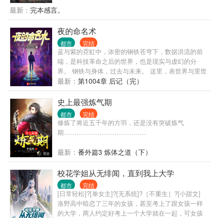
星降临，像是镜面后的鬼魅倒影，将文明世界一点点
最新：
完本感言。
拖入无序的深渊。 在这个时代，人命渺如尘埃； 在这
个时代，人类灿若星辰。 大厦将倾，有人见一戏子屹
夜的命名术
立文明废墟之上，红帔似血，时笑时哭， 时代的帘幕
都市
完结
在他身后缓缓打开，他张开双臂，对着累累众生轻声
蓝与紫的霓虹中，浓密的钢铁苍穹下，数据洪流的前
低语—— “好戏……开场。”
端，是科技革命之后的世界，也是现实与虚幻的分
界。 钢铁与身体，过去与未来。 这里，表世界与里世
界并存，面前的一切，像是时间之墙近在眼前。 黑暗
最新：
第1004章 后记（完）
逐渐笼罩。 可你要明白啊我的朋友，我们不能用温柔
去应对黑暗，要用火。
史上最强炼气期
都市
完结
修炼了将近五千年的方羽，还是没有突破炼气
期…………………………………
最新：
番外篇3 炼体之道（下）
校花学姐从无绯闻，直到我上大学
都市
完结
[日常轻松]?[单女主]?[无系统]?［不重生］?[小甜文]
洛野高中暗恋了三年的女孩，甚至考上了跟女孩一样
的大学，两人约定好考上一个大学就在一起，可女孩