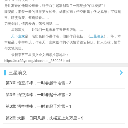
身世离奇的他历经艰辛，终于白手起家创造了一部绝妙的“红楼梦”！
朦胧间，那梦一般的世界英女如云、雄将如雨：悟空麒麟；伏龙凤雏；宝钗黛
玉、晴雯香菱、鸳鸯惜春……
刀光剑影，情言爱语，荡气回肠……
——星球演义——让我们一起来看宝玉开天辟地……
天下壹家
是一名出色的小说作者，他的作品包括：《
三星演义
》、等，本
本精品，字字珠玑，作者天下壹家创作的小说情节跌宕起伏、扣人心弦，情节
与文笔俱佳。
最新章节三星演义全文阅读推荐地址：
https://m.x33yq.org/xiaoshuo_359026.html
三星演义
第3章 悟空挥棒，一时卷起千堆雪－3
第3章 悟空挥棒，一时卷起千堆雪－2
第3章 悟空挥棒，一时卷起千堆雪－1
第2章 大鹏一日同风起，扶摇直上九万里－9