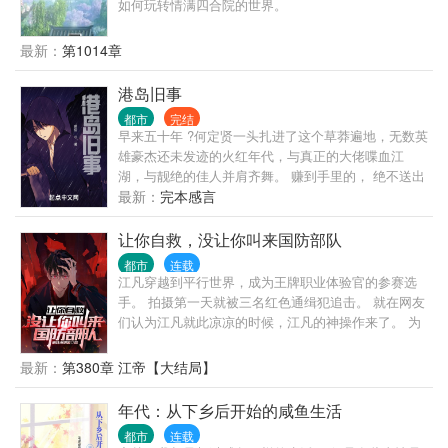
如何玩转情满四合院的世界。
最新：
第1014章
港岛旧事
都市
完结
早来五十年 ?何定贤一头扎进了这个草莽遍地，无数英
雄豪杰还未发迹的火红年代，与真正的大佬喋血江
湖，与靓绝的佳人并肩齐舞。 赚到手里的， 绝不送出
去！
最新：
完本感言
让你自救，没让你叫来国防部队
都市
连载
江凡穿越到平行世界，成为王牌职业体验官的参赛选
手。 拍摄第一天就被三名红色通缉犯追击。 就在网友
们认为江凡就此凉凉的时候，江凡的神操作来了。 为
了自救，江凡直接挖断国防电缆了。 江凡:急，求问，
如果我被绑架，为了引起部队关注我把国防光缆弄
最新：
第380章 江帝【大结局】
断，算不算紧急避险？ 网友:好家伙，报警警察来需要
二十分钟，挖断国防电缆军队过来只需要两分钟，不
年代：从下乡后开始的咸鱼生活
过最后劫匪都出来重新做人了，你还在里边蹲着！ 通
都市
连载
缉犯:喂，110吗，我实名举报有人破坏国防设备……