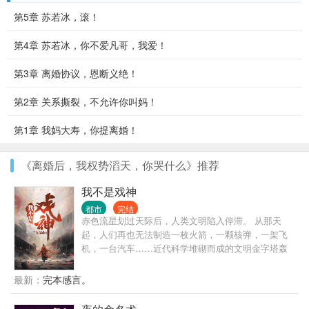
第5章 苏若冰，滚！
第4章 苏若冰，你不爱凡哥，我爱！
第3章 离婚协议，恩断义绝！
第2章 关系撕裂，不允许你叫妈！
第1章 我妈大寿，你提离婚！
《离婚后，我权势滔天，你哭什么》推荐
我不是戏神
都市
完结
赤色流星划过天际后，人类文明陷入停滞。 从那天
起，人们再也无法制造一枚火箭，一颗核弹，一架飞
机，一台汽车……近代科学堆砌而成的文明金字塔轰
然坍塌，而灾难，远不止此。 灰色的世界随着赤色流
星降临，像是镜面后的鬼魅倒影，将文明世界一点点
最新：
完本感言。
拖入无序的深渊。 在这个时代，人命渺如尘埃； 在这
个时代，人类灿若星辰。 大厦将倾，有人见一戏子屹