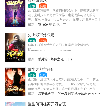
夜的命名术
立文明废墟之上，红帔似血，时笑时哭， 时代的帘幕
都市
完结
在他身后缓缓打开，他张开双臂，对着累累众生轻声
蓝与紫的霓虹中，浓密的钢铁苍穹下，数据洪流的前
低语—— “好戏……开场。”
端，是科技革命之后的世界，也是现实与虚幻的分
界。 钢铁与身体，过去与未来。 这里，表世界与里世
界并存，面前的一切，像是时间之墙近在眼前。 黑暗
最新：
第1004章 后记（完）
逐渐笼罩。 可你要明白啊我的朋友，我们不能用温柔
去应对黑暗，要用火。
史上最强炼气期
都市
完结
修炼了将近五千年的方羽，还是没有突破炼气
期…………………………………
最新：
番外篇3 炼体之道（下）
重生之都市修仙
都市
连载
正式版：渡劫期大修士陈凡陨落在天劫中，却一梦五
百年重回地球的年少时代。上一世我登临宇宙之巅，
俯瞰万界，却无人相伴。这一世只愿不负前尘不负
卿。通俗版：修行五百年的渡劫期修仙者重生回都
最新：
需要修改下，等一段时间就会放出来的＾＾
市，弥补遗憾，扮猪吃老虎的故事。修仙书友群：
415550977，欢迎各位书友。
重生何雨柱离开四合院