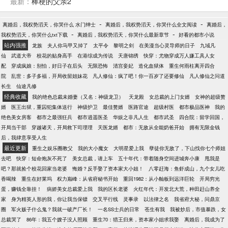
最新：
棒梗的父亲2
了四合院众禽兽的算计，也断了白寡妇的算计
-
-
离婚后，我权势滔天，你哭什么 水门绅士
离婚后，我权势滔天，你哭什么全文阅读
离婚后，
-
-
我权势滔天，你哭什么txt下载
离婚后，我权势滔天，你哭什么最新章节
好看的都市小说
站内强推
龙族
夫人你马甲又掉了
太平令
黎明之剑
在美漫当心灵导师的日子
九域凡
仙
武道大帝
校花的贴身高手
在港综成为传说
天唐锦绣
快穿：尤物穿成万人嫌工具人女
配
穿成疯娘：别怕，好日子在后头
无限恐怖
清宫妾妃
造化血狱体
重生何雨柱离开四合
院
乱世：多子多福，开局收留姐妹花
凡人修仙：疯了吧！你一百岁了还要修仙
凡人修仙之问道
长生
仙途凡修
经典收藏
我的绝色总裁未婚妻（又名：神级龙卫）
天龙殿
女总裁的上门女婿
女神的超级赘
婿
医王出狱，重囚犯集体送行
神级护卫
最佳赘婿
医路官途
超级村医
都市极品医神
我的
绝色美女房客
都市之最强狂兵
都市逍遥医圣
华娱之非凡人生
都市武圣
四合院：留学回国，
开局当干部
穿越诸天，开局救下司理理
天医龙婿
都市：无敌从全能奶爸开始
拥有无限金钱
后，我肆意享受人生
最近更新
重生之娱乐圈教父
我的大小魔女
大明星爱上我
孽徒你无敌了，下山找你七个师姐
去吧
快穿：短命炮灰不死了
美女总裁，请上车
五十年代：带着随身空间进城奔小康
甩我是
吧？那就捡个校花回家当老婆
悔婚？反手娶了资本家大小姐！
八零赶海：鱼虾成山，九个女儿吃
香喝辣
重生在好莱坞
权力巅峰：从省府秘书开始
重回1982：从小舢板到远洋巨轮
开局穷光
蛋，赚钱全靠挂！
病娇美女总裁爱上我
我的区长老婆
火红年代：开发北大荒，种田赶山养全
家
身为精英人形的我，你让我当保镖
交叉平行线
灵事录
以法律之名
我省府大秘，问鼎京
圈
军火贩子什么鬼？我就一破产厂长！
一名SS士兵的日常
苍生有我
我被炒后，市值暴跌，女
总裁哭了
86年：我五个嫂子没人照顾
重生70：猎王归来，资本家小姐求我娶
离婚后，我成为了