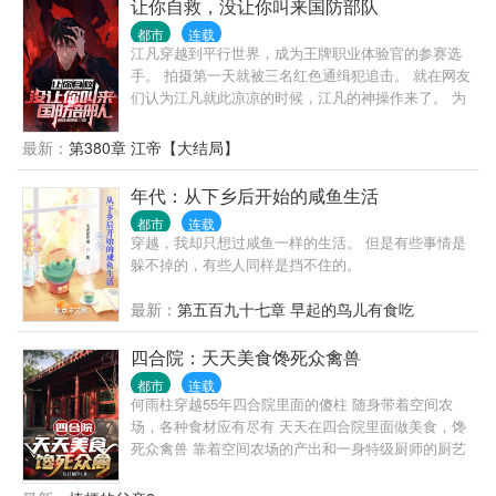
信息。 如果小说鉴宝金瞳最新章节浏览，或对小说鉴
让你自救，没让你叫来国防部队
宝金瞳内容、版权等方面有质疑，或对本站有意见建
都市
连载
议请到站务管理区发帖，如果发现《鉴宝金瞳》小说
江凡穿越到平行世界，成为王牌职业体验官的参赛选
最新章节未及时更新请联系我们。如果您喜欢小说鉴
手。 拍摄第一天就被三名红色通缉犯追击。 就在网友
宝金瞳,请支持作者到书店购买正版图书。感谢您的合
们认为江凡就此凉凉的时候，江凡的神操作来了。 为
作与支持 父亲得了重病，巨额医药费让古玩店学徒杨
了自救，江凡直接挖断国防电缆了。 江凡:急，求问，
波压力巨大，因为善心偶得琉璃石，让他拥有一双鉴
如果我被绑架，为了引起部队关注我把国防光缆弄
最新：
第380章 江帝【大结局】
宝金瞳，且看他如何鉴宝捡漏，颠覆命运…… 如果您
断，算不算紧急避险？ 网友:好家伙，报警警察来需要
对小说鉴宝金瞳全本阅读，版权等方面有质疑的，或
二十分钟，挖断国防电缆军队过来只需要两分钟，不
年代：从下乡后开始的咸鱼生活
对本站有意见建议的请告诉我们，如果发现《鉴宝金
过最后劫匪都出来重新做人了，你还在里边蹲着！ 通
瞳》小说最新章节有错误请点击错误举报告诉我们。
都市
连载
缉犯:喂，110吗，我实名举报有人破坏国防设备……
穿越，我却只想过咸鱼一样的生活。 但是有些事情是
请支持作者的鉴宝金瞳读者一定要到书店购买正版小
媒体:蒙面热心市民将破坏国防设施的敌特分子扭送公
躲不掉的，有些人同样是挡不住的。
说或者图书。 友情分享从我做起。数万网友在行动，
安机关 …… 就在众人以为江凡的神操作到此结束时，
《鉴宝金瞳》分享得多更新就越快。从下面的图标分
谁料这仅仅是一个新的开始。 博物馆当保安，遇见歹
最新：
第五百九十七章 早起的鸟儿有食吃
享投一票，每人每天只限一次哦多了无效。
徒，你直接砸碎玻璃掏出越王勾践剑与歹徒击剑？ 家
政公司洗地毯，没想到洗出各种奇葩的东西，你把客
四合院：天天美食馋死众禽兽
户全部送进去？ 汽车修理店当学徒，你改装拖拉机去
秋名山飙车，秒杀一众豪华跑车？ 众网友:本以为开局
都市
连载
何雨柱穿越55年四合院里面的傻柱 随身带着空间农
是巅峰，没想到小丑竟是我自己
场，各种食材应有尽有 天天在四合院里面做美食，馋
死众禽兽 靠着空间农场的产出和一身特级厨师的厨艺
何雨柱囤下大量古董字画、买下大量四合院、开办连
锁餐饮酒楼 娶上美娇妻，爱情、事业、人生大丰收 断