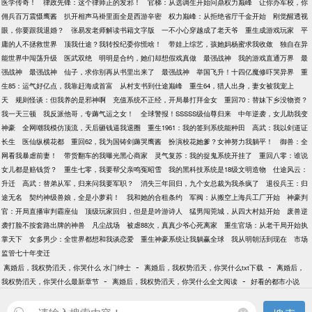
医学传奇！
律政先锋：这个律师正的发邪！
官梯：从选调生开始问鼎权力巅峰
让你办军校，你
佣兵百万震慑鹰酱
扒开相声马褂里面全是西游辛密
权力巅峰：从拒绝省厅千金开始
刚觉醒透视
眼，你要跟我退婚？
张易发老师解读书籍文字版
一不小心穿越成了老天爷
重生成游戏玩家
平
庸的人不拯救世界
顶我仕途？我转投纪委你慌啥！
带娃上综艺，孩她妈杨蜜求我收敛
独自在异
能世界中闯荡升级
医武双绝
明明是合约，她们却想假戏真做
最强战神
我的游戏直通万界
最
强战神
最强战神
仙子，求你别再从书里出来了
最强战神
举国飞升！十四亿魔修吓哭异界
重
生85：运气好亿点，我靠赶海成首富
从村支书到仕途巅峰
重生64，猎人出身，妻女被我宠上
天
规则怪谈：但我养的是邪神啊
充值系统不正经，开局暴打拜金女
重回70：替妹下乡没物资？
我一天三顿
我反派他哥，专薅气运之女！
全球警报！SSSSS级仙尊归来
中年逆袭，女儿助我变
神豪
全网嘲我模仿顶流，天后砸钱逼我退圈
重生1961：我的签到系统能种田
高武：我以剑道证
长生
医仙纵横花都
重回62，我为国铸剑薅哭鹰酱
扮演校花她爹？女神努力我躺平！
御兽：全
网看我暴虐前妻！
带货翻车的我曝光黑心商家
灵气复苏：我的捉鬼系统开挂了
重回八零：谁说
女儿都是赔钱货？
重生七零，我要帮父亲鸣冤昭雪
我的黑科技系统是18级文明造物
仕途风云：
升迁
高武：替弟从军，归来问我要军职？
消失三年回归，九个女总裁为我杀疯了
退役兵王：归
途无名
契约神级兽娘，全是小萝莉！
我和她的合租条约
军阀：从搬空上海兵工厂开始
神豪判
官：开局直播审判霸座仙
顶级玩家回归，但是是吟游诗人
猛男闯莞城，从四大村姑开始
废兽逆
袭打脸不按套路出牌的神兽
凡尘战场
被虐88次，真真少爷心死离家
重生官场：从老干局开始执
掌天下
女多男少：全世界都想和我谈恋爱
重生神豪系统让我躺赢全球
我从明朝活到现在
市场
监管七十年变迁
-
-
离婚后，我权势滔天，你哭什么 水门绅士
离婚后，我权势滔天，你哭什么txt下载
离婚后，
-
-
我权势滔天，你哭什么最新章节
离婚后，我权势滔天，你哭什么全文阅读
好看的都市小说