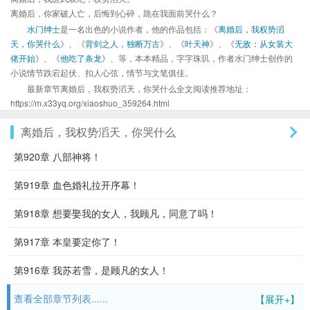
离婚后，你家破人亡，后悔到心碎，跪在我面前哭什么？
水门绅士
是一名出色的小说作者，他的作品包括：《
离婚后，我权势滔
天，你哭什么
》、《
背剑之人，独断万古
》、《
叶天神
》、《
无敌：从女装大
佬开始
》、《
他吃了条龙
》、等，本本精品，字字珠玑，作者水门绅士创作的
小说情节跌宕起伏、扣人心弦，情节与文笔俱佳。
最新章节离婚后，我权势滔天，你哭什么全文阅读推荐地址：
https://m.x33yq.org/xiaoshuo_359264.html
离婚后，我权势滔天，你哭什么
第920章 八部神将！
第919章 血色婚礼拉开序幕！
第918章 想要娶我的女人，我顾凡，同意了吗！
第917章 本皇要定你了！
第916章 我苏若雪，是顾凡的女人！
查看全部章节列表......
【展开+】