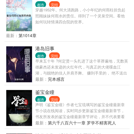
都市
完结
穿越1952年。何大清跑路，小小年纪的何雨柱担负起
照顾妹妹何雨水的责任。得到了一个灵泉空间。看他
如何玩转情满四合院的世界。
最新：
第1014章
港岛旧事
都市
完结
早来五十年 ?何定贤一头扎进了这个草莽遍地，无数英
雄豪杰还未发迹的火红年代，与真正的大佬喋血江
湖，与靓绝的佳人并肩齐舞。 赚到手里的， 绝不送出
去！
最新：
完本感言
鉴宝金瞳
都市
完结
声明《鉴宝金瞳》作者七宝琉璃写的鉴宝金瞳最新章
节小说在线阅读，实时同步更新鉴宝金瞳最新章节，
书友所发表的鉴宝金瞳最新章节评论，并不代表要看
书赞同鉴宝金瞳最新章节或者支持鉴宝金瞳读者阅读
最新：
第六千八百六十一章 罗学不精害死人
的此观点，我们的立场仅限于传播更多读者感兴趣的