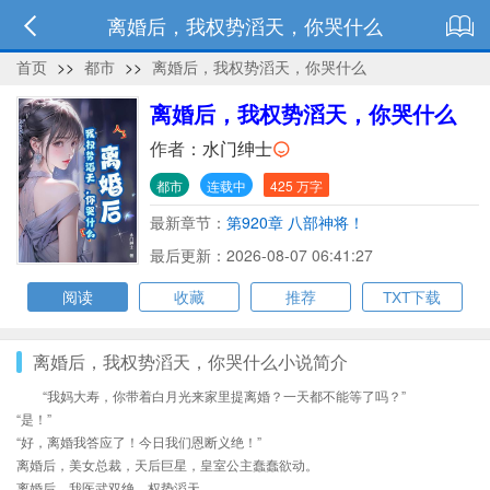
离婚后，我权势滔天，你哭什么
首页
>>
都市
>>
离婚后，我权势滔天，你哭什么
离婚后，我权势滔天，你哭什么
作者：
水门绅士
都市
连载中
425 万字
最新章节：
第920章 八部神将！
最后更新：2026-08-07 06:41:27
阅读
收藏
推荐
TXT下载
离婚后，我权势滔天，你哭什么小说简介
“我妈大寿，你带着白月光来家里提离婚？一天都不能等了吗？”
“是！”
“好，离婚我答应了！今日我们恩断义绝！”
离婚后，美女总裁，天后巨星，皇室公主蠢蠢欲动。
离婚后，我医武双绝，权势滔天。